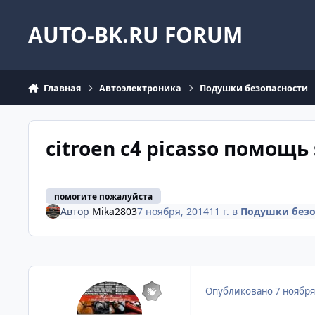
Перейти к содержанию
AUTO-BK.RU FORUM
Главная
Автоэлектроника
Подушки безопасности
citroen c4 picasso помощь 
помогите пожалуйста
Автор
Mika2803
7 ноября, 2014
11 г.
в
Подушки безо
Опубликовано
7 ноября