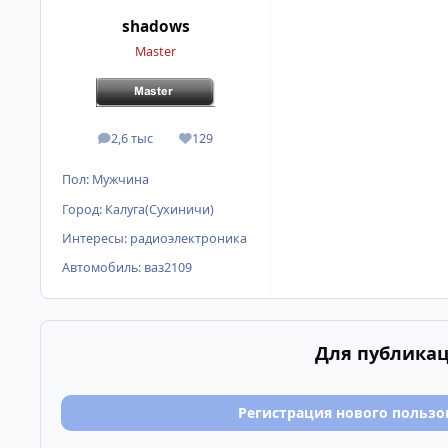
shadows
Master
2,6 тыс
129
сообщения
Репутация
Пол:
Мужчина
Город:
Калуга(Сухиничи)
Интересы:
радиоэлектроника
Автомобиль:
ваз2109
Для публикац
Регистрация нового пользо