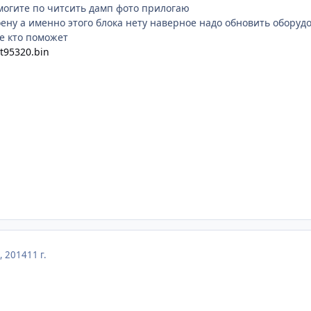
могите по читсить дамп фото прилогаю
роену а именно этого блока нету наверное надо обновить оборуд
е кто поможет
st95320.bin
, 2014
11 г.