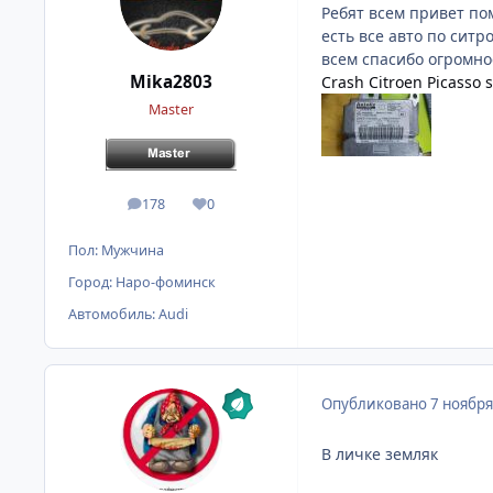
Ребят всем привет по
есть все авто по сит
всем спасибо огромно
Mika2803
Crash Citroen Picasso 
Master
178
0
сообщения
Репутация
Пол:
Мужчина
Город:
Наро-фоминск
Автомобиль:
Audi
Опубликовано
7 ноября
В личке земляк