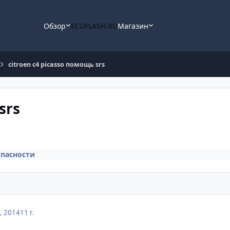
Обзор
ECUFLASH.RU
Магазин
citroen c4 picasso помощь srs
srs
пасности
, 2014
11 г.