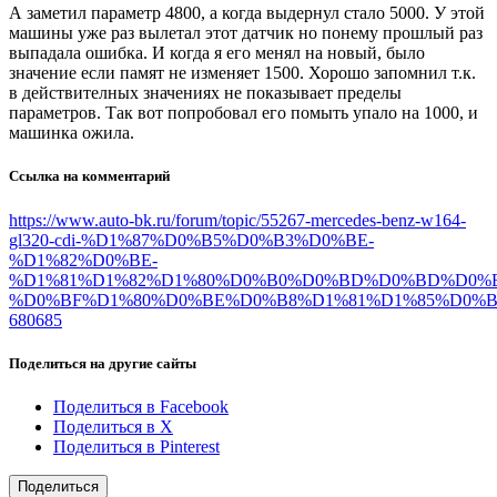
А заметил параметр 4800, а когда выдернул стало 5000. У этой
машины уже раз вылетал этот датчик но понему прошлый раз
выпадала ошибка. И когда я его менял на новый, было
значение если памят не изменяет 1500. Хорошо запомнил т.к.
в действителных значениях не показывает пределы
параметров. Так вот попробовал его помыть упало на 1000, и
машинка ожила.
Ссылка на комментарий
https://www.auto-bk.ru/forum/topic/55267-mercedes-benz-w164-
gl320-cdi-%D1%87%D0%B5%D0%B3%D0%BE-
%D1%82%D0%BE-
%D1%81%D1%82%D1%80%D0%B0%D0%BD%D0%BD%D0%
%D0%BF%D1%80%D0%BE%D0%B8%D1%81%D1%85%D0%BE%
680685
Поделиться на другие сайты
Поделиться в Facebook
Поделиться в X
Поделиться в Pinterest
Поделиться