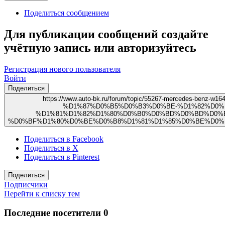
Поделиться сообщением
Для публикации сообщений создайте
учётную запись или авторизуйтесь
Регистрация нового пользователя
Войти
Поделиться
https://www.auto-bk.ru/forum/topic/55267-mercedes-benz-w164-
%D1%87%D0%B5%D0%B3%D0%BE-%D1%82%D0%
%D1%81%D1%82%D1%80%D0%B0%D0%BD%D0%BD%D0%
%D0%BF%D1%80%D0%BE%D0%B8%D1%81%D1%85%D0%BE%D0%
Поделиться в Facebook
Поделиться в X
Поделиться в Pinterest
Поделиться
Подписчики
Перейти к списку тем
Последние посетители
0