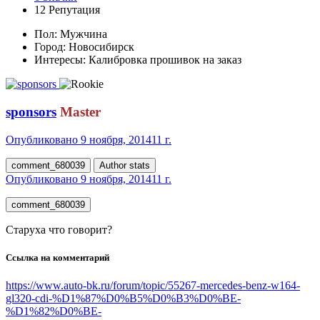
12
Репутация
Пол:
Мужчина
Город:
Новосибирск
Интересы:
Калибровка прошивок на заказ
sponsors
Master
Опубликовано
9 ноября, 2014
11 г.
comment_680039
Author stats
Опубликовано
9 ноября, 2014
11 г.
comment_680039
Старуха что говорит?
Ссылка на комментарий
https://www.auto-bk.ru/forum/topic/55267-mercedes-benz-w164-
gl320-cdi-%D1%87%D0%B5%D0%B3%D0%BE-
%D1%82%D0%BE-