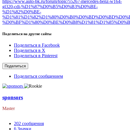
https://www.auto-bk.ru/forum/topic/55267-mercedes-benz-w164-
gl320-cdi-%D1%87%D0%B5%D0%B3%D0%BE-
%D1%82%D0%BE-
%D1%81%D1%82%D1%80%D0%B0%D0%BD%D0%BD%D0%
%D0%BF%D1%80%D0%BE%D0%B8%D1%81%D1%85%D0%B
Поделиться на другие сайты
Поделиться в Facebook
Поделиться в X
Поделиться в Pinterest
Поделиться
Поделиться сообщением
sponsors
Master
202
сообщения
6
Значки