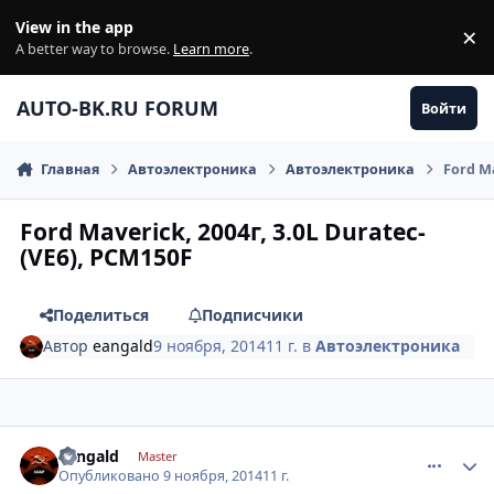
Перейти к содержанию
View in the app
×
Di
A better way to browse.
Learn more
.
AUTO-BK.RU FORUM
Войти
Главная
Автоэлектроника
Автоэлектроника
Ford Ma
Ford Maverick, 2004г, 3.0L Duratec-
(VE6), PCM150F
Поделиться
Подписчики
Автор
eangald
9 ноября, 2014
11 г.
в
Автоэлектроника
comment_679758
Author stats
eangald
Master
Опубликовано
9 ноября, 2014
11 г.