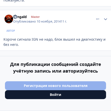
пожалуйста.
comment_680351
Author stats
eangald
Master
Опубликовано
10 ноября, 2014
11 г.
АВТОР
Короче сигнала IGN не надо, блок вышел на диагностику и
без него.
Для публикации сообщений создайте
учётную запись или авторизуйтесь
Регистрация нового пользователя
Войти