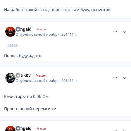
На работе такой есть , через час там буду, посмотрю
comment_679762
Author stats
eangald
Master
Опубликовано
9 ноября, 2014
11 г.
АВТОР
Понял, буду ждать.
comment_679766
Author stats
k0tik0v
Master
Опубликовано
9 ноября, 2014
11 г.
Резисторы по 0.06 Ом
Просто впаяй перемычки
comment_679768
Author stats
eangald
Master