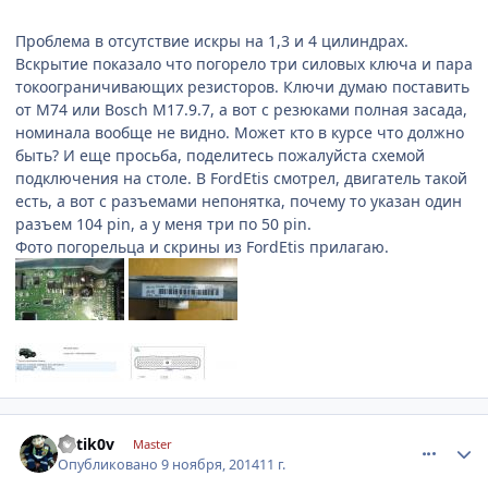
Проблема в отсутствие искры на 1,3 и 4 цилиндрах.
Вскрытие показало что погорело три силовых ключа и пара
токоограничивающих резисторов. Ключи думаю поставить
от М74 или Bosch M17.9.7, а вот с резюками полная засада,
номинала вообще не видно. Может кто в курсе что должно
быть? И еще просьба, поделитесь пожалуйста схемой
подключения на столе. В FordEtis смотрел, двигатель такой
есть, а вот с разъемами непонятка, почему то указан один
разъем 104 pin, а у меня три по 50 pin.
Фото погорельца и скрины из FordEtis прилагаю.
comment_679760
Author stats
k0tik0v
Master
Опубликовано
9 ноября, 2014
11 г.