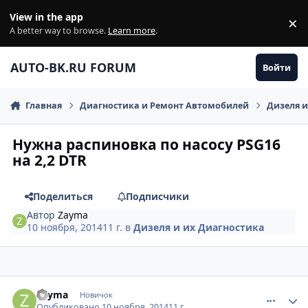
Перейти к содержанию
View in the app
×
Di
A better way to browse.
Learn more
.
AUTO-BK.RU FORUM
Войти
Главная
Диагностика и Ремонт Автомобилей
Дизеля и
Нужна распиновка по насосу PSG16
на 2,2 DTR
Поделиться
Подписчики
Автор
Zayma
10 ноября, 2014
11 г.
в
Дизеля и их Диагностика
comment_680289
Author stats
Zayma
Новичок
Опубликовано
10 ноября, 2014
11 г.