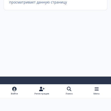
просматривает данную страницу
Светлый Режим
Темный Режим
Настройка Системы
Войти
Регистрация
Поиск
Menu
Язык
Cookie-файлы
AUTO TECHNOLOGY auto-bk.ru
Powered by
Invision Community