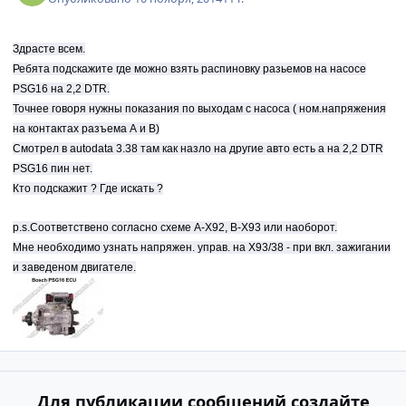
Здрасте всем.
Ребята подскажите где можно взять распиновку разьемов на насосе
PSG16 на 2,2 DTR.
Точнее говоря нужны показания по выходам с насоса ( ном.напряжения
на контактах разъема А и В)
Смотрел в autodata 3.38 там как назло на другие авто есть а на 2,2 DTR
PSG16 пин нет.
Кто подскажит ? Где искать ?
p.s.Соответствено согласно схеме А-Х92, В-Х93 или наоборот.
Мне необходимо узнать напряжен. управ. на Х93/38 - при вкл. зажигании
и заведеном двигателе.
Для публикации сообщений создайте