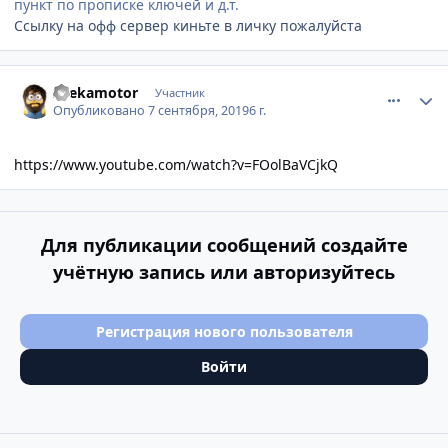
пункт по прописке ключей и д.т.
Ссылку на офф сервер киньте в личку пожалуйста
comment_1201100
Author stats
zhekamotor
Участник
Опубликовано
7 сентября, 2019
6 г.
https://www.youtube.com/watch?v=FOolBaVCjkQ
Для публикации сообщений создайте
учётную запись или авторизуйтесь
Регистрация нового пользователя
Войти