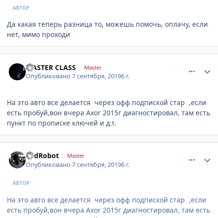
АВТОР
Да какая теперь разница то, можешь помочь, оплачу, если
нет, мимо проходи
comment_1201075
Author stats
MASTER CLASS
Master
Опубликовано
7 сентября, 2019
6 г.
На это авто все делается через офф подпиской стар ,если
есть пробуй,вон вчера Axor 2015г диагностировал, там есть
пункт по прописке ключей и д.т.
comment_1201099
Author stats
BadRobot
Master
Опубликовано
7 сентября, 2019
6 г.
АВТОР
На это авто все делается через офф подпиской стар ,если
есть пробуй,вон вчера Axor 2015г диагностировал, там есть