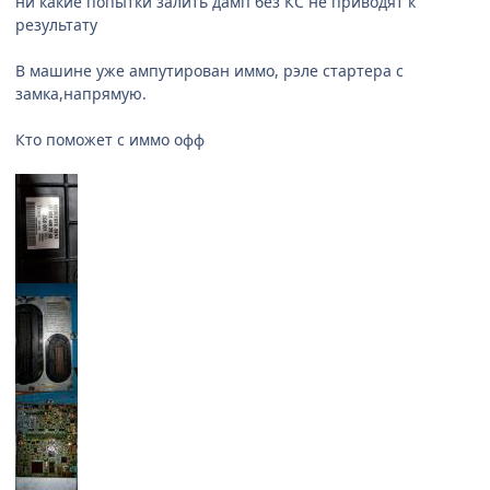
ни какие попытки залить дамп без КС не приводят к
результату
В машине уже ампутирован иммо, рэле стартера с
замка,напрямую.
Кто поможет с иммо офф