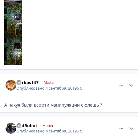
comment_1200744
Author stats
borkas147
Master
Опубликовано
4 сентября, 2019
6 г.
А накуя были все эти манипуляции с флешь ?
comment_1200751
Author stats
BadRobot
Master
Опубликовано
4 сентября, 2019
6 г.