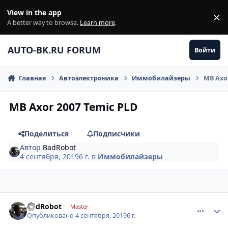
Перейти к содержанию
View in the app
×
Di
A better way to browse.
Learn more
.
AUTO-BK.RU FORUM
Войти
Главная
Автоэлектроника
Иммобилайзеры
MB Axor
MB Axor 2007 Temic PLD
Поделиться
Подписчики
Автор
BadRobot
4 сентября, 2019
6 г.
в
Иммобилайзеры
comment_1200733
Author stats
BadRobot
Master
Опубликовано
4 сентября, 2019
6 г.