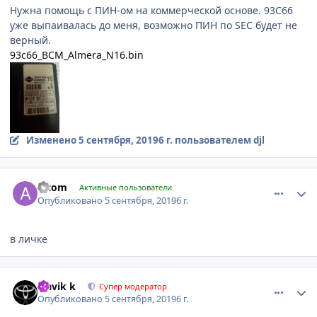
Нужна помощь с ПИН-ом на коммерческой основе. 93С66
уже выпаивалась до меня, возможно ПИН по SEC будет не
верный.
93c66_BCM_Almera_N16.bin
Изменено
5 сентября, 2019
6 г.
пользователем djl
comment_1200880
Author stats
alcom
Активные пользователи
Опубликовано
5 сентября, 2019
6 г.
в личке
comment_1200886
Author stats
Slavik k
Супер модератор
Опубликовано
5 сентября, 2019
6 г.