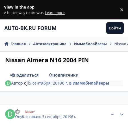
Перейти к содержанию
View in the app
×
Di
A better way to browse.
Learn more
.
AUTO-BK.RU FORUM
Войти
Главная
Автоэлектроника
Иммобилайзеры
Nissan 
Nissan Almera N16 2004 PIN
Поделиться
Подписчики
Автор
djl
5 сентября, 2019
6 г.
в
Иммобилайзеры
comment_1200879
Author stats
djl
Master
Опубликовано
5 сентября, 2019
6 г.