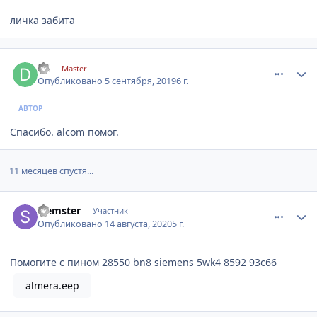
личка забита
comment_1200902
Author stats
djl
Master
Опубликовано
5 сентября, 2019
6 г.
АВТОР
Спасибо. alcom помог.
11 месяцев спустя...
comment_1227232
Author stats
Slemster
Участник
Опубликовано
14 августа, 2020
5 г.
Помогите с пином 28550 bn8 siemens 5wk4 8592 93c66
almera.eep