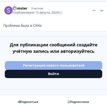
comment_1227287
Author stats
Slemster
Участник
Опубликовано
15 августа, 2020
5 г.
Проблема была в CANе
Для публикации сообщений создайте
учётную запись или авторизуйтесь
Регистрация нового пользователя
Войти
Поделиться
Подписчики