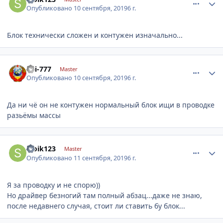
Опубликовано
10 сентября, 2019
6 г.
Блок технически сложен и контужен изначально...
comment_1201359
Author stats
kai-777
Master
Опубликовано
10 сентября, 2019
6 г.
Да ни чё он не контужен нормальный блок ищи в проводке
разьёмы массы
comment_1201395
Author stats
stoik123
Master
Опубликовано
11 сентября, 2019
6 г.
Я за проводку и не спорю))
Но драйвер безногий там полный абзац...даже не знаю,
после недавнего случая, стоит ли ставить бу блок...