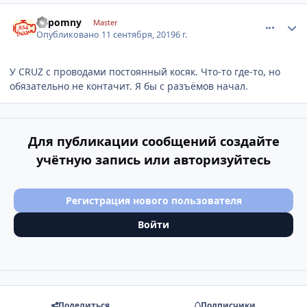
comment_1201410
Author stats
nepomny
Master
Опубликовано
11 сентября, 2019
6 г.
У CRUZ с проводами постоянный косяк. Что-то где-то, но
обязательно не контачит. Я бы с разъёмов начал.
Для публикации сообщений создайте
учётную запись или авторизуйтесь
Регистрация нового пользователя
Войти
Поделиться
Подписчики