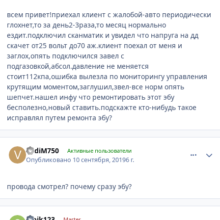
всем привет!приехал клиент с жалобой-авто периодически
глохнет,то за день2-3раза,то месяц нормально
ездит.подключил сканматик и увидел что напруга на дд
скачет от25 вольт до70 аж.клиент поехал от меня и
заглох,опять подключился завел с
подгазовкой,абсол.давление не меняется
стоит112кпа,ошибка вылезла по мониторингу управления
крутящим моментом,заглушил,звел-все норм опять
шепчет.нашел инфу что ремонтировать этот эбу
бесполезно,новый ставить.подскажте кто-нибудь такое
исправлял путем ремонта эбу?
comment_1201337
Author stats
VadiM750
Активные пользователи
Опубликовано
10 сентября, 2019
6 г.
провода смотрел? почему сразу эбу?
comment_1201354
Author stats
stoik123
Master