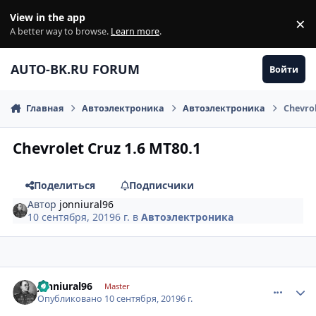
Перейти к содержанию
View in the app
×
Di
A better way to browse.
Learn more
.
AUTO-BK.RU FORUM
Войти
Главная
Автоэлектроника
Автоэлектроника
Chevrol
Chevrolet Cruz 1.6 MT80.1
Поделиться
Подписчики
Автор
jonniural96
10 сентября, 2019
6 г.
в
Автоэлектроника
comment_1201327
Author stats
jonniural96
Master
Опубликовано
10 сентября, 2019
6 г.