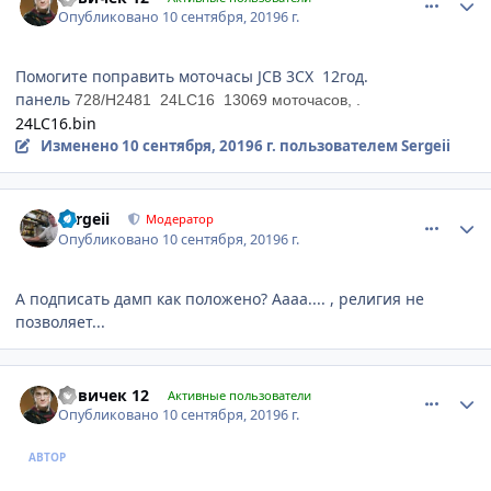
Опубликовано
10 сентября, 2019
6 г.
Помогите поправить моточасы JCB 3CX 12год.
панель
728/H2481 24LC16 13069 моточасов, .
24LC16.bin
Изменено
10 сентября, 2019
6 г.
пользователем Sergeii
comment_1201348
Author stats
Sergeii
Модератор
Опубликовано
10 сентября, 2019
6 г.
А подписать дамп как положено? Аааа.... , религия не
позволяет...
comment_1201349
Author stats
новичек 12
Активные пользователи
Опубликовано
10 сентября, 2019
6 г.
АВТОР