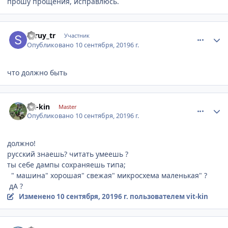
прошу прощения, исправлюсь.
comment_1201376
Author stats
seruy_tr
Участник
Опубликовано
10 сентября, 2019
6 г.
что должно быть
comment_1201387
Author stats
vit-kin
Master
Опубликовано
10 сентября, 2019
6 г.
должно!
русский знаешь? читать умеешь ?
ты себе дампы сохраняешь типа;
" машина" хорошая" свежая" микросхема маленькая" ?
дА ?
Изменено
10 сентября, 2019
6 г.
пользователем vit-kin
comment_1201392
Author stats