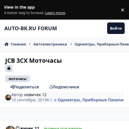
Перейти к содержанию
View in the app
×
Di
A better way to browse.
Learn more
.
AUTO-BK.RU FORUM
Войти
Главная
Автоэлектроника
Одометры, Приборные Пан
JCB 3CX Моточасы
моточасы
Поделиться
Подписчики
Автор
новичек 12
10 сентября, 2019
6 г.
в
Одометры, Приборные Панели
comment_1201341
Author stats
новичек 12
Активные пользователи