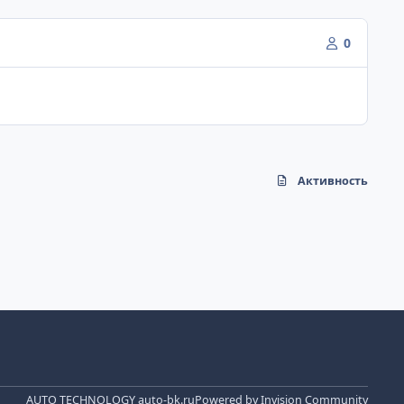
0
Активность
AUTO TECHNOLOGY auto-bk.ru
Powered by
Invision Community