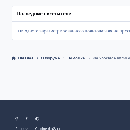
Последние посетители
Ни одного зарегистрированного пользователя не про
Главная
О Форуме
Помойка
Kia Sportage immo o
Светлый Режим
Темный Режим
Настройка Системы
Язык
Cookie-файлы