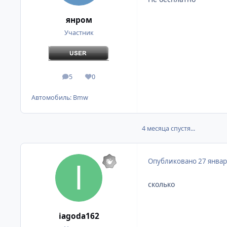
янром
Участник
5
0
сообщения
Репутация
Автомобиль:
Bmw
4 месяца спустя...
Опубликовано
27 январ
сколько
iagoda162