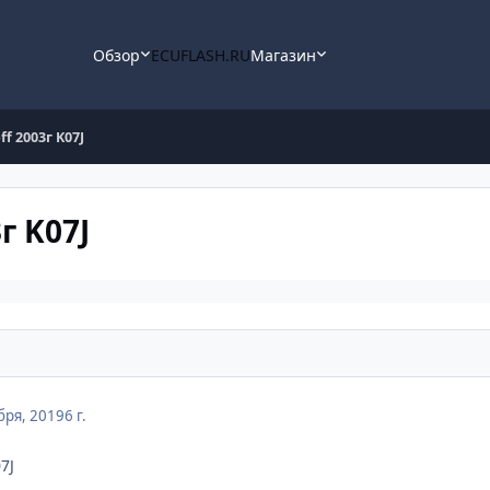
Обзор
ECUFLASH.RU
Магазин
ff 2003г K07J
г K07J
бря, 2019
6 г.
7J