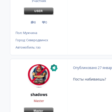
Участник
8
0
сообщения
Репутация
Пол:
Мужчина
Город:
Северодвинск
Автомобиль:
газ
Опубликовано
27 январ
Посты набиваешь?
shadows
Master