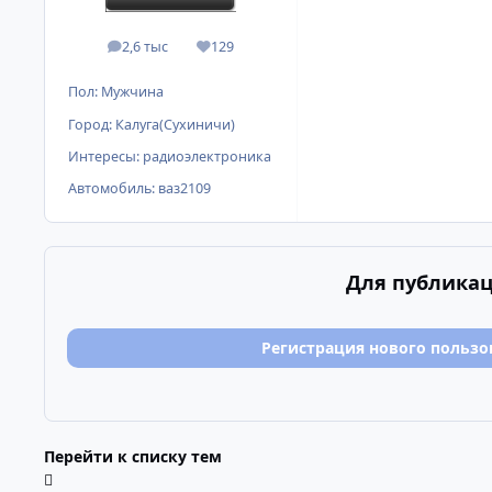
2,6 тыс
129
сообщения
Репутация
Пол:
Мужчина
Город:
Калуга(Сухиничи)
Интересы:
радиоэлектроника
Автомобиль:
ваз2109
Для публикац
Регистрация нового пользо
Перейти к списку тем