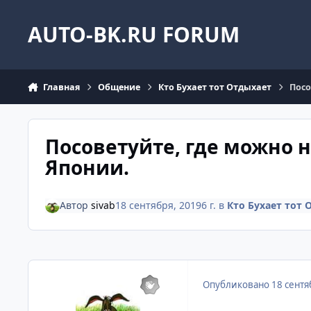
Перейти к содержанию
AUTO-BK.RU FORUM
Главная
Общение
Кто Бухает тот Отдыхает
Посо
Посоветуйте, где можно на
Японии.
Автор
sivab
18 сентября, 2019
6 г.
в
Кто Бухает тот 
Опубликовано
18 сентя