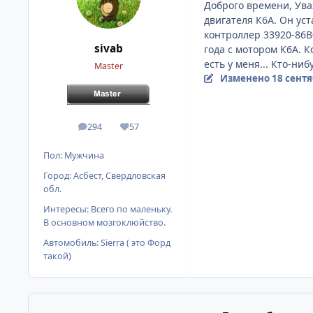
Доброго времени, Ува
двигателя К6А. Он ус
контроллер 33920-86В
sivab
года с мотором К6А. 
есть у меня... Кто-н
Master
Изменено
18 сентя
294
57
сообщения
Репутация
Пол:
Мужчина
Город:
Асбест, Свердловская
обл.
Интересы:
Всего по маленьку.
В основном мозгоклюйство.
Автомобиль:
Sierra ( это Форд
такой)