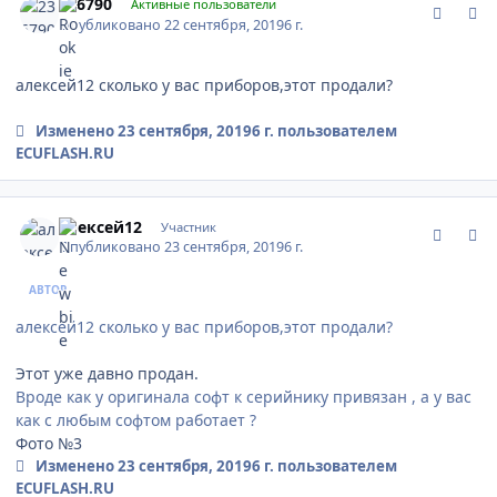
236790
Активные пользователи
Опубликовано
22 сентября, 2019
6 г.
алексей12 сколько у вас приборов,этот продали?
Изменено
23 сентября, 2019
6 г.
пользователем
ECUFLASH.RU
comment_1202630
Author stats
алексей12
Участник
Опубликовано
23 сентября, 2019
6 г.
АВТОР
алексей12 сколько у вас приборов,этот продали?
Этот уже давно продан.
Вроде как у оригинала софт к серийнику привязан , а у вас
как с любым софтом работает ?
Фото №3
Изменено
23 сентября, 2019
6 г.
пользователем
ECUFLASH.RU