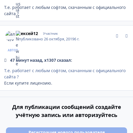
Т.е. работает с любым софтом, скачанным с официального
сайта ?
comment_1205039
Author stats
алексей12
Участник
Опубликовано
26 октября, 2019
6 г.
АВТОР
47 минут назад, x1307 сказал:
Т.е. работает с любым софтом, скачанным с официального
сайта ?
Если купите лицензию.
Для публикации сообщений создайте
учётную запись или авторизуйтесь
Регистрация нового пользователя