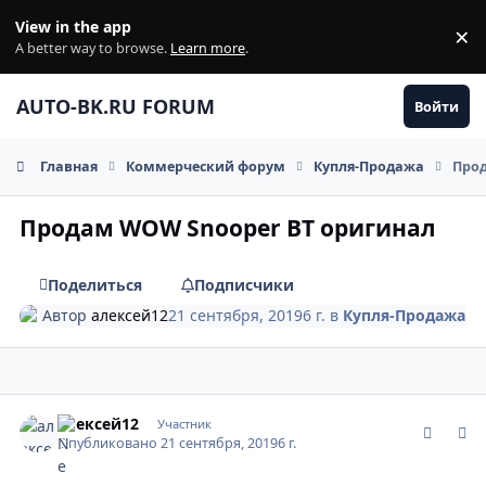
Перейти к содержанию
View in the app
×
Di
A better way to browse.
Learn more
.
AUTO-BK.RU FORUM
Войти
Главная
Коммерческий форум
Купля-Продажа
Про
Продам WOW Snooper BT оригинал
Поделиться
Подписчики
Автор
алексей12
21 сентября, 2019
6 г.
в
Купля-Продажа
comment_1202525
Author stats
алексей12
Участник
Опубликовано
21 сентября, 2019
6 г.