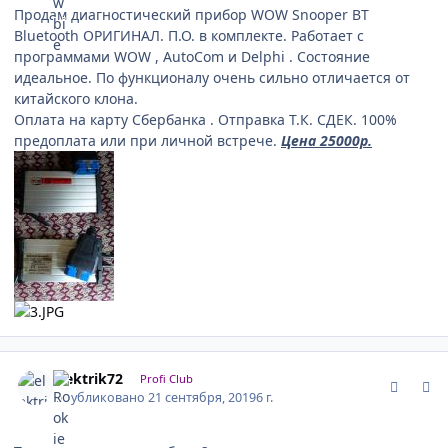
Продам диагностический прибор WOW Snooper BT
Bluetooth ОРИГИНАЛ. П.О. в комплекте. Работает с
программами WOW , AutoCom и Delphi . Состояние
идеальное. По функционалу очень сильно отличается от
китайского клона.
Оплата на карту Сбербанка . Отправка Т.К. СДЕК. 100%
предоплата или при личной встрече.
Цена 25000р.
comment_1202538
Author stats
elektrik72
Profi Club
Опубликовано
21 сентября, 2019
6 г.