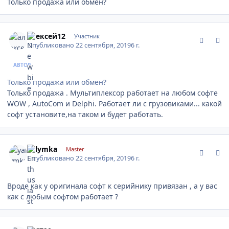
Только продажа или обмен?
comment_1202616
Author stats
алексей12
Участник
Опубликовано
22 сентября, 2019
6 г.
АВТОР
Только продажа или обмен?
Только продажа . Мультиплексор работает на любом софте
WOW , AutoCom и Delphi. Работает ли с грузовиками... какой
софт установите,на таком и будет работать.
comment_1202622
Author stats
yalymka
Master
Опубликовано
22 сентября, 2019
6 г.
Вроде как у оригинала софт к серийнику привязан , а у вас
как с любым софтом работает ?
comment_1202624
Author stats