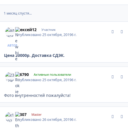
1 месяц спустя...
comment_1204995
Author stats
алексей12
Участник
Опубликовано
25 октября, 2019
6 г.
АВТОР
Цена 20000р. Доставка СДЭК.
comment_1205001
Author stats
236790
Активные пользователи
Опубликовано
25 октября, 2019
6 г.
Фото внутренностей пожалуйста!
comment_1205036
Author stats
x1307
Master
Опубликовано
26 октября, 2019
6 г.