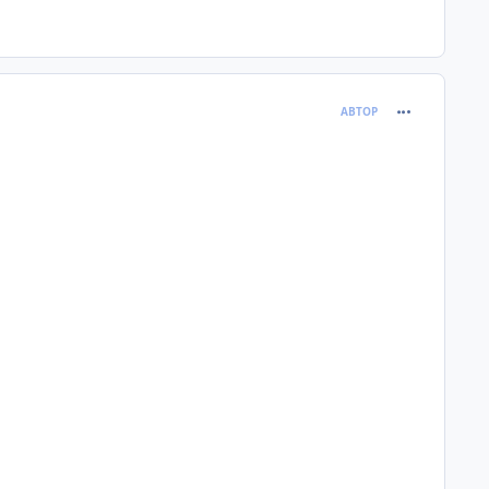
comment_120
АВТОР