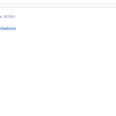
я, 2019
6 г.
chedrovv