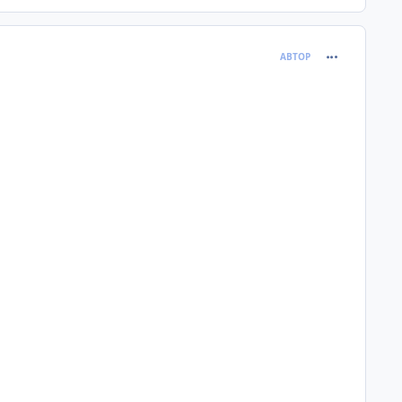
comment_120
АВТОР