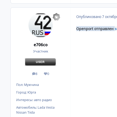
Опубликовано
7 октябр
Openport отправлен
s
e706co
Участник
8
0
сообщения
Репутация
Пол:
Мужчина
Город:
Юрга
Интересы:
авто радио
Автомобиль:
Lada Vesta
Nissan Tiida