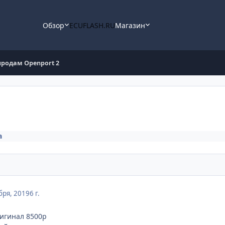
Обзор
ECUFLASH.RU
Магазин
продам Openport 2
а
бря, 2019
6 г.
игинал 8500р