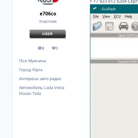
т +7 923 612 6204 Сер
e706co
Участник
8
0
сообщения
Репутация
Пол:
Мужчина
Город:
Юрга
Интересы:
авто радио
Автомобиль:
Lada Vesta
Nissan Tiida