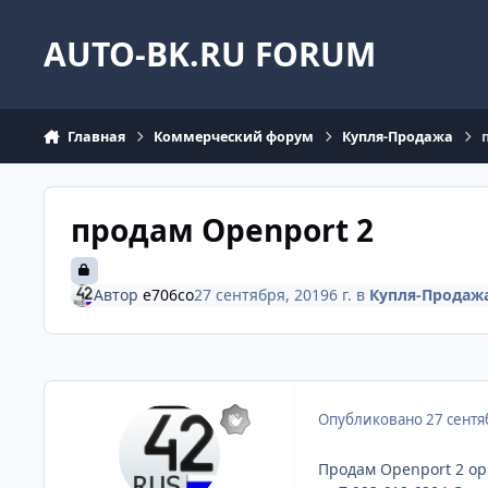
Перейти к содержанию
AUTO-BK.RU FORUM
Главная
Коммерческий форум
Купля-Продажа
продам Openport 2
Автор
e706co
27 сентября, 2019
6 г.
в
Купля-Продаж
Опубликовано
27 сентя
Продам
Openport
2 ор