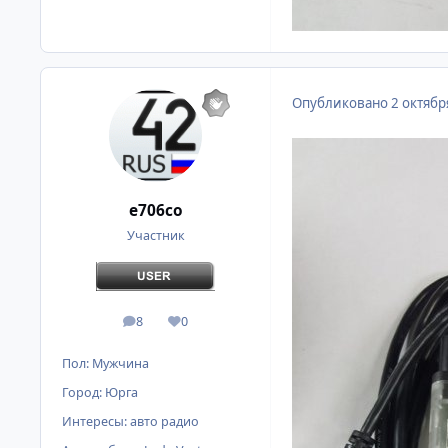
Опубликовано
2 октябр
e706co
Участник
8
0
сообщения
Репутация
Пол:
Мужчина
Город:
Юрга
Интересы:
авто радио