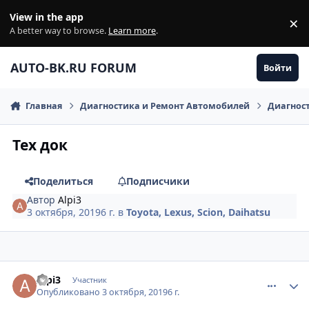
Перейти к содержанию
View in the app
×
Di
A better way to browse.
Learn more
.
AUTO-BK.RU FORUM
Войти
Главная
Диагностика и Ремонт Автомобилей
Диагнос
Тех док
Поделиться
Подписчики
Автор
Alpi3
3 октября, 2019
6 г.
в
Toyota, Lexus, Scion, Daihatsu
comment_1203340
Author stats
Alpi3
Участник
Опубликовано
3 октября, 2019
6 г.