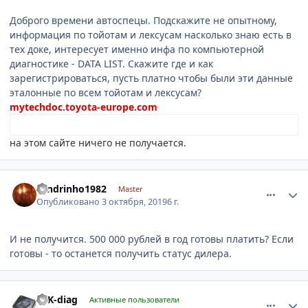
Доброго времени автоспецы. Подскажите не опытному,
информация по тойотам и лексусам насколько знаю есть в
тех доке, интересует именно инфа по компьютерной
диагностике - DATA LIST. Скажите где и как
зарегистрироваться, пусть платно чтобы были эти данные
эталонные по всем тойотам и лексусам?
mytechdoc.toyota-europe.com
на этом сайте ничего не получается.
comment_1203349
Author stats
sandrinho1982
Master
Опубликовано
3 октября, 2019
6 г.
И не получится. 500 000 рублей в год готовы платить? Если
готовы - то останется получить статус дилера.
comment_1203591
Author stats
TTK-diag
Активные пользователи