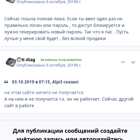
Опубликовано
6 октября, 2019
6 г.
Сейчас пошла полная лажа. Если ты ввел один раз не
правильно логин или пароль , то доступ блокируется и
нужно генерировать новый пароль. Так что я пас . Пусть
лучше у меня свой будет , без всякой продажи
comment_1203592
Author stats
TTK-diag
Активные пользователи
Опубликовано
6 октября, 2019
6 г.
03.10.2019 в 07:15, Alpi3 сказал:
на этом сайте ничего не получается
А на нем и не получится т.к. он не работает. Сейчас другой
сайт в работе
Для публикации сообщений создайте
учётную запись или авторизуйтесь