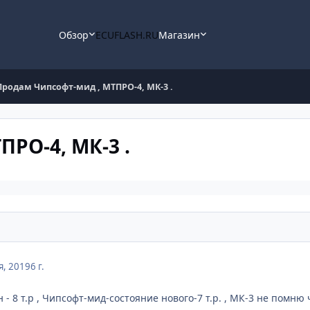
Обзор
ECUFLASH.RU
Магазин
Продам Чипсофт-мид , МТПРО-4, МК-3 .
РО-4, МК-3 .
я, 2019
6 г.
- 8 т.р , Чипсофт-мид-состояние нового-7 т.р. , МК-3 не помню 