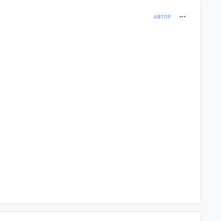
comment_120
АВТОР