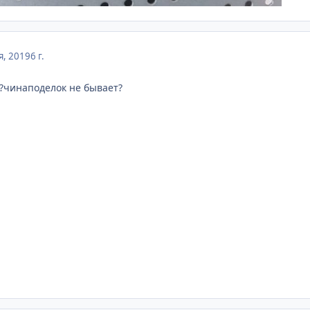
я, 2019
6 г.
?чинаподелок не бывает?