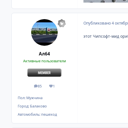
Опубликовано
4 октябр
этот Чипсофт-мид ори
Ал64
Активные пользователи
85
1
сообщения
Репутация
Пол:
Мужчина
Город:
Балаково
Автомобиль:
пешеход