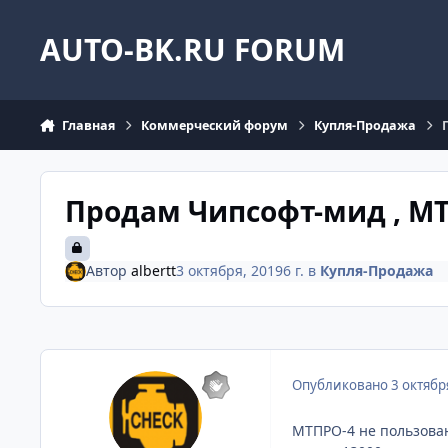
Перейти к содержанию
AUTO-BK.RU FORUM
Главная
Коммерческий форум
Купля-Продажа
Продам Чипсофт-мид , МТП
Автор
albertt
3 октября, 2019
6 г.
в
Купля-Продажа
Опубликовано
3 октябр
МТПРО-4 не пользован 