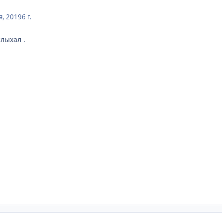
я, 2019
6 г.
слыхал .