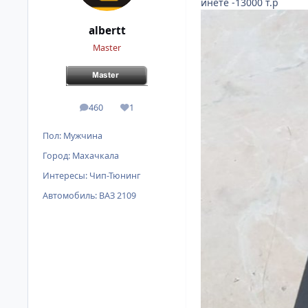
инете -13000 т.р
albertt
Master
460
1
сообщения
Репутация
Пол:
Мужчина
Город:
Махачкала
Интересы:
Чип-Тюнинг
Автомобиль:
ВАЗ 2109