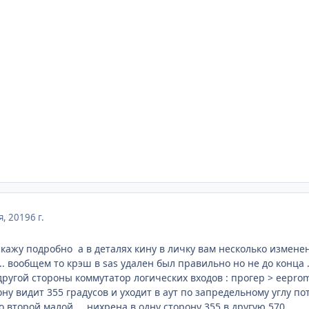
я, 2019
6 г.
скажу подробно а в деталях кину в личку вам несколько измен
. вообщем то крэш в sas удален был правильно но не до конца 
 другой стороны коммутатор логических входов
:
прогер > eeprom
ону видит 355 градусов и уходит в аут по запредельному углу
о второй малой ... нихрена в одну сторону 355 в другую 570