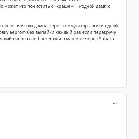
о может кто почистить с "крашем". Родной дамп с
у после очистки дампа через коммутатор логики одной
ровку eeprom без выпайки каждый раз если перекручу
 либо через can hacker или в машине через Subaru
comment_120