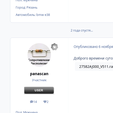
Пол:
Мужчина
Город:
Рязань
Автомобиль:
bmw e38
2 года спустя...
Опубликовано
6 ноября
Доброго времени суто
27582AJ000_V511.ra
panascan
Участник
14
2
сообщения
Репутация
Пол:
Мужчина