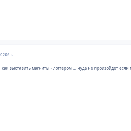
2020
6 г.
а как выставить магниты - логгером ... чуда не произойдет если 