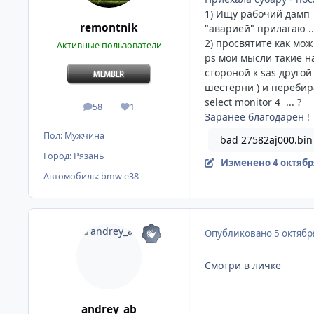
1) И
щу рабочий дамп 
remontnik
"аварией" прилагаю ..
2) просвятите как мо
Активные пользователи
ps мои мысли такие н
стороной к sas друго
шестерни ) и перебир
select monitor 4 ... ?
58
1
сообщения
Репутация
Заранее благодарен !
Пол:
Мужчина
bad 27582aj000.bin
Город:
Рязань
Изменено
4 октябр
Автомобиль:
bmw e38
Опубликовано
5 октябр
Смотри в личке
andrey_ab