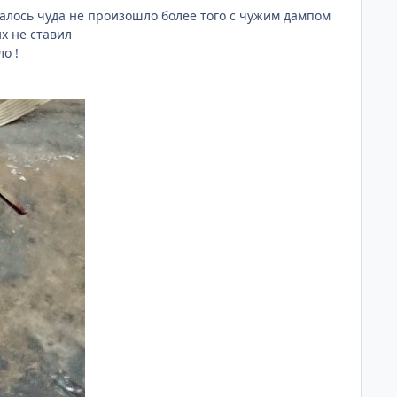
идалось чуда не произошло более того с чужим дампом
х не ставил
о !