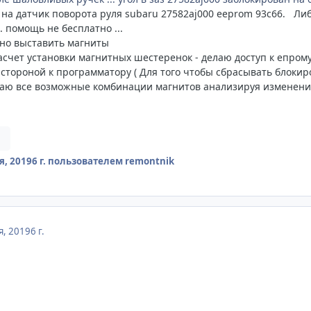
на датчик поворота руля subaru 27582aj000 eeprom 93c66. Либ
. помощь не бесплатно ...
жно выставить магниты
асчет установки магнитных шестеренок - делаю доступ к епром
й стороной к программатору ( Для того чтобы сбрасывать блоки
аю все возможные комбинации магнитов анализируя изменения
я, 2019
6 г.
пользователем remontnik
я, 2019
6 г.