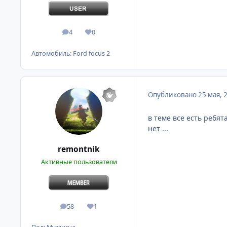
4
0
сообщения
Репутация
Автомобиль:
Ford focus 2
Опубликовано
25 мая, 
в теме все есть ребят
нет ...
remontnik
Активные пользователи
58
1
сообщения
Репутация