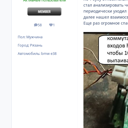
Активные пользователи
стал анализировать ч
периодически уходил 
далее нашел взаимосвя
Еще раз огромное спас
58
1
сообщения
Репутация
Пол:
Мужчина
Город:
Рязань
Автомобиль:
bmw e38