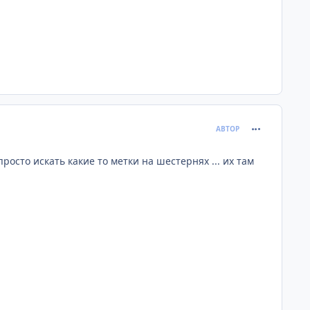
comment_122
АВТОР
просто искать какие то метки на шестернях ... их там