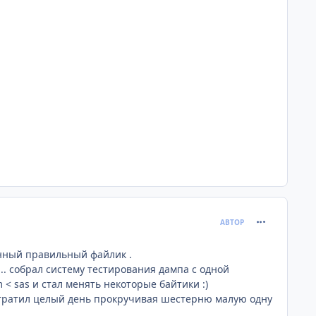
comment_120
АВТОР
енный правильный файлик .
... собрал систему тестирования дампа с одной
 < sas и стал менять некоторые байтики
:)
 потратил целый день прокручивая шестерню малую одну