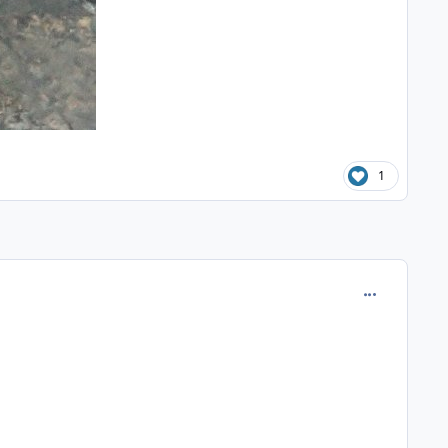
1
comment_120