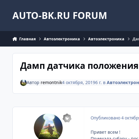
Перейти к содержанию
AUTO-BK.RU FORUM
Главная
Автоэлектроника
Автоэлектроника
Да
Дамп датчика положения 
Автор
remontnik
4 октября, 2019
6 г.
в
Автоэлектро
Опубликовано
4 октябр
Привет всем !
Приехала субару - пос