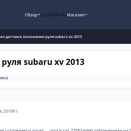
Обзор
ECUFLASH.RU
Магазин
мп датчика положения руля subaru xv 2013
руля subaru xv 2013
ника
я, 2019
6 г.
ле шаловливых ручек ... угол в sas 27582aj000 заблокирован на