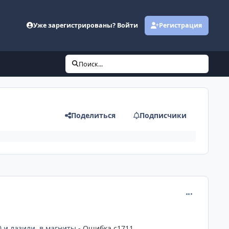
Уже зарегистрированы? Войти
Регистрация
Поиск...
Поделиться
Подписчики
comment_120
 0 и лазили в магниты -
Ошибка c1711