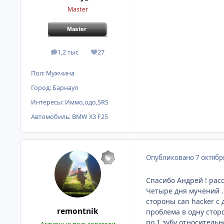
Master
1,2 тыс
27
сообщения
Репутация
Пол:
Мужчина
Город:
Барнаул
Интересы:
Иммо,одо,SRS
Автомобиль:
BMW X3 F25
Опубликовано
7 октябр
Спасибо Андрей ! рас
Четыре дня мучений ..
стороны can hacker с
remontnik
проблема в одну стор
по 1 зубу относительн