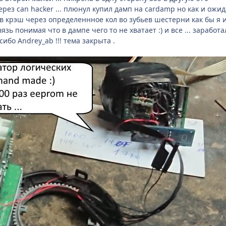
ерез can hacker ... плюнул купил дамп на cardamp но как и ож
в крэш через определеннное кол во зубьев шестерни как бы я и
зь понимая что в дампе чего то не хватает :) и все ... заработал
ибо Andrey_ab !!! тема закрыта .