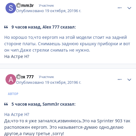
Samm3r
Участник
Опубликовано
19 октября, 2019
6 г.
9 часов назад, Alex 777 сказал:
Но хорошо то,что eeprom на этой модели стоит на задней
стороне платы. Снимаешь заднюю крышку приборки и вот
он чип.Даже стрелки снимать не нужно.
На Астре Н?
comment_1204503
Author stats
Alex 777
Участник
Опубликовано
19 октября, 2019
6 г.
АВТОР
5 часов назад, Samm3r сказал:
На Астре Н?
Да,что-то я уже загнался,извиняюсь.Это на Sprinter 903 так
расположен eeprom. Это называется-думаю одно,делаю
другое,а пишу третье ,sorry!