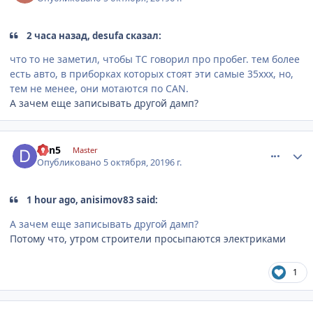
2 часа назад, desufa сказал:
что то не заметил, чтобы ТС говорил про пробег. тем более
есть авто, в приборках которых стоят эти самые 35xxx, но,
тем не менее, они мотаются по CAN.
А зачем еще записывать другой дамп?
comment_1203533
Author stats
den5
Master
Опубликовано
5 октября, 2019
6 г.
1 hour ago, anisimov83 said:
А зачем еще записывать другой дамп?
Потому что, утром строители просыпаются электриками
1
comment_1203540
Author stats