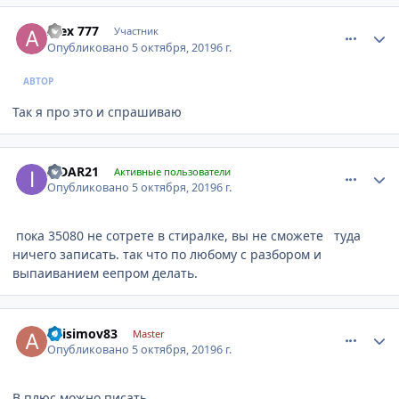
comment_1203509
Author stats
Alex 777
Участник
Опубликовано
5 октября, 2019
6 г.
АВТОР
Так я про это и спрашиваю
comment_1203512
Author stats
ILDAR21
Активные пользователи
Опубликовано
5 октября, 2019
6 г.
пока 35080 не сотрете в стиралке, вы не сможете туда
ничего записать. так что по любому с разбором и
выпаиванием еепром делать.
comment_1203514
Author stats
anisimov83
Master
Опубликовано
5 октября, 2019
6 г.
В плюс можно писать