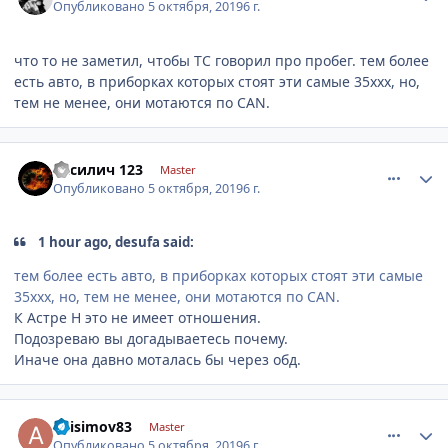
Опубликовано
5 октября, 2019
6 г.
что то не заметил, чтобы ТС говорил про пробег. тем более
есть авто, в приборках которых стоят эти самые 35xxx, но,
тем не менее, они мотаются по CAN.
comment_1203525
Author stats
Василич 123
Master
Опубликовано
5 октября, 2019
6 г.
1 hour ago, desufa said:
тем более есть авто, в приборках которых стоят эти самые
35xxx, но, тем не менее, они мотаются по CAN.
К Астре Н это не имеет отношения.
Подозреваю вы догадываетесь почему.
Иначе она давно моталась бы через обд.
comment_1203527
Author stats
anisimov83
Master
Опубликовано
5 октября, 2019
6 г.