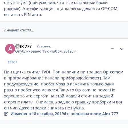
отсутствует, (при условии, что все остальные блоки
родные). А конфигурация щитка легко делается OP-COM,
если есть PIN авто.
2 недели спустя...
comment_1204444
Author stats
Alex 777
Участник
Опубликовано
18 октября, 2019
6 г.
АВТОР
Пин щитка считал FVDI. При наличии пин зашел Op-comом
в програмирование панели приборов(odometer). Там
предупреждение- пробег можно изменить только один
раз,но пробег уже менялся.Так ,что Op-com не помог.Но
хорошо то,что eeprom на этой модели стоит на задней
стороне платы. Снимаешь заднюю крышку приборки и вот
он чип.Даже стрелки снимать не нужно.
Изменено
18 октября, 2019
6 г.
пользователем Alex 777
comment_1204464
Author stats