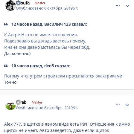
desufa
Master
Опубликовано
6 октября, 2019
6 г.
12 часов назад, Василич 123 сказал:
К Астре Н это не имеет отношения.
Подозреваю вы догадываетесь почему.
Иначе она давно моталась бы через обд.
Да, конечно)
10 часов назад, den5 сказал:
Потому что, утром строители просыпаются электриками
Точно!
comment_1203556
Author stats
sivab
Master
Опубликовано
6 октября, 2019
6 г.
Alex 777, в щитке в явном виде есть PIN. Отношения к иммо
щиток не имеет. Авто заведется, даже если щиток