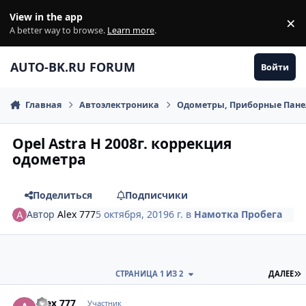
Перейти к содержанию
View in the app
×
Di
A better way to browse.
Learn more
.
AUTO-BK.RU FORUM
Войти
Главная
Автоэлектроника
Одометры, Приборные Пан
Opel Astra H 2008г. коррекция
одометра
Поделиться
Подписчики
Автор
Alex 777
5 октября, 2019
6 г.
в
Намотка Пробега
П
СТРАНИЦА 1 ИЗ 2
ДАЛЕЕ
comment_1203494
Author stats
Alex 777
Участник