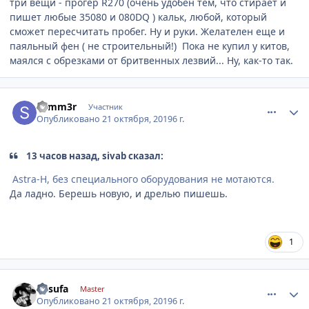
три вещи - прогер R270 (очень удобен тем, что стирает и
пишет любые 35080 и 080DQ ) кальк, любой, который
сможет пересчитать пробег. Ну и руки. Желателен еще и
паяльный фен ( не строительный!) Пока не купил у китов,
маялся с обрезками от бритвенных лезвий... Ну, как-то так.
comment_1204597
Author stats
Samm3r
Участник
Опубликовано
21 октября, 2019
6 г.
13 часов назад, sivab сказал:
Astra-H, без специального оборудования не мотаются.
Да ладно. Берешь новую, и дрелью пишешь.
1
comment_1204601
Author stats
desufa
Master
Опубликовано
21 октября, 2019
6 г.