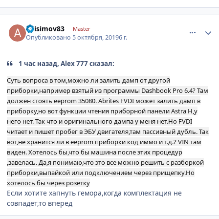
comment_1203508
Author stats
anisimov83
Master
Опубликовано
5 октября, 2019
6 г.
1 час назад, Alex 777 сказал:
Суть вопроса в том,можно ли залить дамп от другой
приборки,например взятый из программы Dashbook Pro 6.4? Там
должен стоять eeprom 35080. Abrites FVDI может залить дамп в
приборку,но вот функции чтения приборной панели Astra H,у
него нет. Так что и оригинального дампа у меня нет.Но FVDI
читает и пишет пробег в ЭБУ двигателя,там пассивный дубль. Так
вот,не хранится ли в еeprom приборки код иммо и т.д.? VIN там
виден. Хотелось бы,что бы машина после этих процедур
,завелась. Да,я понимаю,что это все можно решить с разборкой
приборки,выпайкой или подключением через прищепку.Но
хотелось бы через розетку
Если хотите хапнуть гемора,когда комплектация не
совпадет,то вперед