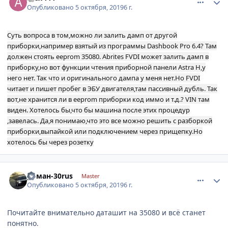
Опубликовано
5 октября, 2019
6 г.
Суть вопроса в том,можно ли залить дамп от другой
приборки,например взятый из программы Dashbook Pro 6.4? Там
должен стоять eeprom 35080. Abrites FVDI может залить дамп в
приборку,но вот функции чтения приборной панели Astra H,у
него нет. Так что и оригинального дампа у меня нет.Но FVDI
читает и пишет пробег в ЭБУ двигателя,там пассивный дубль. Так
вот,не хранится ли в еeprom приборки код иммо и т.д.? VIN там
виден. Хотелось бы,что бы машина после этих процедур
,завелась. Да,я понимаю,что это все можно решить с разборкой
приборки,выпайкой или подключением через прищепку.Но
хотелось бы через розетку
comment_1203502
Author stats
роман-30rus
Master
Опубликовано
5 октября, 2019
6 г.
Почитайте внимательно даташит на 35080 и всё станет
понятно.