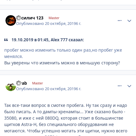
comment_1204544
Author stats
Василич 123
Master
Опубликовано
20 октября, 2019
6 г.
19.10.2019 в 01:45, Alex 777 сказал:
пробег можно изменить только один раз,но пробег уже
менялся.
Вы уверены что изменить можно в меньшую сторону?
comment_1204553
Author stats
sivab
Master
Опубликовано
20 октября, 2019
6 г.
Так все-таки вопрос в смотке пробега. Ну так сразу и надо
было писать. А то дампы-хренампы... Уже сказано было -
35080, и иже с ней 080DQ, которая стоит в большинстве
щитков Astra-H, без специального оборудования не
мотаются. Чтобы успешно мотать эти щитки, нужно всего