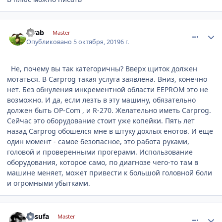
comment_1203518
Author stats
sivab
Master
Опубликовано
5 октября, 2019
6 г.
Не, почему вы так категоричны? Вверх щиток должен
мотаться. В Carprog такая услуга заявлена. Вниз, конечно
нет. Без обнуления инкрементной области ЕЕРROM это не
возможно. И да, если лезть в эту машину, обязательно
должен быть OP-Com , и R-270. Желательно иметь Carprog.
Сейчас это оборудование стоит уже копейки. Пять лет
назад Carprog обошелся мне в штуку дохлых енотов. И еще
один момент - самое безопасное, это работа руками,
головой и проверенными прогерами. Использование
оборудования, которое само, по диагнозе чего-то там в
машине меняет, может привести к большой головной боли
и огромными убытками.
comment_1203519
Author stats
desufa
Master