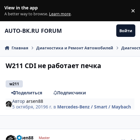
Перейти к содержанию
View in the app
×
Di
A better way to browse.
Learn more
.
AUTO-BK.RU FORUM
Войти
Главная
Диагностика и Ремонт Автомобилей
Диагнос
W211 CDI не работает печка
w211
Поделиться
Подписчики
Автор
arsen88
5 октября, 2019
6 г.
в
Mercedes-Benz / Smart / Maybach
comment_1203535
Author stats
arsen88
Master