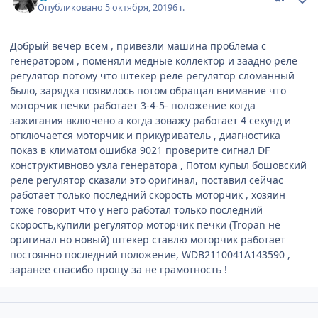
Опубликовано
5 октября, 2019
6 г.
Добрый вечер всем , привезли машина проблема с
генератором , поменяли медные коллектор и заадно реле
регулятор потому что штекер реле регулятор сломанный
было, зарядка появилось потом обращал внимание что
моторчик печки работает 3-4-5- положение когда
зажигания включено а когда зоважу работает 4 секунд и
отключается моторчик и прикуриватель , диагностика
показ в климатом ошибка 9021 проверите сигнал DF
конструктивново узла генератора , Потом купыл бошовский
реле регулятор сказали это оригинал, поставил сейчас
работает только последний скорость моторчик , хозяин
тоже говорит что у него работал только последний
скорость,купили регулятор моторчик печки (Tropan не
оригинал но новый) штекер ставлю моторчик работает
постоянно последний положение, WDB2110041A143590 ,
заранее спасибо прощу за не грамотность !