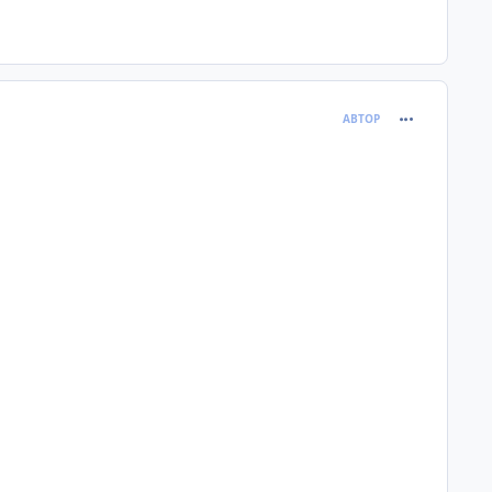
comment_120
АВТОР