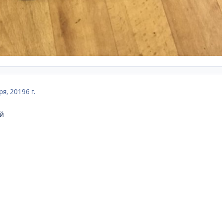
ря, 2019
6 г.
ой