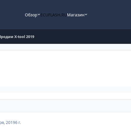
Обзор
ECUFLASH.RU
Магазин
Продам X-tool 2019
ря, 2019
6 г.