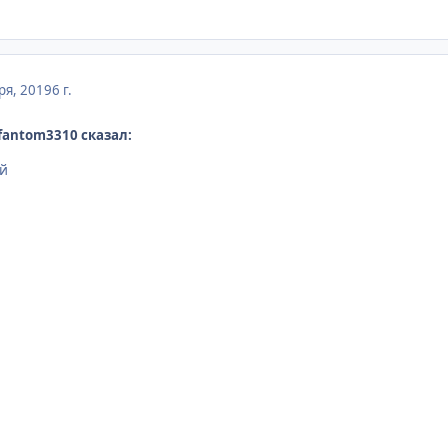
ря, 2019
6 г.
 fantom3310 сказал:
ой