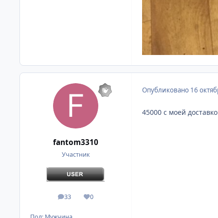
Опубликовано
16 октяб
45000 с моей доставк
fantom3310
Участник
33
0
сообщения
Репутация
Пол:
Мужчина