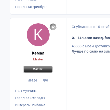
Город:
Екатеринбург
Опубликовано
16 октяб
14 часов назад, fa
45000 с моей доставк
Лучше по салю на зим
Кемал
Master
154
0
сообщения
Репутация
Пол:
Мужчина
Город:
г.Кисловодск
Интересы:
Рыбалка