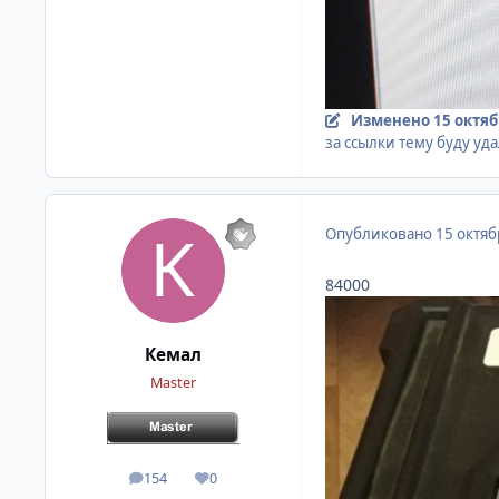
Изменено
15 октяб
за ссылки тему буду уд
Опубликовано
15 октяб
84000
Кемал
Master
154
0
сообщения
Репутация