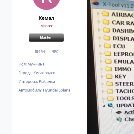
Кемал
Master
154
0
сообщения
Репутация
Пол:
Мужчина
Город:
г.Кисловодск
Интересы:
Рыбалка
Автомобиль:
Hyundai Solaris