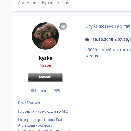
Автомобиль:
Hyundai Solaris
Опубликовано
19 октяб
16.10.2019 в 07:20,
45000 с моей доставк
жестко....
kyzka
Master
1,2 тыс
9
сообщения
Репутация
Пол:
Мужчина
Город:
г.Ликино-Дулево М.О
Интересы:
разборка Fiat
Albia.диагностика и
ремонт,автоэлектроника,SRS,