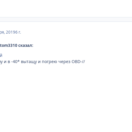
ря, 2019
6 г.
ntom3310 сказал:
ой
у и в -40* вытащу и погрею через OBD-//