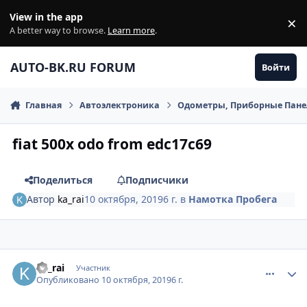
Перейти к содержанию
View in the app
×
Di
A better way to browse.
Learn more
.
AUTO-BK.RU FORUM
Войти
Главная
Автоэлектроника
Одометры, Приборные Пан
fiat 500x odo from edc17c69
Поделиться
Подписчики
Автор
ka_rai
10 октября, 2019
6 г.
в
Намотка Пробега
comment_1203788
Author stats
ka_rai
Участник
Опубликовано
10 октября, 2019
6 г.