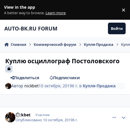
Перейти к содержанию
View in the app
×
Di
A better way to browse.
Learn more
.
AUTO-BK.RU FORUM
Войти
Главная
Коммерческий форум
Купля-Продажа
Купл
Куплю осциллограф Постоловского
Поделиться
Подписчики
Автор
nickbet
10 октября, 2019
6 г.
в
Купля-Продажа
comment_1203828
Author stats
nickbet
Участник
Опубликовано
10 октября, 2019
6 г.