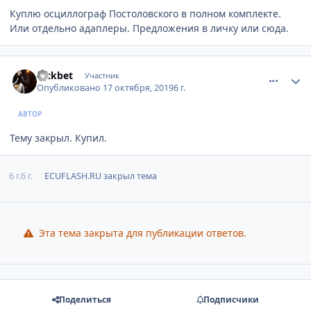
Куплю осциллограф Постоловского в полном комплекте.
Или отдельно адаплеры. Предложения в личку или сюда.
comment_1204337
Author stats
nickbet
Участник
Опубликовано
17 октября, 2019
6 г.
АВТОР
Тему закрыл. Купил.
6 г.
6 г.
ECUFLASH.RU
закрыл тема
Эта тема закрыта для публикации ответов.
Поделиться
Подписчики