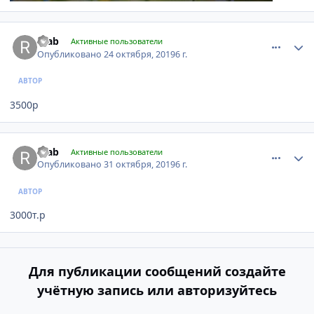
comment_1204907
Author stats
reab
Активные пользователи
Опубликовано
24 октября, 2019
6 г.
АВТОР
3500р
comment_1205476
Author stats
reab
Активные пользователи
Опубликовано
31 октября, 2019
6 г.
АВТОР
3000т.р
Для публикации сообщений создайте
учётную запись или авторизуйтесь