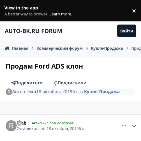
Перейти к содержанию
View in the app
×
Di
A better way to browse.
Learn more
.
AUTO-BK.RU FORUM
Войти
Главная
Коммерческий форум
Купля-Продажа
Прод
Продам Ford ADS клон
Поделиться
Подписчики
Автор
reab
18 октября, 2019
6 г.
в
Купля-Продажа
comment_1204363
Author stats
reab
Активные пользователи
Опубликовано
18 октября, 2019
6 г.