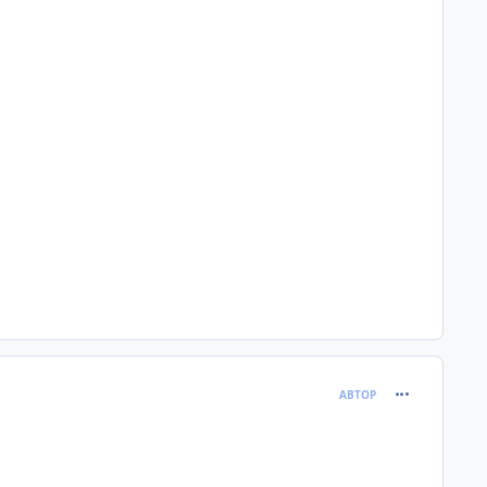
comment_120
АВТОР