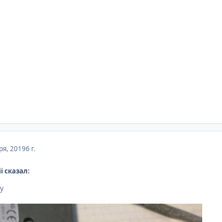
ря, 2019
6 г.
i сказал:
у