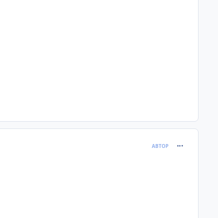
comment_120
АВТОР