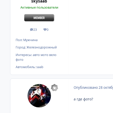
skysaab
Активные пользователи
23
0
сообщения
Репутация
Пол:
Мужчина
Город:
Железнодорожный
Интересы:
авто мото вело
фото
Автомобиль:
saab
Опубликовано
28 октяб
а где фото?