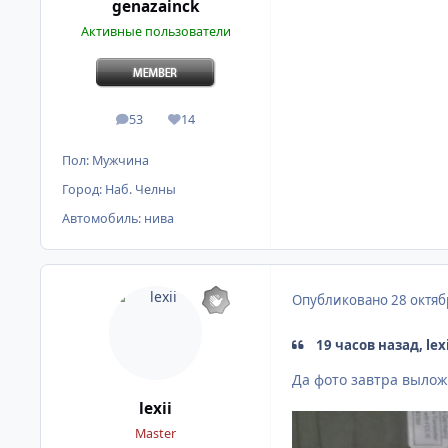
genazainck
Активные пользователи
53
14
сообщения
Репутация
Пол:
Мужчина
Город:
Наб. Челны
Автомобиль:
нива
Опубликовано
28 октяб
19 часов назад, lexi
Да фото завтра вылож
lexii
Master