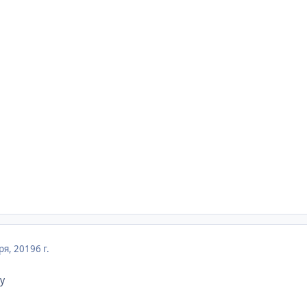
ря, 2019
6 г.
у