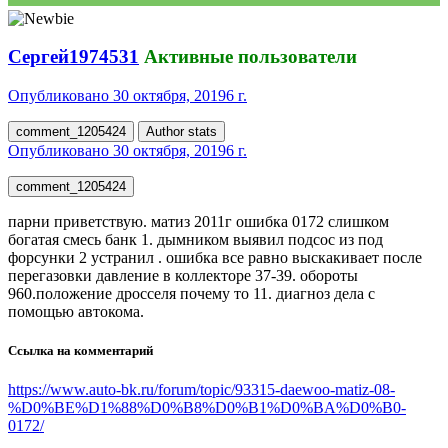
Сергей1974531
Активные пользователи
Опубликовано
30 октября, 2019
6 г.
comment_1205424
Author stats
Опубликовано
30 октября, 2019
6 г.
comment_1205424
парни приветствую. матиз 2011г ошибка 0172 слишком
богатая смесь банк 1. дымником выявил подсос из под
форсунки 2 устранил . ошибка все равно выскакивает после
перегазовки давление в коллекторе 37-39. обороты
960.положение дросселя почему то 11. диагноз дела с
помощью автокома.
Ссылка на комментарий
https://www.auto-bk.ru/forum/topic/93315-daewoo-matiz-08-
%D0%BE%D1%88%D0%B8%D0%B1%D0%BA%D0%B0-
0172/