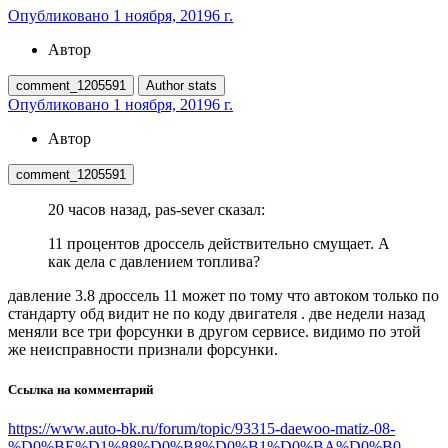
Опубликовано
1 ноября, 2019
6 г.
Автор
comment_1205591
Author stats
Опубликовано
1 ноября, 2019
6 г.
Автор
comment_1205591
20 часов назад, pas-sever сказал:
11 процентов дроссель действительно смущает. А
как дела с давлением топлива?
давление 3.8 дроссель 11 может по тому что автоком только по
стандарту обд видит не по коду двигателя . две недели назад
меняли все три форсунки в другом сервисе. видимо по этой
же неисправности признали форсунки.
Ссылка на комментарий
https://www.auto-bk.ru/forum/topic/93315-daewoo-matiz-08-
%D0%BE%D1%88%D0%B8%D0%B1%D0%BA%D0%B0-