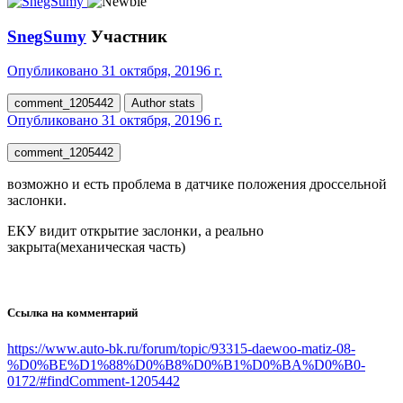
SnegSumy
Участник
Опубликовано
31 октября, 2019
6 г.
comment_1205442
Author stats
Опубликовано
31 октября, 2019
6 г.
comment_1205442
возможно и есть проблема в датчике положения дроссельной
заслонки.
ЕКУ видит открытие заслонки, а реально
закрыта(механическая часть)
Ссылка на комментарий
https://www.auto-bk.ru/forum/topic/93315-daewoo-matiz-08-
%D0%BE%D1%88%D0%B8%D0%B1%D0%BA%D0%B0-
0172/#findComment-1205442