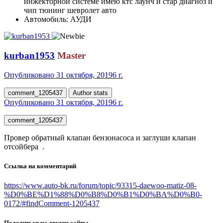
инжекторной системе имею ктс лаунч и стар диагноз и
чип тюнинг шевролет авто
Автомобиль:
АУДИ
kurban1953
Master
Опубликовано
31 октября, 2019
6 г.
comment_1205437
Author stats
Опубликовано
31 октября, 2019
6 г.
comment_1205437
Провер обратный клапан бензонасоса и заглуши клапан
отсойбера .
Ссылка на комментарий
https://www.auto-bk.ru/forum/topic/93315-daewoo-matiz-08-
%D0%BE%D1%88%D0%B8%D0%B1%D0%BA%D0%B0-
0172/#findComment-1205437
Поделиться на другие сайты