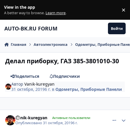
Перейти к содержанию
View in the app
×
Di
A better way to browse.
Learn more
.
AUTO-BK.RU FORUM
Войти
Главная
Автоэлектроника
Одометры, Приборные Пан
Делал приборку, ГАЗ 385-3801010-30
Поделиться
Подписчики
Автор
Vanik-kuregyan
31 октября, 2019
6 г.
в
Одометры, Приборные Панели
comment_1205484
Author stats
Vanik-kuregyan
Активные пользователи
Опубликовано
31 октября, 2019
6 г.