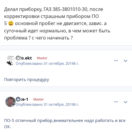
Делал приборку, ГАЗ 385-3801010-30, после
корректировки страшным прибором ПО
5
основной пробег не двигается, завис. а
😃
суточный идет нормально, в чем может быть
проблема ? с чего начинать ?
comment_1205488
Author stats
salo.ekt
Master
Опубликовано
31 октября, 2019
6 г.
Повторить процедуру
comment_1205491
Author stats
nike-1
Master
Опубликовано
31 октября, 2019
6 г.
ПО-5 отличный прибор,внимательнее надо работать и все
ОК.