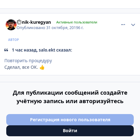
comment_1205497
Author stats
Vanik-kuregyan
Активные пользователи
Опубликовано
31 октября, 2019
6 г.
АВТОР
1 час назад, salo.ekt сказал:
Повторить процедуру
Сделал, все ОК.
👍
Для публикации сообщений создайте
учётную запись или авторизуйтесь
Регистрация нового пользователя
Войти