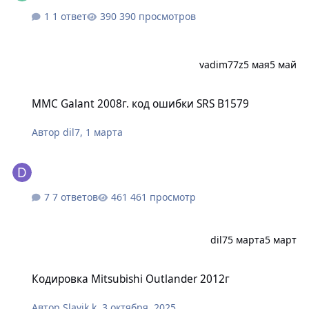
1 ответ
390 просмотров
vadim77z
5 мая
5 май
MMC Galant 2008г. код ошибки SRS B1579
MMC Galant 2008г. код ошибки SRS B1579
Автор
dil7
,
1 марта
7 ответов
461 просмотр
dil7
5 марта
5 март
Кодировка Mitsubishi Outlander 2012г
Кодировка Mitsubishi Outlander 2012г
Автор
Slavik k
,
3 октября, 2025