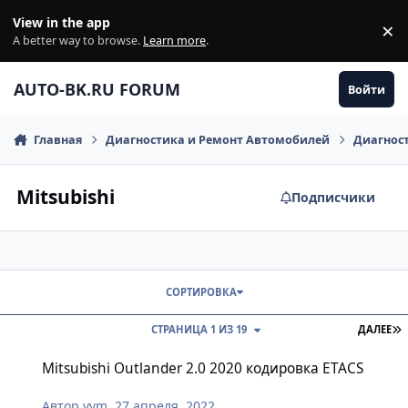
Перейти к содержанию
View in the app
×
Di
A better way to browse.
Learn more
.
AUTO-BK.RU FORUM
Войти
Главная
Диагностика и Ремонт Автомобилей
Диагнос
Mitsubishi
Подписчики
СОРТИРОВКА
П
СТРАНИЦА 1 ИЗ 19
ДАЛЕЕ
Mitsubishi Outlander 2.0 2020 кодировка ETACS
Mitsubishi Outlander 2.0 2020 кодировка ETACS
Автор
yvm
,
27 апреля, 2022