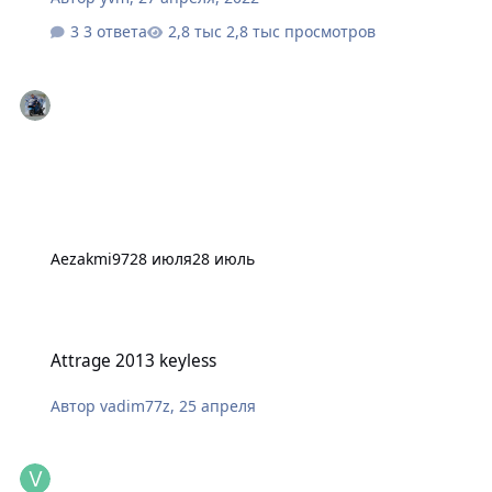
3 ответа
2,8 тыс просмотров
Aezakmi97
28 июля
28 июль
Attrage 2013 keyless
Attrage 2013 keyless
Автор
vadim77z
,
25 апреля