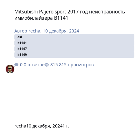
Mitsubishi Pajero sport 2017 год неисправность иммобилайзера
Mitsubishi Pajero sport 2017 год неисправность
иммобилайзера B1141
Автор
recha
,
10 декабря, 2024
esl
b1141
b1147
b1149
0 ответов
815 просмотров
recha
10 декабря, 2024
1 г.
ЭБУ Митсубиши Лансер 10 взаимозаменяемость