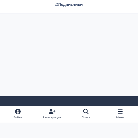
Подписчики
Светлый Режим
Темный Режим
Настройка Системы
Войти
Регистрация
Поиск
Menu
Язык
Cookie-файлы
RSS
AUTO TECHNOLOGY auto-bk.ru
Powered by
Invision Community