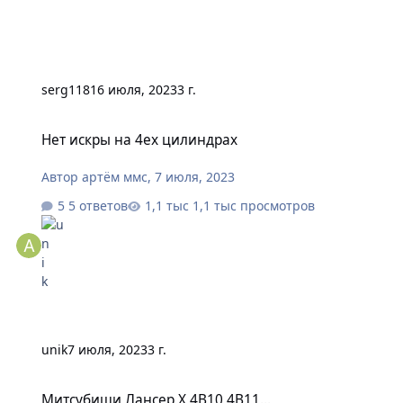
serg118
16 июля, 2023
3 г.
Нет искры на 4ех цилиндрах
Нет искры на 4ех цилиндрах
Автор
артём ммс
,
7 июля, 2023
5 ответов
1,1 тыс просмотров
unik
7 июля, 2023
3 г.
Митсубиши Лансер Х 4B10,4B11...
Митсубиши Лансер Х 4B10,4B11...