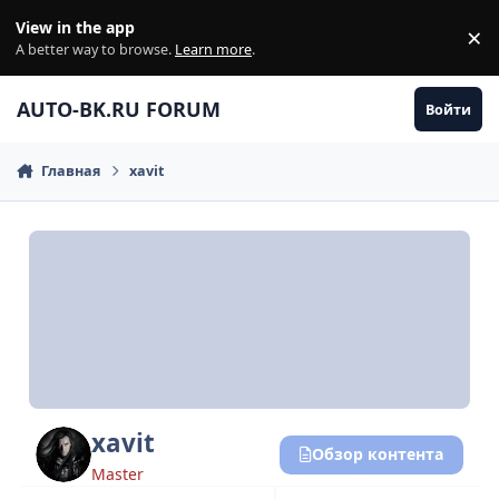
Перейти к содержанию
View in the app
×
Di
A better way to browse.
Learn more
.
AUTO-BK.RU FORUM
Войти
Главная
xavit
xavit
Обзор контента
Master