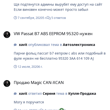
Щя подтянутся админы вырубят ему доступ на сайт
Если виновен конечно может просто забыл
7 сентября, 2020
5 г.
5 ответов
VW Passat B7 ABS EEPROM 95320 нужен
VW Passat B7 ABS EEPROM 95320 нужен
xavit
опубликовал тема в
Автоэлектроника
Парни фольц пассат b7 еепром с abs или подобный в
фуле нужен не бесплатно 95320 3AA 614 109 AJ
12 июля, 2020
6 г.
Продаю Magic CAN-XCAN
Продаю Magic CAN-XCAN
xavit
ответил
Сереня
тема в
Купля-Продажа
Могу я поручится