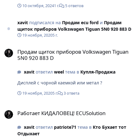
10 октября, 2024
1 г.
5 ответов
xavit
подписался на
Продам ecu ford
и
Продам
щиток приборов Volkswagen Tiguan 5N0 920 883 D
19 ноября, 2020
5 г.
Продам щиток приборов Volkswagen Tiguan 5N0 920 883 D
Продам щиток приборов Volkswagen Tiguan
5N0 920 883 D
xavit
ответил
weel
тема в
Купля-Продажа
Дисплей с чорной каемкой или метал ?
19 ноября, 2020
5 г.
3 ответа
Работает КИДАЛОВЕЦ! ECUSolution
Работает КИДАЛОВЕЦ! ECUSolution
xavit
ответил
patriote71
тема в
Кто Бухает тот
Отдыхает