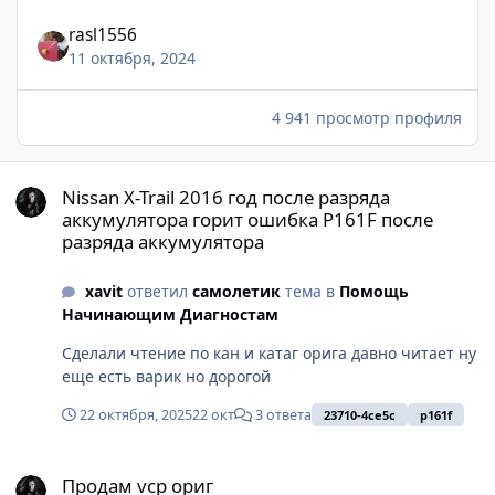
rasl1556
11 октября, 2024
4 941 просмотр профиля
Nissan X-Trail 2016 год после разряда аккумулятора горит ошиб
Nissan X-Trail 2016 год после разряда
аккумулятора горит ошибка P161F после
разряда аккумулятора
xavit
ответил
самолетик
тема в
Помощь
Начинающим Диагностам
Сделали чтение по кан и катаг орига давно читает ну
еще есть варик но дорогой
22 октября, 2025
22 окт
3 ответа
23710-4ce5c
p161f
Продам vcp ориг
Продам vcp ориг