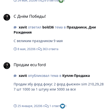
24 мая, 2020
6 г.
8 ответов
1
С Днём Победы!
С Днём Победы!
xavit
ответил
bold36
тема в
Праздники, Дни
Рождения
С великим праздником 9 мая
8 мая, 2020
6 г.
363 ответа
Продам ecu ford
Продам ecu ford
xavit
опубликовал тема в
Купля-Продажа
Продам эбу форд фокус 2 форд фьюжен sim 210,29,28
7 шт 1000 за 1 штуку или 5000 за все
25 января, 2020
6 г.
1 ответ
1