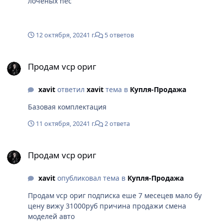
лоченых nec
12 октября, 2024
1 г.
5 ответов
Продам vcp ориг
Продам vcp ориг
xavit
ответил
xavit
тема в
Купля-Продажа
Базовая комплектация
11 октября, 2024
1 г.
2 ответа
Продам vcp ориг
Продам vcp ориг
xavit
опубликовал тема в
Купля-Продажа
Продам vcp ориг подписка еше 7 месецев мало бу
цену вижу 31000руб причина продажи смена
моделей авто