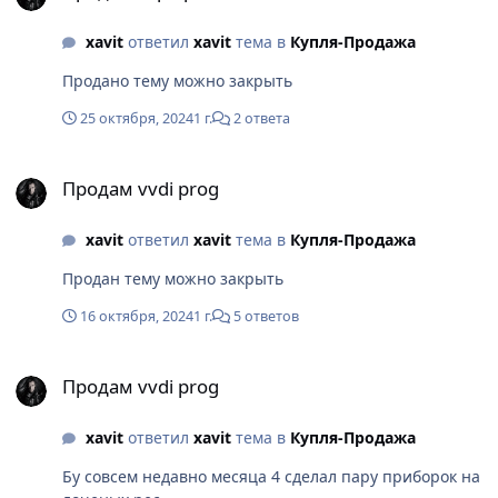
xavit
ответил
xavit
тема в
Купля-Продажа
Продано тему можно закрыть
25 октября, 2024
1 г.
2 ответа
Продам vvdi prog
Продам vvdi prog
xavit
ответил
xavit
тема в
Купля-Продажа
Продан тему можно закрыть
16 октября, 2024
1 г.
5 ответов
Продам vvdi prog
Продам vvdi prog
xavit
ответил
xavit
тема в
Купля-Продажа
Бу совсем недавно месяца 4 сделал пару приборок на