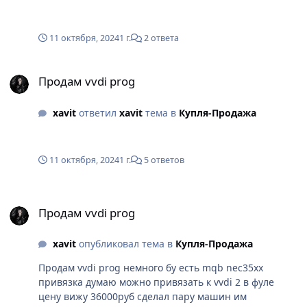
11 октября, 2024
1 г.
2 ответа
Продам vvdi prog
Продам vvdi prog
xavit
ответил
xavit
тема в
Купля-Продажа
11 октября, 2024
1 г.
5 ответов
Продам vvdi prog
Продам vvdi prog
xavit
опубликовал тема в
Купля-Продажа
Продам vvdi prog немного бу есть mqb nec35xx
привязка думаю можно привязать к vvdi 2 в фуле
цену вижу 36000руб сделал пару машин им