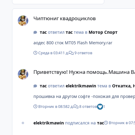
Чиптюниг квадроциклов
Чиптюниг квадроциклов
тас
ответил
тас
тема в
Мотор Спорт
аодес 800 сток MT05 Flash Memory.rar
Среда в 03:41
1 д.
9 ответов
Приветствую! Нужна помощь.Машина ВАЗ-2107
Приветствую! Нужна помощь.Машина В
тас
ответил
elektrikmawin
тема в
Откатка,
Вторник в 08:58
2 д.
8 ответов
1
elektrikmawin
подписался на
тас
Вторник в 07:
Приветствую! Нужна помощь.Машина ВАЗ-2107