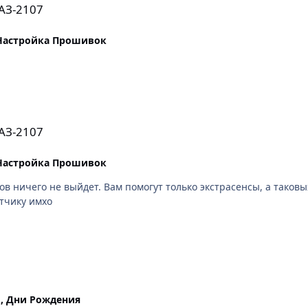
АЗ-2107
 Настройка Прошивок
АЗ-2107
 Настройка Прошивок
 ничего не выйдет. Вам помогут только экстрасенсы, а таковых
оффициально то и обращаться нужно к разработчику имхо
, Дни Рождения