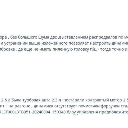
ра , без большого шума двс ,выставлением распредвалов по метк
ровка . да еще не иметь пиленную головку гбц - тогда точно 
 2.5 л была турбовая авта 2.3 л- поставили контрактый мотор 2
почистили форсунки стала перключать акпп по адекватней - но все равно не
37LEF000L3TB051-20240804_150343 блоу управленя предположител