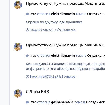
Приветствую! Нужна помощь.Машина В
тас
ответил
elektrikmawin
тема в
Откатка,
Спрошу по другому -где прошивка
Вторник в 07:54
2 д.
8 ответов
Приветствую! Нужна помощь.Машина ВАЗ-2107
Приветствую! Нужна помощь.Машина В
тас
ответил
elektrikmawin
тема в
Откатка,
Без предмета на анализ происходящих процессов
Вторник в 07:34
2 д.
8 ответов
С Днём ВДВ
С Днём ВДВ
тас
ответил
geshanam631
тема в
Праздники