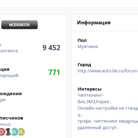
Информация
нта
Пол
в
9 452
Мужчина
контента
Город
ация
771
http://www.auto-bk.ru/forum
хороший
Интересы
рождения
Чиптюнинг-
бря
Ваз,ЗМЗ,Корея ,
Онлайн настройка не станда
ех подписчиков
ц ,
дписчиков
трофи, чиптюнинг квадроци
ymous)
удаленный доступ .