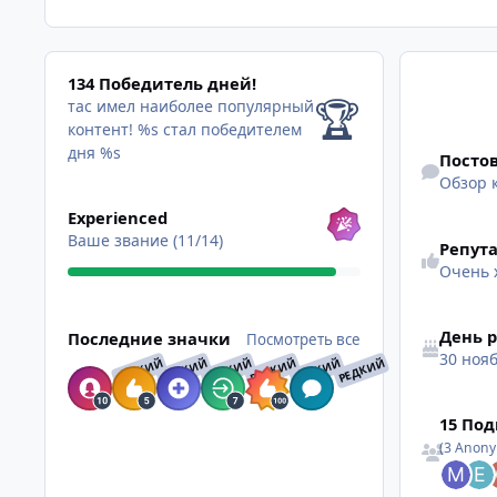
134 Победитель дней!
134 Победитель дней!
🏆
тас имел наиболее популярный
контент!
%s стал победителем
Обзор конте
дня %s
Посто
Обзор 
Посмотреть все
Experienced
Ваше звание (11/14)
Репут
Очень 
Посмотреть все
День 
Последние значки
Посмотреть все
30 ноя
РЕДКИЙ
РЕДКИЙ
РЕДКИЙ
РЕДКИЙ
РЕДКИЙ
РЕДКИЙ
Смотреть вс
15 По
(3 Anon