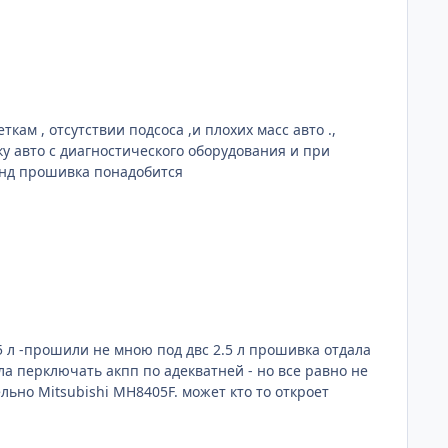
ам , отсутствии подсоса ,и плохих масс авто .,
инд прошивка понадобится
.5 л -прошили не мною под двс 2.5 л прошивка отдала
ьно Mitsubishi MH8405F. может кто то откроет