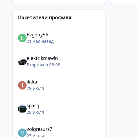
Посетители профиля
Evgeny96
21 час назад
elektrikmawin
Вторник в 08:08
ilitka
29 июля
spasq
28 июля
volgresurs7
25 июля