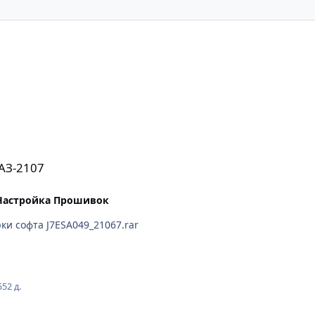
АЗ-2107
 Настройка Прошивок
прошивка на другом софте -похожая для проверки софта J7ESA049_21067.rar
55
2 д.