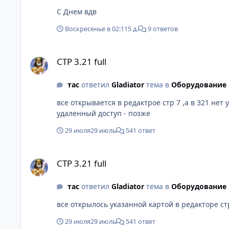
С Днем вдв
Воскресенье в 02:11
5 д.
9 ответов
CTP 3.21 full
CTP 3.21 full
тас
ответил
Gladiator
тема в
Оборудование 
все открывается в редактрое стр 7 ,а в 321 нет
удаленный доступ - позже
29 июля
29 июль
541 ответ
CTP 3.21 full
CTP 3.21 full
тас
ответил
Gladiator
тема в
Оборудование 
все открылось указанной картой в редакторе ст
29 июля
29 июль
541 ответ