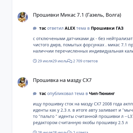
Прошивки Микас 7.1 (Газель, Волга)
Прошивки Микас 7.1 (Газель, Волга)
тас
ответил
ALEX
тема в
Прошивки ГАЗ
с отключеными датчиками дк - без нейтрализато
чистого дмрв, помытых форсунках . микас 7.1 при устранении выше изложенного позволяет настроить динамику авто с диагностического оборудования и при
наличчии перечисленных индивидуальная калиб
29 июля
29 июль
2 709 ответов
Прошивка на мазду СХ7
Прошивка на мазду СХ7
тас
опубликовал тема в
Чип-Тюнинг
ищу прошивку сток на мазду СХ7 2008 года акпп
иденты как у 2.3 л. в итоге авту заливает и "мычит " на разгоне , динамика отсутствует 
то "пальто " иденты считанной прошивки л --L
редактором считанную якобы прошивку 2.5 л
28 июля
28 июль
2 ответа