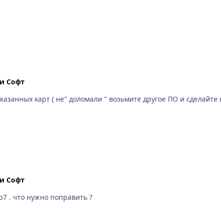
и Cофт
 указанных карт ( не" доломали " возьмите другое ПО и сделайт
и Cофт
р7 . что нужно поправить ?