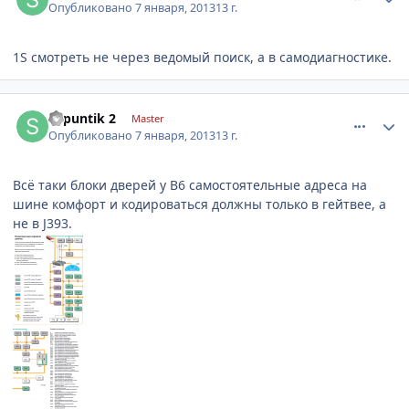
Опубликовано
7 января, 2013
13 г.
1S смотреть не через ведомый поиск, а в самодиагностике.
comment_377338
Author stats
shpuntik 2
Master
Опубликовано
7 января, 2013
13 г.
Всё таки блоки дверей у В6 самостоятельные адреса на
шине комфорт и кодироваться должны только в гейтвее, а
не в J393.