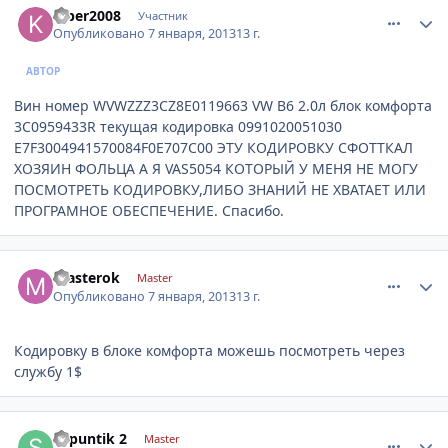
kiber2008
Участник
Опубликовано
7 января, 2013
13 г.
АВТОР
Вин номер WVWZZZ3CZ8E0119663 VW B6 2.0л блок комфорта
3C0959433R текущая кодировка 0991020051030
E7F3004941570084F0E707C00 ЭТУ КОДИРОВКУ СФОТТКАЛ
ХОЗЯИН ФОЛЬЦА А Я VAS5054 КОТОРЫЙ У МЕНЯ НЕ МОГУ
ПОСМОТРЕТЬ КОДИРОВКУ,ЛИБО ЗНАНИЙ НЕ ХВАТАЕТ ИЛИ
ПРОГРАМНОЕ ОБЕСПЕЧЕНИЕ. Спасибо.
comment_377304
Author stats
masterok
Master
Опубликовано
7 января, 2013
13 г.
Кодировку в блоке комфорта можешь посмотреть через
службу 1$
comment_377327
Author stats
shpuntik 2
Master