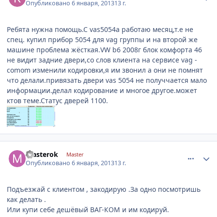
Опубликовано
6 января, 2013
13 г.
Ребята нужна помощь.С vas5054a работаю месяц,т.е не
спец. купил прибор 5054 для vag группы и на второй же
машине проблема жёсткая.VW b6 2008г блок комфорта 46
не видит задние двери,со слов клиента на сервисе vag -
comom изменили кодировки,я им звонил а они не помнят
что делали.привязать двери vas 5054 не получчается мало
информации.делал кодирование и многое другое.может
ктов теме.Статус дверей 1100.
comment_377018
Author stats
masterok
Master
Опубликовано
6 января, 2013
13 г.
Подъезжай с клиентом , закодирую .За одно посмотришь
как делать .
Или купи себе дешёвый ВАГ-КОМ и им кодируй.