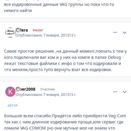
все кодировочные данные VAG группы но пока что-то
немого найти
comment_377238
Author stats
valera
Master
Опубликовано
7 января, 2013
13 г.
Самое простое решение ,на данный момент,поехать к тем у
кого подключали ваг ком и у них на компе в папке Debug -
лежат текстовые файлики с инфо о том что кодировали и
что меняли,просто тупо вернуть взат все кодировки.
comment_377251
Author stats
kiber2008
Участник
Опубликовано
7 января, 2013
13 г.
АВТОР
Большое всем спасибо.Придётся либо приобрести Vag-Com
так как с ним длинное кодирование проще,или сервис где
ломали VAG-COMOM (но они мутные мол не знаем что