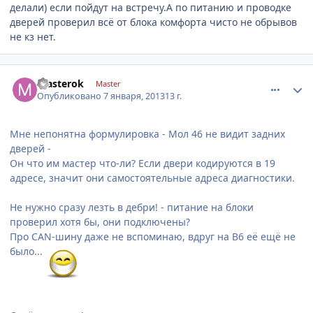
делали) если пойдут на встречу.А по питанию и проводке
дверей проверил всё от блока комфорта чисто не обрывов
не кз нет.
comment_377252
Author stats
masterok
Master
Опубликовано
7 января, 2013
13 г.
Мне непонятна формулировка - Мол 46 не видит задних
дверей -
Он что им мастер что-ли? Если двери кодируются в 19
адресе, значит они самостоятельные адреса диагностики.
Не нужно сразу лезть в дебри! - питание на блоки
проверил хотя бы, они подключены?
Про CAN-шину даже не вспоминаю, вдруг на В6 её ещё не
было...