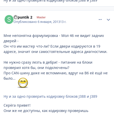
Ну и за одно проверить кодировку блоков J388 и J389
comment_377166
Author stats
shpuntik 2
Master
Опубликовано
6 января, 2013
13 г.
Мне непонятна формулировка - Мол 46 не видит задних
дверей -
Он что им мастер что-ли? Если двери кодируются в 19
адресе, значит они самостоятельные адреса диагностики.
Не нужно сразу лезть в дебри! - питание на блоки
проверил хотя бы, они подключены?
Про CAN-шину даже не вспоминаю, вдруг на В6 её ещё не
было...
Ну и за одно проверить кодировку блоков J388 и J389
Серёга привет!
Они же не доступны, как кодировку проверишь