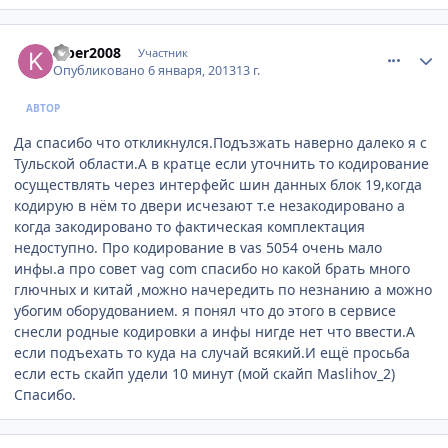
comment_377032
Author stats
kiber2008
Участник
Опубликовано
6 января, 2013
13 г.
АВТОР
Да спасибо что откликнулся.Подъзжать наверно далеко я с
Тульской области.А в кратце если уточнить то кодирование
осуществлять через интерфейс шин данных блок 19,когда
кодирую в нём то двери исчезают т.е незакодировано а
когда закодировано то фактическая комплектация
недоступно. Про кодирование в vas 5054 очень мало
инфы.а про совет vag com спасибо но какой брать много
глючных и китай ,можно начередить по незнанию а можно
убогим оборудованием. я понял что до этого в сервисе
снесли родные кодировки а инфы нигде нет что ввести.А
если подъехать то куда на случай всякий.И ещё просьба
если есть скайп удели 10 минут (мой скайп Maslihov_2)
Спасибо.
comment_377035
Author stats