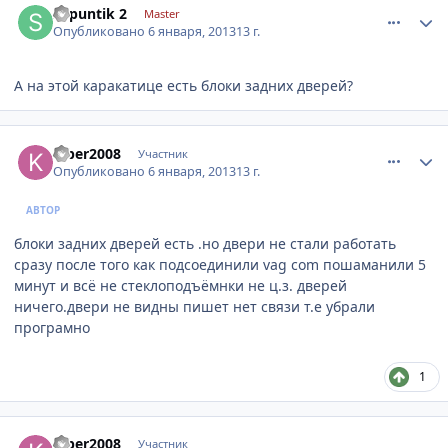
shpuntik 2
Master
Опубликовано
6 января, 2013
13 г.
А на этой каракатице есть блоки задних дверей?
comment_377041
Author stats
kiber2008
Участник
Опубликовано
6 января, 2013
13 г.
АВТОР
блоки задних дверей есть .но двери не стали работать
сразу после того как подсоединили vag com пошаманили 5
минут и всё не стеклоподъёмнки не ц.з. дверей
ничего.двери не видны пишет нет связи т.е убрали
програмно
1
comment_377103
Author stats
kiber2008
Участник