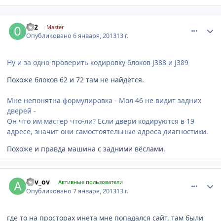
comment_377169
Author stats
052
Master
Опубликовано
6 января, 2013
13 г.
Ну и за одно проверить кодировку блоков J388 и J389
Похоже блоков 62 и 72 там не найдётся.
Мне непонятна формулировка - Мол 46 не видит задних
дверей -
Он что им мастер что-ли? Если двери кодируются в 19
адресе, значит они самостоятельные адреса диагностики.
Похоже и правда машина с задними вёслами.
comment_377213
Author stats
anv_ov
Активные пользователи
Опубликовано
7 января, 2013
13 г.
где то на просторах инета мне попадался сайт, там были