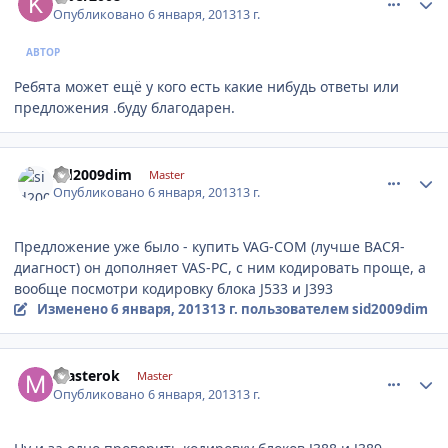
Опубликовано
6 января, 2013
13 г.
АВТОР
Ребята может ещё у кого есть какие нибудь ответы или
предложения .буду благодарен.
comment_377105
Author stats
sid2009dim
Master
Опубликовано
6 января, 2013
13 г.
Предложение уже было - купить VAG-COM (лучше ВАСЯ-
диагност) он дополняет VAS-PC, с ним кодировать проще, а
вообще посмотри кодировку блока J533 и J393
Изменено
6 января, 2013
13 г.
пользователем sid2009dim
comment_377127
Author stats
masterok
Master
Опубликовано
6 января, 2013
13 г.