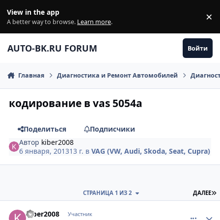
Перейти к содержанию
View in the app
×
Di
A better way to browse.
Learn more
.
AUTO-BK.RU FORUM
Войти
Главная
Диагностика и Ремонт Автомобилей
Диагнос
кодирование в vas 5054a
Поделиться
Подписчики
Автор
kiber2008
6 января, 2013
13 г.
в
VAG (VW, Audi, Skoda, Seat, Cupra)
П
СТРАНИЦА 1 ИЗ 2
ДАЛЕЕ
comment_377009
Author stats
kiber2008
Участник