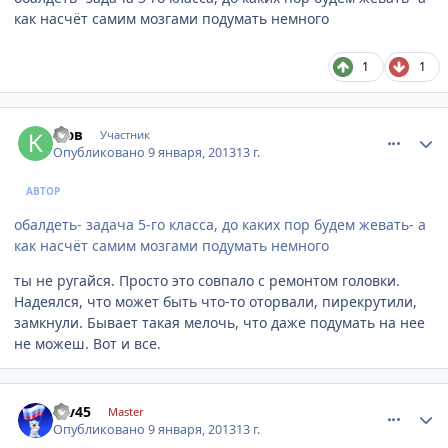
как насчёт самим мозгами подумать немного
1
1
comment_378079
Author stats
кюв
Участник
Опубликовано
9 января, 2013
13 г.
АВТОР
обалдеть- задача 5-го класса, до каких пор будем жевать- а
как насчёт самим мозгами подумать немного
ты не ругайся. Просто это совпало с ремонтом головки.
Надеялся, что может быть что-то оторвали, пирекрутили,
замкнули. Бывает такая мелочь, что даже подумать на нее
не можеш. Вот и все.
comment_378089
Author stats
rav45
Master
Опубликовано
9 января, 2013
13 г.