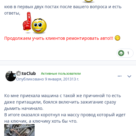
кюв в первых двух постах после вашего вопроса и есть
ответы,
Продолжаем учить клиентов ремонтировать авто!!!
1
comment_378164
Author stats
AutoClub
Активные пользователи
Опубликовано
9 января, 2013
13 г.
Ко мне приехала машина с такой же причиной то есть
даже притащили, боялся включить зажигание сразу
дымить начинало.
В итоге оказался коротнул на массу провод который идет
на ключик, а ключику хоть бы что.