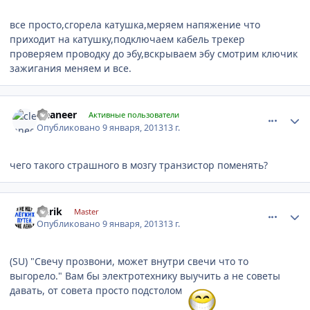
все просто,сгорела катушка,меряем напяжение что
приходит на катушку,подключаем кабель трекер
проверяем проводку до эбу,вскрываем эбу смотрим ключик
зажигания меняем и все.
comment_378125
Author stats
cleaneer
Активные пользователи
Опубликовано
9 января, 2013
13 г.
чего такого страшного в мозгу транзистор поменять?
comment_378149
Author stats
Yurik
Master
Опубликовано
9 января, 2013
13 г.
(SU) "Свечу прозвони, может внутри свечи что то
выгорело." Вам бы электротехнику выучить а не советы
давать, от совета просто подстолом