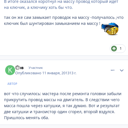
В итоге оказался коротнул на массу провод который идет
на ключик, а ключику хоть бы что.
так он же сам замыкает проводок на массу -получалось ,что
ключик был шунтирован замыканием на массу !
1
comment_378708
Author stats
кюв
Участник
Опубликовано
11 января, 2013
13 г.
АВТОР
вот что случилось: мастера после ремонта головки забыли
прикрутить провод массы на двигатель. В следствии чего
масса пошла через катушки, я так думаю. Вот и результат
две катушки и транзистор один сгорел, второй вздулся.
Пришлось менять оба.