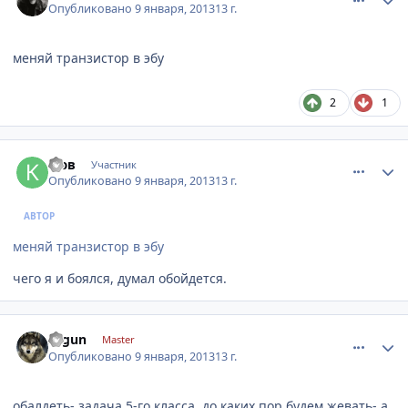
Опубликовано
9 января, 2013
13 г.
меняй транзистор в эбу
2
1
comment_378040
Author stats
кюв
Участник
Опубликовано
9 января, 2013
13 г.
АВТОР
меняй транзистор в эбу
чего я и боялся, думал обойдется.
comment_378045
Author stats
segun
Master
Опубликовано
9 января, 2013
13 г.
обалдеть- задача 5-го класса, до каких пор будем жевать- а