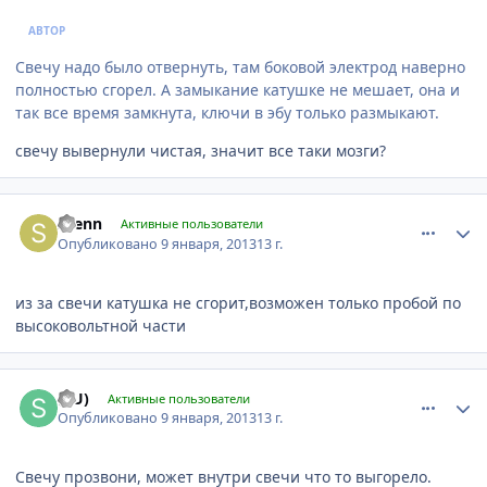
АВТОР
Свечу надо было отвернуть, там боковой электрод наверно
полностью сгорел. А замыкание катушке не мешает, она и
так все время замкнута, ключи в эбу только размыкают.
свечу вывернули чистая, значит все таки мозги?
comment_378027
Author stats
svenn
Активные пользователи
Опубликовано
9 января, 2013
13 г.
из за свечи катушка не сгорит,возможен только пробой по
высоковольтной части
comment_378028
Author stats
(SU)
Активные пользователи
Опубликовано
9 января, 2013
13 г.
Свечу прозвони, может внутри свечи что то выгорело.