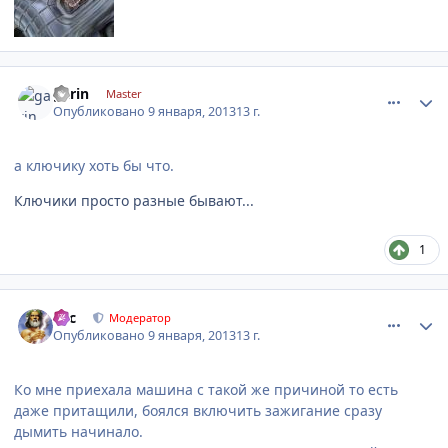
comment_378177
Author stats
garin
Master
Опубликовано
9 января, 2013
13 г.
а ключику хоть бы что.
Ключики просто разные бывают...
1
comment_378180
Author stats
тас
Модератор
Опубликовано
9 января, 2013
13 г.
Ко мне приехала машина с такой же причиной то есть
даже притащили, боялся включить зажигание сразу
дымить начинало.