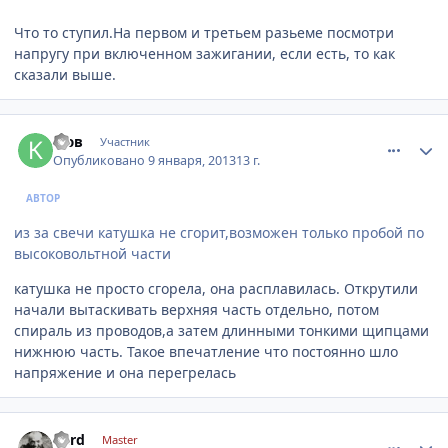
Что то ступил.На первом и третьем разьеме посмотри
напругу при включенном зажигании, если есть, то как
сказали выше.
comment_378031
Author stats
кюв
Участник
Опубликовано
9 января, 2013
13 г.
АВТОР
из за свечи катушка не сгорит,возможен только пробой по
высоковольтной части
катушка не просто сгорела, она расплавилась. Открутили
начали вытаскивать верхняя часть отдельно, потом
спираль из проводов,а затем длинными тонкими щипцами
нижнюю часть. Такое впечатление что постоянно шло
напряжение и она перегрелась
comment_378035
Author stats
nerd
Master