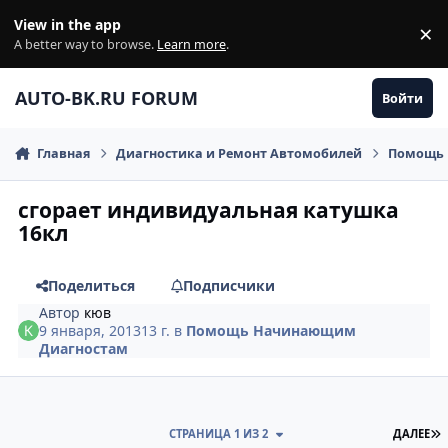
Перейти к содержанию
View in the app
×
Di
A better way to browse.
Learn more
.
AUTO-BK.RU FORUM
Войти
Главная
Диагностика и Ремонт Автомобилей
Помощь 
сгорает индивидуальная катушка
16кл
Поделиться
Подписчики
Автор
кюв
9 января, 2013
13 г.
в
Помощь Начинающим
Диагностам
П
СТРАНИЦА 1 ИЗ 2
ДАЛЕЕ