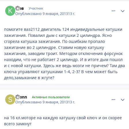
comment_378007
Author stats
кюв
Участник
Опубликовано
9 января, 2013
13 г.
помогите ваз2112 двигатель 124 индивидуальные катушки
зажигания. Повалил дым с катушки 2 цилиндра. Ясно
сгорела катушка зажигания. По ошибкам пропало
зажигание во 2 цилиндре. Ставим новую катушку
зажигания, заводим троит. Методом отключения форсунок
находим, что не работает 2 цилиндр. И в итоге дым пошол
и с новой катушки. Здесь же ведь мозги не причем? Там два
ключа управляют катушками 1-4, 2-3? В чем может быть
дело,замыкание в жгуте?
comment_378010
Author stats
svenn
Активные пользователи
Опубликовано
9 января, 2013
13 г.
на 16 кл.моторе на каждую катушку свой ключ и он скорее
всего замкнут