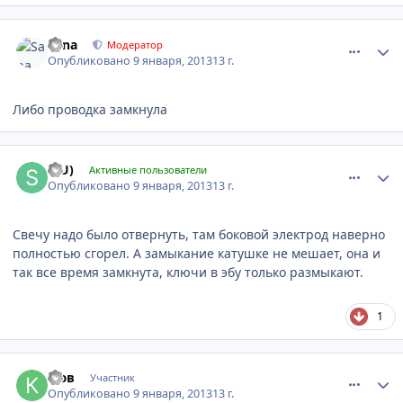
comment_378012
Author stats
Sana
Модератор
Опубликовано
9 января, 2013
13 г.
Либо проводка замкнула
comment_378021
Author stats
(SU)
Активные пользователи
Опубликовано
9 января, 2013
13 г.
Свечу надо было отвернуть, там боковой электрод наверно
полностью сгорел. А замыкание катушке не мешает, она и
так все время замкнута, ключи в эбу только размыкают.
1
comment_378023
Author stats
кюв
Участник
Опубликовано
9 января, 2013
13 г.