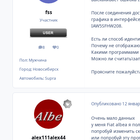
fss
После соединения до
графика в интерфейсе
Участник
IAW5SFHW208.
Есть ли способ идент
Почему не отображаю
8
0
сообщения
Репутация
Какими программами 
Можно ли считать\зап
Пол:
Мужчина
Город:
Новосибирск
Проясните пожалуйста
Автомобиль:
Supra
Опубликовано
12 январ
Очень мало данных
у меня Fiat albea я п
попробуй изменить ск
alex111alex44
или попробуй эту прог