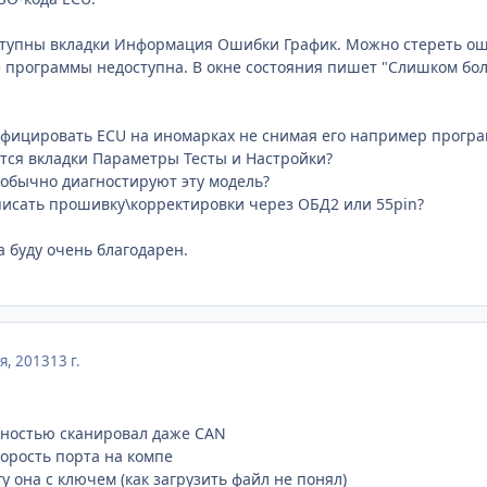
ступны вкладки Информация Ошибки График. Можно стереть ош
 программы недоступна. В окне состояния пишет "Слишком боль
ифицировать ECU на иномарках не снимая его например програ
тся вкладки Параметры Тесты и Настройки?
обычно диагностируют эту модель?
исать прошивку\корректировки через ОБД2 или 55pin?
 буду очень благодарен.
я, 2013
13 г.
олностью сканировал даже CAN
орость порта на компе
у она с ключем (как загрузить файл не понял)