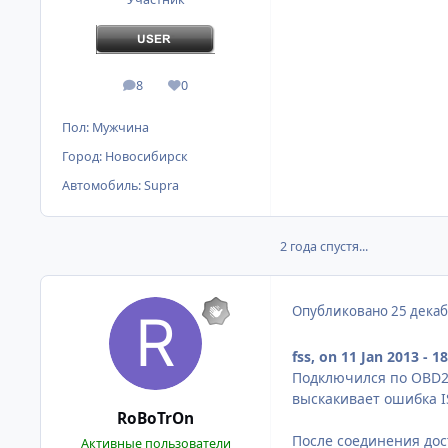
8
0
сообщения
Репутация
Пол:
Мужчина
Город:
Новосибирск
Автомобиль:
Supra
2 года спустя...
Опубликовано
25 декаб
fss, on 11 Jan 2013 - 18
Подключился по OBD2 м
выскакивает ошибка I
RoBoTrOn
После соединения до
Активные пользователи