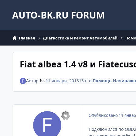
Перейти к содержанию
AUTO-BK.RU FORUM
Главная
Диагностика и Ремонт Автомобилей
Помо
Fiat albea 1.4 v8 и Fiatecus
Автор
fss
11 января, 2013
13 г.
в
Помощь Начинающ
Опубликовано
11 январ
Подключился по OBD2 м
выскакивает ошибка I