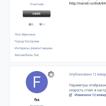
http://narod.ru/disk/
Участник
3
-1
сообщения
Репутация
Пол:
Мужчина
Город:
Кострома
Интересы:
ремонт машин
Автомобиль:
fiat
Опубликовано
12 январ
Параметры отображают
скорость стоит в наст
Изменено
12 январ
fss
Участник