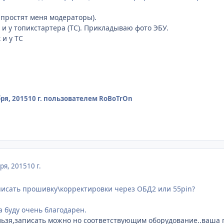
 простят меня модераторы).
 и у топикстартера (ТС). Прикладываю фото ЭБУ.
 и у ТС
ря, 2015
10 г.
пользователем RoBoTrOn
ря, 2015
10 г.
исать прошивку\корректировки через ОБД2 или 55pin?
 буду очень благодарен.
ьзя,записать можно но соответствующим оборудование..ваша 