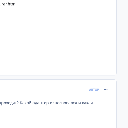
.rar.html
comment_379
АВТОР
роходят? Какой адаптер исползовался и какая