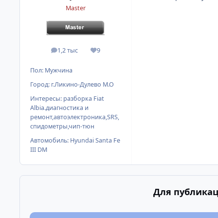
Master
1,2 тыс
9
сообщения
Репутация
Пол:
Мужчина
Город:
г.Ликино-Дулево М.О
Интересы:
разборка Fiat
Albia.диагностика и
ремонт,автоэлектроника,SRS,
спидометры,чип-тюн
Автомобиль:
Hyundai Santa Fe
III DM
Для публикац