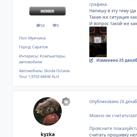
графика.
Напишу в эту тему (да
Такая-же ситуация как
И вопрос такой-же как
54
0
сообщения
Репутация
Пол:
Мужчина
Город:
Саратов
Интересы:
Компьютеры,
Изменено
25 декаб
автомобили
Автомобиль:
Skoda Octavia
Tour 1,9TDI 66KW ALH
Опубликовано
26 декаб
Можно ли считать\зап
Проясните пожалуйста
kyzka
считать прошивку нел