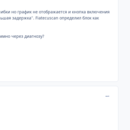
ибки но график не отображается и кнопка включения
шая задержка". Fiatecuscan определил блок как
ммно через диагнозу?
comment_379