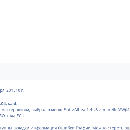
ря, 2015
10 г.
:04, said:
астер-китом, выбрал в меню Fiat->Albea 1.4 v8-> marelli IAW(И
SO-кода ECU.
ступны вкладки Информация Ошибки График. Можно стереть ош