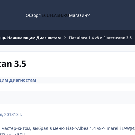
Обзор
ECUFLASH.RU
Магазин
щь Начинающим Диагностам
Fiat albea 1.4 v8 и Fiatecuscan 3.5
can 3.5
им Диагностам
я, 2013
13 г.
астер-китом, выбрал в меню Fiat->Albea 1.4 v8-> marelli IAW(И
SO-кода ECU.