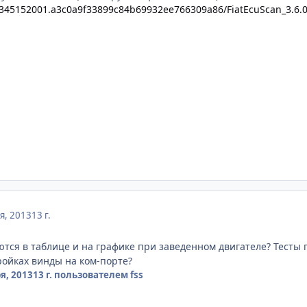
64345152001.a3c0a9f33899c84b69932ee766309a86/FiatEcuScan_3.6.0
я, 2013
13 г.
ся в таблице и на графике при заведенном двигателе? Тесты п
ройках винды на ком-порте?
я, 2013
13 г.
пользователем fss