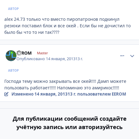
АВТОР
alex 24.73 только что вместо пиропатронов подкинул
резюки поставил блок и все окей . Если бы не дочистил то
было бы что то ни так????
comment_380089
Author stats
EEROM
Master
Опубликовано
14 января, 2013
13 г.
АВТОР
Господа тему можно закрывать все окей!!!! Дамп можете
пользовать работает!!!!! Напоминаю это амирикос!!!!!
Изменено
14 января, 2013
13 г.
пользователем EEROM
Для публикации сообщений создайте
учётную запись или авторизуйтесь