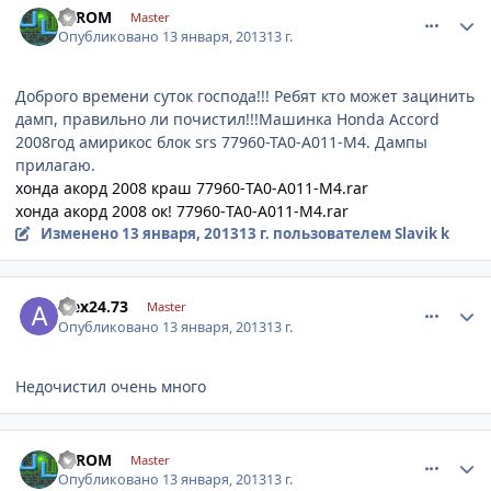
EEROM
Master
Опубликовано
13 января, 2013
13 г.
Доброго времени суток господа!!! Ребят кто может зацинить
дамп, правильно ли почистил!!!Машинка Honda Aсcord
2008год амирикос блок srs 77960-TA0-A011-M4. Дампы
прилагаю.
хонда акорд 2008 краш 77960-TA0-A011-M4.rar
хонда акорд 2008 ок! 77960-TA0-A011-M4.rar
Изменено
13 января, 2013
13 г.
пользователем Slavik k
comment_379653
Author stats
alex24.73
Master
Опубликовано
13 января, 2013
13 г.
Недочистил очень много
comment_379657
Author stats
EEROM
Master
Опубликовано
13 января, 2013
13 г.