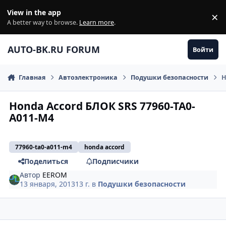
Перейти к содержанию
View in the app
×
Di
A better way to browse.
Learn more
.
AUTO-BK.RU FORUM
Войти
Главная
Автоэлектроника
Подушки безопасности
H
Honda Aсcord БЛОК SRS 77960-TA0-
A011-M4
77960-ta0-a011-m4
honda aсcord
Поделиться
Подписчики
Автор
EEROM
13 января, 2013
13 г.
в
Подушки безопасности
comment_379575
Author stats