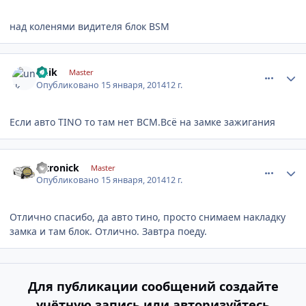
над коленями видителя блок BSM
comment_521708
Author stats
unik
Master
Опубликовано
15 января, 2014
12 г.
Если авто TINO то там нет ВСМ.Всё на замке зажигания
comment_521873
Author stats
nitronick
Master
Опубликовано
15 января, 2014
12 г.
Отлично спасибо, да авто тино, просто снимаем накладку
замка и там блок. Отлично. Завтра поеду.
Для публикации сообщений создайте
учётную запись или авторизуйтесь