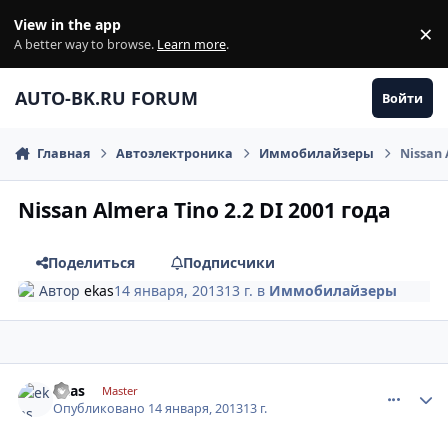
Перейти к содержанию
View in the app
×
Di
A better way to browse.
Learn more
.
AUTO-BK.RU FORUM
Войти
Главная
Автоэлектроника
Иммобилайзеры
Nissan 
Nissan Almera Tino 2.2 DI 2001 года
Поделиться
Подписчики
Автор
ekas
14 января, 2013
13 г.
в
Иммобилайзеры
comment_379884
Author stats
ekas
Master
Опубликовано
14 января, 2013
13 г.