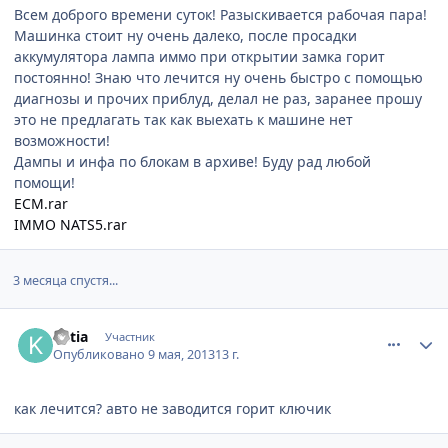
Всем доброго времени суток! Разыскивается рабочая пара!
Машинка стоит ну очень далеко, после просадки
аккумулятора лампа иммо при открытии замка горит
постоянно! Знаю что лечится ну очень быстро с помощью
диагнозы и прочих приблуд, делал не раз, заранее прошу
это не предлагать так как выехать к машине нет
возможности!
Дампы и инфа по блокам в архиве! Буду рад любой
помощи!
ECM.rar
IMMO NATS5.rar
3 месяца спустя...
comment_427709
Author stats
ketia
Участник
Опубликовано
9 мая, 2013
13 г.
как лечится? авто не заводится горит ключик