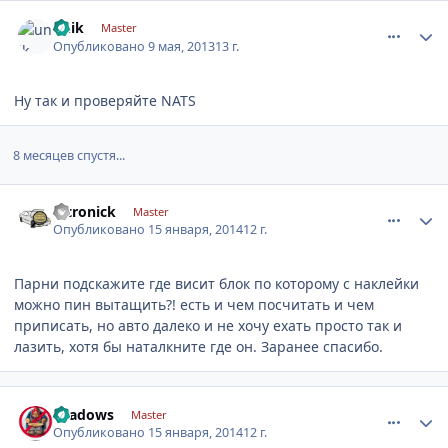
comment_427730
Author stats
unik
Master
Опубликовано
9 мая, 2013
13 г.
Ну так и проверяйте NATS
8 месяцев спустя...
comment_521681
Author stats
nitronick
Master
Опубликовано
15 января, 2014
12 г.
Парни подскажите где висит блок по которому с наклейки
можно пин вытащить?! есть и чем посчитать и чем
приписать, но авто далеко и не хочу ехать просто так и
лазить, хотя бы наталкните где он. Заранее спасибо.
comment_521706
Author stats
shadows
Master
Опубликовано
15 января, 2014
12 г.