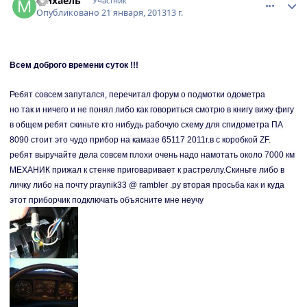
Михаель
Участник
Опубликовано
21 января, 2013
13 г.
Всем доброго времени суток !!!
Ребят совсем запутался, перечитал форум о подмотки одометра
но так и ничего и не понял либо как говориться смотрю в книгу вижу фигу
в общем ребят скиньте кто нибудь рабочую схему для спидометра ПА
8090 стоит это чудо прибор на камазе 65117 2011г.в с коробкой ZF.
ребят выручайте дела совсем плохи очень надо намотать около 7000 км
МЕХАНИК прижал к стенке приговаривает к растреллу.Скиньте либо в
личку либо на почту praynik33 @ rambler .ру вторая просьба как и куда
этот приборчик подключать объясните мне неучу