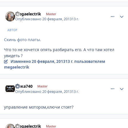
comment_396315
Author stats
megaelectrik
Master
Опубликовано
20 февраля, 2013
13 г.
АВТОР
Скинь фото платы.
Что то не хочется опять разбирать его. А что там хотел
увидеть ?
Изменено
20 февраля, 2013
13 г.
пользователем
megaelectrik
comment_396332
Author stats
жека740
Master
Опубликовано
20 февраля, 2013
13 г.
управление мотором,ключи стоят?
comment_396796
Author stats
megaelectrik
Master