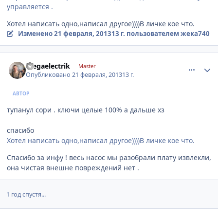
управляется .
Хотел написать одно,написал другое))))В личке кое что.
Изменено
21 февраля, 2013
13 г.
пользователем жека740
comment_396851
Author stats
megaelectrik
Master
Опубликовано
21 февраля, 2013
13 г.
АВТОР
тупанул сори . ключи целые 100% а дальше хз
спасибо
Хотел написать одно,написал другое))))В личке кое что.
Спасибо за инфу ! весь насос мы разобрали плату извлекли,
она чистая внешне повреждений нет .
1 год спустя...
comment_618331
Author stats