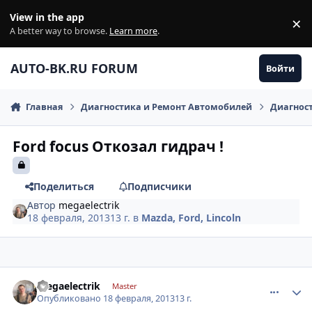
Перейти к содержанию
View in the app
×
Di
A better way to browse.
Learn more
.
AUTO-BK.RU FORUM
Войти
Главная
Диагностика и Ремонт Автомобилей
Диагнос
Ford focus Откозал гидрач !
Поделиться
Подписчики
Автор
megaelectrik
18 февраля, 2013
13 г.
в
Mazda, Ford, Lincoln
comment_395551
Author stats
megaelectrik
Master
Опубликовано
18 февраля, 2013
13 г.