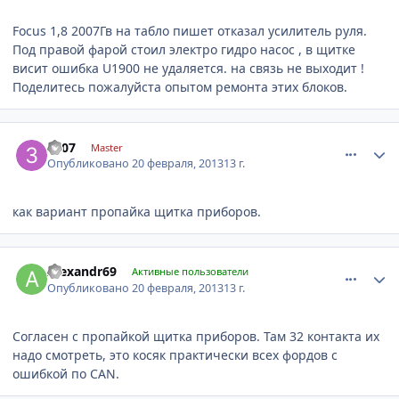
Focus 1,8 2007Гв на табло пишет отказал усилитель руля.
Под правой фарой стоил электро гидро насос , в щитке
висит ошибка U1900 не удаляется. на связь не выходит !
Поделитесь пожалуйста опытом ремонта этих блоков.
comment_396113
Author stats
3007
Master
Опубликовано
20 февраля, 2013
13 г.
как вариант пропайка щитка приборов.
comment_396127
Author stats
Alexandr69
Активные пользователи
Опубликовано
20 февраля, 2013
13 г.
Согласен с пропайкой щитка приборов. Там 32 контакта их
надо смотреть, это косяк практически всех фордов с
ошибкой по CAN.