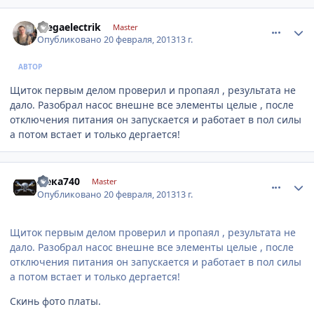
comment_396157
Author stats
megaelectrik
Master
Опубликовано
20 февраля, 2013
13 г.
АВТОР
Щиток первым делом проверил и пропаял , результата не
дало. Разобрал насос внешне все элементы целые , после
отключения питания он запускается и работает в пол силы
а потом встает и только дергается!
comment_396161
Author stats
жека740
Master
Опубликовано
20 февраля, 2013
13 г.
Щиток первым делом проверил и пропаял , результата не
дало. Разобрал насос внешне все элементы целые , после
отключения питания он запускается и работает в пол силы
а потом встает и только дергается!
Скинь фото платы.