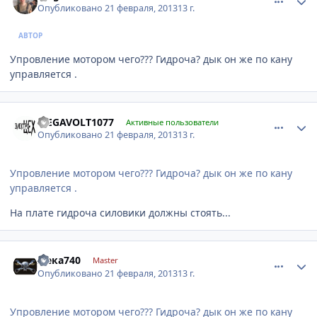
Опубликовано
21 февраля, 2013
13 г.
АВТОР
Упровление мотором чего??? Гидроча? дык он же по кану
управляется .
comment_396802
Author stats
MEGAVOLT1077
Активные пользователи
Опубликовано
21 февраля, 2013
13 г.
Упровление мотором чего??? Гидроча? дык он же по кану
управляется .
На плате гидроча силовики должны стоять...
comment_396829
Author stats
жека740
Master
Опубликовано
21 февраля, 2013
13 г.
Упровление мотором чего??? Гидроча? дык он же по кану