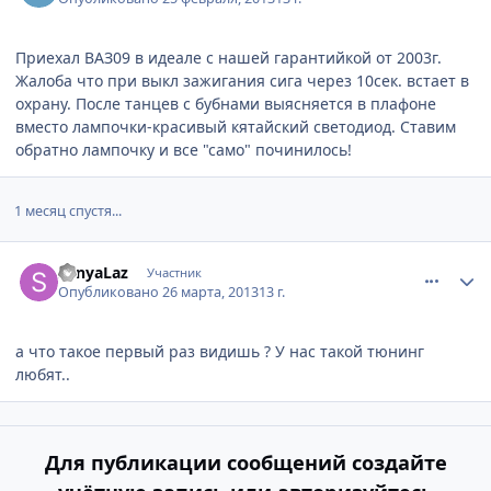
Приехал ВАЗ09 в идеале с нашей гарантийкой от 2003г.
Жалоба что при выкл зажигания сига через 10сек. встает в
охрану. После танцев с бубнами выясняется в плафоне
вместо лампочки-красивый кятайский светодиод. Ставим
обратно лампочку и все "само" починилось!
1 месяц спустя...
comment_411083
Author stats
SanyaLaz
Участник
Опубликовано
26 марта, 2013
13 г.
а что такое первый раз видишь ? У нас такой тюнинг
любят..
Для публикации сообщений создайте