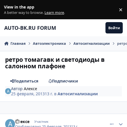
Перейти к содержанию
View in the app
×
Di
A better way to browse.
Learn more
.
AUTO-BK.RU FORUM
Войти
Главная
Автоэлектроника
Автосигнализации
ретр
ретро томагавк и светодиоды в
салонном плафоне
Поделиться
Подписчики
Автор
Алексе
25 февраля, 2013
13 г.
в
Автосигнализации
comment_398723
Author stats
Алексе
Участник
Опубликовано
25 февраля, 2013
13 г.