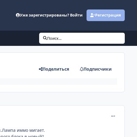
Уже зарегистрированы? Войти
Регистрация
Поиск...
Поделиться
Подписчики
comment_398
я.Лампа иммо мигает.
рого блока в новый?