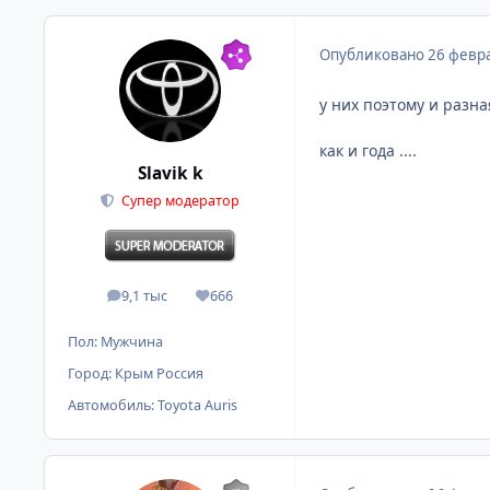
Опубликовано
26 февра
у них поэтому и разна
как и года ....
Slavik k
Супер модератор
9,1 тыс
666
сообщения
Репутация
Пол:
Мужчина
Город:
Крым Россия
Автомобиль:
Toyota Auris