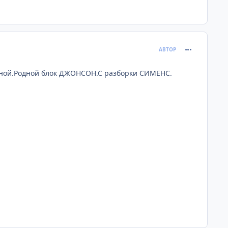
comment_399
АВТОР
ужной.Родной блок ДЖОНСОН.С разборки СИМЕНС.