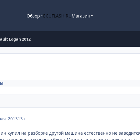
Обзор
ECUFLASH.RU
Магазин
ault Logan 2012
ры
ля, 2013
13 г.
яин купил на разборке другой машина естественно не заводитс
ого сгоревшего и нового блока.Можно ли положить ключи из ста