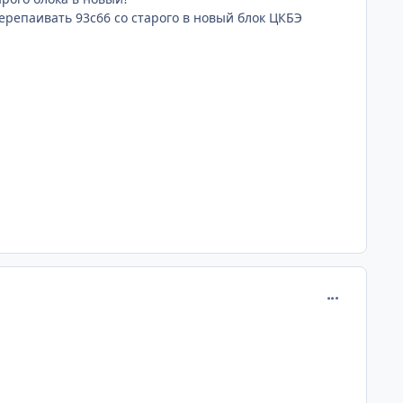
ерепаивать 93с66 со старого в новый блок ЦКБЭ
comment_399