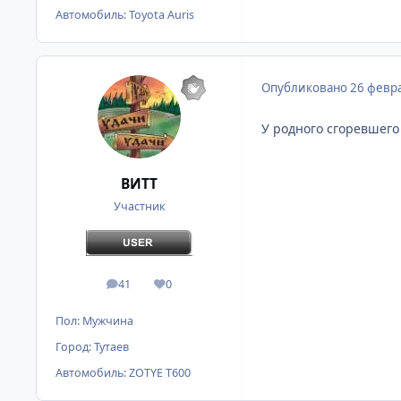
Автомобиль:
Toyota Auris
Опубликовано
26 февра
У родного сгоревшего
ВИТТ
Участник
41
0
сообщения
Репутация
Пол:
Мужчина
Город:
Тутаев
Автомобиль:
ZOTYE T600