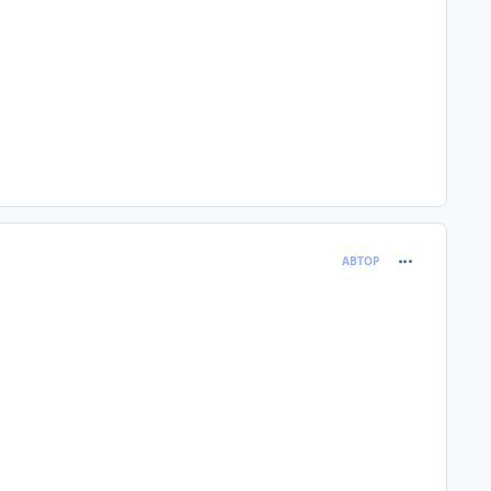
comment_399
АВТОР