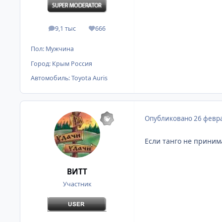
9,1 тыс
666
сообщения
Репутация
Пол:
Мужчина
Город:
Крым Россия
Автомобиль:
Toyota Auris
Опубликовано
26 февра
Если танго не приним
ВИТТ
Участник