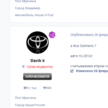
Пол:
Мужчина
Город:
Владимир
Автомобиль:
Nissan X-Trail
Опубликовано
26 февра
а бси Siemens ?
авто то 2012г
Slavik k
считываемая епром со
Супер модератор
Изменено
26 февра
9,1 тыс
666
сообщения
Репутация
Пол:
Мужчина
Город:
Крым Россия