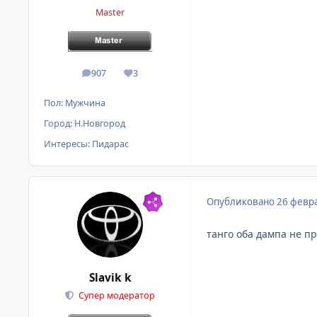
Master
907
3
сообщения
Репутация
Пол:
Мужчина
Город:
Н.Новгород
Интересы:
Пидарас
Опубликовано
26 февра
танго оба дампа не п
Slavik k
Супер модератор