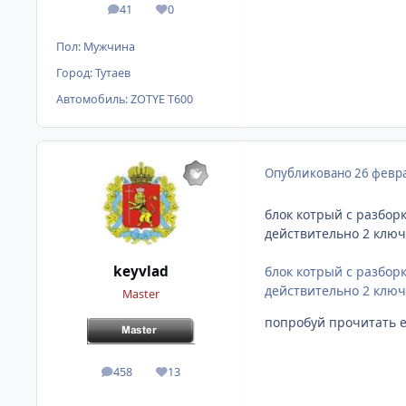
41
0
сообщения
Репутация
Пол:
Мужчина
Город:
Тутаев
Автомобиль:
ZOTYE T600
Опубликовано
26 февра
блок котрый с разбор
действительно 2 ключ
keyvlad
блок котрый с разбор
действительно 2 ключ
Master
попробуй прочитать е
458
13
сообщения
Репутация