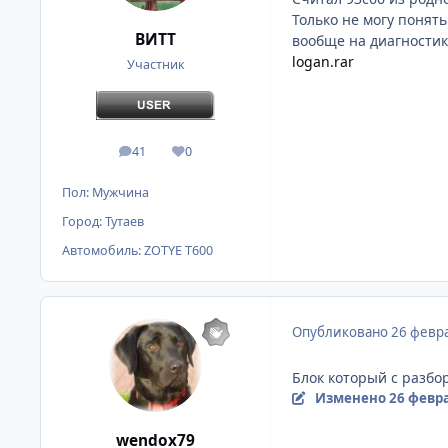
Только не могу понят
ВИТТ
вообще на диагностик
logan.rar
Участник
41
0
сообщения
Репутация
Пол:
Мужчина
Город:
Тутаев
Автомобиль:
ZOTYE T600
Опубликовано
26 февра
Блок который с разбо
Изменено
26 февра
wendox79