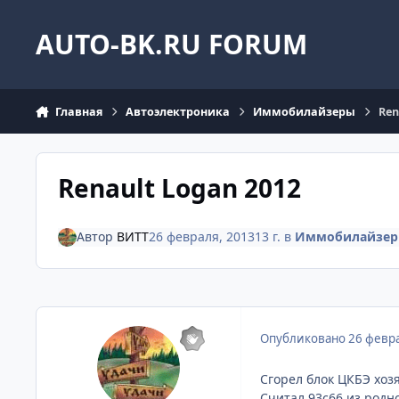
Перейти к содержанию
AUTO-BK.RU FORUM
Главная
Автоэлектроника
Иммобилайзеры
Ren
Renault Logan 2012
Автор
ВИТТ
26 февраля, 2013
13 г.
в
Иммобилайзе
Опубликовано
26 февра
Сгорел блок ЦКБЭ хоз
Считал 93с66 из родн