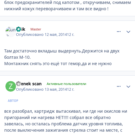
блок предохранителей под капотом , откручиваем, снимаем
нижний кожух переворачиваем и там все видно !
comment_595772
Author stats
unik
Master
Опубликовано
12 мая, 2014
12 г.
Там достаточно вкладыш выдернуть.Держится на двух
болтах М-10.
Монтажник снять это ещё тот гемор,да и не нужно
comment_596351
Author stats
zhenek scan
Активные пользователи
Опубликовано
13 мая, 2014
12 г.
АВТОР
все разобрал, картридж вытаскивал, ни где ни окислов ни
пригораний ни нагрева НЕТ!!!! собрал все обратно
завелась, но осталась проблема датчик уровня топлива,
после выключения зажигания стрелка стоит на месте, с