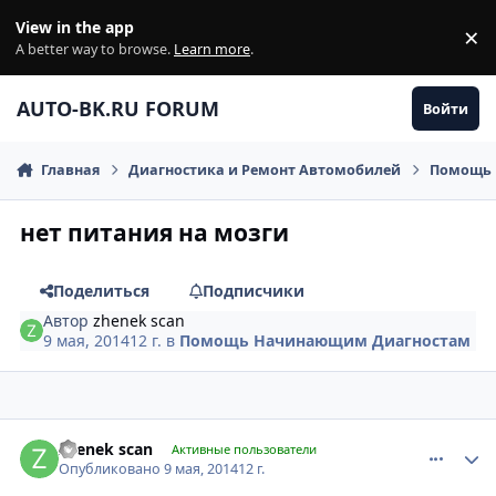
Перейти к содержанию
View in the app
×
Di
A better way to browse.
Learn more
.
AUTO-BK.RU FORUM
Войти
Главная
Диагностика и Ремонт Автомобилей
Помощь 
нет питания на мозги
Поделиться
Подписчики
Автор
zhenek scan
9 мая, 2014
12 г.
в
Помощь Начинающим Диагностам
comment_594448
Author stats
zhenek scan
Активные пользователи
Опубликовано
9 мая, 2014
12 г.