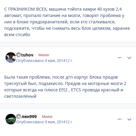
С ПРАЗНИКОМ ВСЕХ, машина тойота камри 40 кузов 2,4
автомат, пропало питание на мозги, говорят проблема у
них в блоке предохранителей, если кто сталкивался,
подскажите, чтобы не снимать весь блок целиком, заранее
всем спсибо
comment_594477
Author stats
avtuhov
Master
Опубликовано
9 мая, 2014
12 г.
Была такая проблема, после дтп корпус блока предов
треснутый был, подзакисло. Предов на моторные мозги 2
которые всегда на плюсе EFI2 , ETCS провода красный и
светлозелёный
comment_594529
Author stats
Колян999
Master
Опубликовано
9 мая, 2014
12 г.