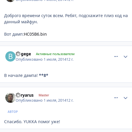
Доброго времени суток всем. Ребят, подскажите плиз код на
данный майфун.
Вот дамп:
HC05B6.bin
comment_619056
Author stats
bogege
Активные пользователи
Опубликовано
1 июля, 2014
12 г.
В начале дампа!
**8*
comment_619059
Author stats
kyryarus
Master
Опубликовано
1 июля, 2014
12 г.
АВТОР
Спасибо. YUKKA помог уже!