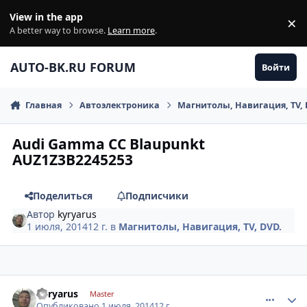
Перейти к содержанию
View in the app
×
Di
A better way to browse.
Learn more
.
AUTO-BK.RU FORUM
Войти
Главная
Автоэлектроника
Магнитолы, Навигация, TV, 
Audi Gamma CC Blaupunkt
AUZ1Z3B2245253
Поделиться
Подписчики
Автор
kyryarus
1 июля, 2014
12 г.
в
Магнитолы, Навигация, TV, DVD.
comment_619037
Author stats
kyryarus
Master
Опубликовано
1 июля, 2014
12 г.