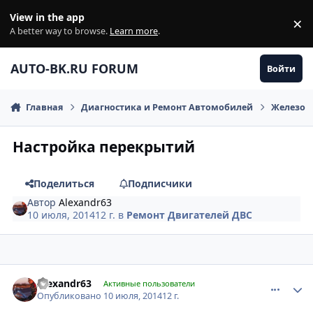
Перейти к содержанию
View in the app
×
Di
A better way to browse.
Learn more
.
AUTO-BK.RU FORUM
Войти
Главная
Диагностика и Ремонт Автомобилей
Железо
Настройка перекрытий
Поделиться
Подписчики
Автор
Alexandr63
10 июля, 2014
12 г.
в
Ремонт Двигателей ДВС
comment_623669
Author stats
Alexandr63
Активные пользователи
Опубликовано
10 июля, 2014
12 г.