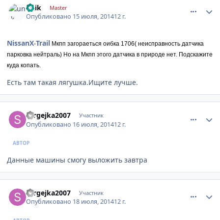
unik
Master
Опубликовано
15 июля, 2014
12 г.
Nissan
X
Trail
-
Мкпп загораеться оибка 1706( неисправность датчика
парковка нейтраль) Но на Мкпп этого датчика в природе нет. Подскажите
куда копать.
Есть там такая лягушка.Ищите лучше.
comment_626539
Author stats
sergejka2007
Участник
Опубликовано
16 июля, 2014
12 г.
АВТОР
Данные машины смогу выложить завтра
comment_627865
Author stats
sergejka2007
Участник
Опубликовано
18 июля, 2014
12 г.