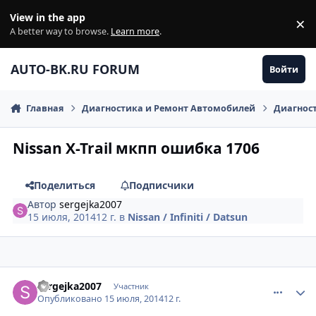
Перейти к содержанию
View in the app
×
Di
A better way to browse.
Learn more
.
AUTO-BK.RU FORUM
Войти
Главная
Диагностика и Ремонт Автомобилей
Диагнос
Nissan X-Trail мкпп ошибка 1706
Поделиться
Подписчики
Автор
sergejka2007
15 июля, 2014
12 г.
в
Nissan / Infiniti / Datsun
comment_626137
Author stats
sergejka2007
Участник
Опубликовано
15 июля, 2014
12 г.