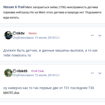
Nissan
X
Trail
-
Мкпп загораеться оибка 1706( неисправность датчика
парковка нейтраль) Но на Мкпп этого датчика в природе нет. Подскажите
куда копать.
comment_626143
Author stats
k0tik0v
Master
Опубликовано
15 июля, 2014
12 г.
Должен быть датчик, и данные машины выложи, а то как
тебе помогать то
comment_626162
Author stats
norilsk05
Profi Club
Опубликовано
15 июля, 2014
12 г.
ну наверно как то так первые две от Т31 последняя Т30
МКПП.doc
comment_626187
Author stats