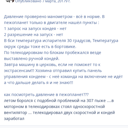
Опубликовано
7 марта, 2017
9 г.
Давление проверено манометром - всё в норме. В
пежопланет только в двигателе нашёл пункты :
1 запрос на запуск кондея - нет
2 разрешение на запуск - нет
В бси температура испарителя 30 градусов, Температура
окруж среды тоже есть в бортовике.
По телекодировкам по блокам пробежался везде
выставлено ручной кондей.
Завтра машину в церковь, если не поможет то к
экстрасенсам!!! Хозяина отправил купить панель
управления кондеем - с неё команда на включение не идёт
а что дальше делать я и не знаю!!!
как посмотреть давление в пежопланет???
летом боролся с подобной проблемой на 307 пыже ....в
моторном в телекодировках стоял односкоростной
вентилятор ... телекодировал двух скоростной и кондей
заработал