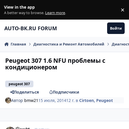
Перейти к содержанию
View in the app
×
Di
A better way to browse.
Learn more
.
AUTO-BK.RU FORUM
Войти
Главная
Диагностика и Ремонт Автомобилей
Диагнос
Peugeot 307 1.6 NFU проблемы с
кондиционером
peugeot 307
Поделиться
Подписчики
Автор
bmw21
15 июля, 2014
12 г.
в
Cirtoen, Peugeot
comment_626227
Author stats