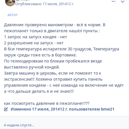
Опубликовано
17 июля, 2014
12 г.
АВТОР
Давление проверено манометром - всё в норме. В
пежопланет только в двигателе нашёл пункты :
1 запрос на запуск кондея - нет
2 разрешение на запуск - нет
В бси температура испарителя 30 градусов, Температура
окруж среды тоже есть в бортовике.
По телекодировкам по блокам пробежался везде
выставлено ручной кондей.
Завтра машину в церковь, если не поможет то к
экстрасенсам!!! Хозяина отправил купить панель
управления кондеем - с неё команда на включение не идёт
а что дальше делать я и не знаю!!!
как посмотреть давление в пежопланет???
Изменено
17 июля, 2014
12 г.
пользователем bmw21
4 недели спустя...