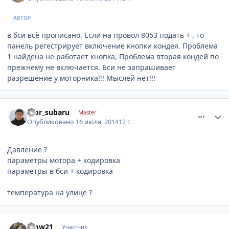
АВТОР
в бси всё прописано. Если на провол 8053 подать + , то
панель регестрирует включение кнопки кондея. Проблема
1 найдена не работает кнопка, Проблема вторая кондей по
прежнему не включается. Бси не запрашивает
разрешение у моторника!!! Мыслей нет!!!
comment_626960
Author stats
Igor_subaru
Master
Опубликовано
16 июля, 2014
12 г.
Давление ?
параметры мотора + кодировка
параметры в бси + кодировка
температура на улице ?
comment_627404
Author stats
bmw21
Участник