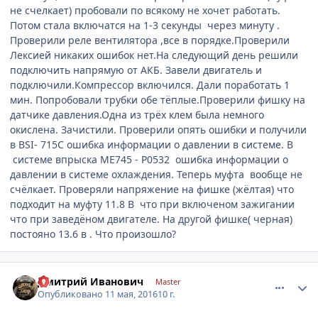
не счелкает) пробовали по всякому не хочет работать.
Потом стала включатся на 1-3 секунды через минуту .
Проверили реле вентилятора ,все в порядке.Проверили
Лексией никаких ошибок нет.На следующий день решили
подключить напрямую от АКБ. Завели двигатель и
подключили.Компрессор включился. Дали поработать 1
мин. Попробовали трубки обе тёплые.Проверили фишку на
датчике давления.Одна из трёх клем была немного
окислена. Зачистили. Проверили опять ошибки и получили
в BSI- 715C ошибка информации о давлении в системе. В
системе впрыска МЕ745 - Р0532 ошибка информации о
давлении в системе охлаждения. Теперь муфта вообще не
счёлкает. Проверяли напряжение на фишке (жёлтая) что
подходит на муфту 11.8 В что при включеном зажигании
что при заведёном двигателе. На другой фишке( черная)
постояно 13.6 в . Что произошло?
comment_937451
Author stats
Дмитрий Иванович
Master
Опубликовано
11 мая, 2016
10 г.