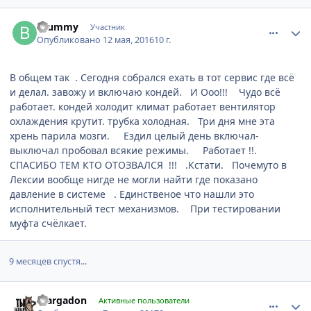
comment_937644
Author stats
brummy
Участник
Опубликовано
12 мая, 2016
10 г.
В общем так . Сегодня собрался ехать в тот сервис где всё
и делал. завожу и включаю кондей. И Ооо!!! Чудо всё
работает. кондей холодит климат работает вентилятор
охлаждения крутит. трубка холодная. Три дня мне эта
хрень парила мозги. Ездил целый день включал-
выключал пробовал всякие режимы. Работает !!.
СПАСИБО ТЕМ КТО ОТОЗВАЛСЯ !!! .Кстати. Почемуто в
Лексии вообще нигде не могли найти где показано
давление в системе . Единственое что нашли это
исполнительный тест механизмов. При тестировании
муфта счёлкает.
9 месяцев спустя...
comment_1034063
Author stats
margadon
Активные пользователи