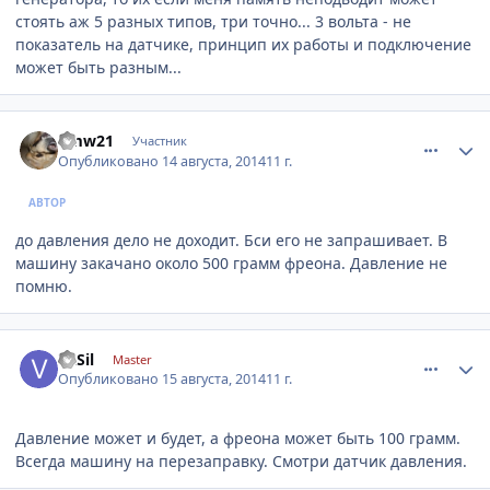
стоять аж 5 разных типов, три точно... 3 вольта - не
показатель на датчике, принцип их работы и подключение
может быть разным...
comment_639766
Author stats
bmw21
Участник
Опубликовано
14 августа, 2014
11 г.
АВТОР
до давления дело не доходит. Бси его не запрашивает. В
машину закачано около 500 грамм фреона. Давление не
помню.
comment_640486
Author stats
VaSil
Master
Опубликовано
15 августа, 2014
11 г.
Давление может и будет, а фреона может быть 100 грамм.
Всегда машину на перезаправку. Смотри датчик давления.