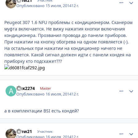
bmw21
Участник
Опубликовано
15 июля, 2014
12 г.
Peugeot 307 1.6 NFU проблемы с кондиционером. Сканером
муфта включается. Не вижу нажатия кнопки включения
кондиционера. Прозванил провода до панели приборов.
При нажатии на кнопку обогрева на одном появляется (-).
На остальных при нажатии на кондиционер ничего не
появляется. Какой сигнал должен идти с панели кондея на
приборку кто подскажет???
comment_626543
Author stats
alex2274
Master
Опубликовано
16 июля, 2014
12 г.
а в комплектации BSI есть кондей?
comment_626822
Author stats
bmw21
Участник
Опубликовано
16 июля, 2014
12 г.