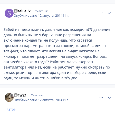
comment_638912
Author stats
SteelFelix
Участник
Опубликовано
12 августа, 2014
11 г.
Забей на пежо планет, давление как померили??? давление
должно быть выше 5 бар! Иначе разрешения на
включение кондея ты не получишь. Что касается
просмотра параметра нажатия кнопки, то мной замечен
тот факт, что планет, что лексия не видят нажатие на
кнопарь, пока нет разрешения на запуск кондея. Вопрос,
автомобиль какого года?? Работает малая скорость
вентилятора или нет, если не работает, нужно смотреть по
схеме, резистор вентилятора один и в сборе с реле, если
один, то меняй и чисти ошибки в эбу двс.
comment_639169
Author stats
bmw21
Участник
Опубликовано
12 августа, 2014
11 г.
АВТОР