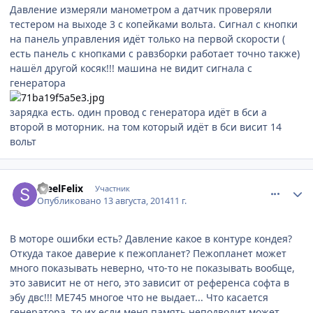
Давление измеряли манометром а датчик проверяли
тестером на выходе 3 с копейками вольта. Сигнал с кнопки
на панель управления идёт только на первой скорости (
есть панель с кнопками с равзборки работает точно также)
нашёл другой косяк!!! машина не видит сигнала с
генератора
зарядка есть. один провод с генератора идёт в бси а
второй в моторник. на том который идёт в бси висит 14
вольт
comment_639622
Author stats
SteelFelix
Участник
Опубликовано
13 августа, 2014
11 г.
В моторе ошибки есть? Давление какое в контуре кондея?
Откуда такое даверие к пежопланет? Пежопланет может
много показывать неверно, что-то не показывать вообще,
это зависит не от него, это зависит от референса софта в
эбу двс!!! ME745 многое что не выдает... Что касается
генератора, то их если меня память неподводит может