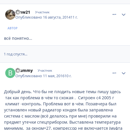
comment_640557
Author stats
bmw21
Участник
Опубликовано
16 августа, 2014
11 г.
АВТОР
всё понятно...
1 год спустя...
comment_937358
Author stats
brummy
Участник
Опубликовано
11 мая, 2016
10 г.
Добрый день. Что бы не плодить новые темы пишу здесь
так как проблема в чём то схожая . Ситроен с4 2005 г
климат -контроль. Проблема вот в чём. Позавчера был
установлен новый радиатор кондея была заправлена
система с маслом (всё делалось при мне) проверили на
предмет утечки спецприбором. Выставлена температура
минимум, за окном+27. компрессор не включается (муфта