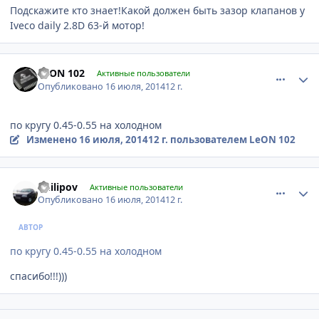
Подскажите кто знает!Какой должен быть зазор клапанов у
Iveco daily 2.8D 63-й мотор!
comment_626536
Author stats
LeON 102
Активные пользователи
Опубликовано
16 июля, 2014
12 г.
по кругу 0.45-0.55 на холодном
Изменено
16 июля, 2014
12 г.
пользователем LeON 102
comment_626769
Author stats
Philipov
Активные пользователи
Опубликовано
16 июля, 2014
12 г.
АВТОР
по кругу 0.45-0.55 на холодном
спасибо!!!)))