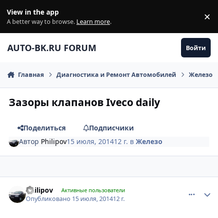
Перейти к содержанию
View in the app
×
Di
A better way to browse.
Learn more
.
AUTO-BK.RU FORUM
Войти
Главная
Диагностика и Ремонт Автомобилей
Железо
Зазоры клапанов Iveco daily
Поделиться
Подписчики
Автор
Philipov
15 июля, 2014
12 г.
в
Железо
comment_626346
Author stats
Philipov
Активные пользователи
Опубликовано
15 июля, 2014
12 г.