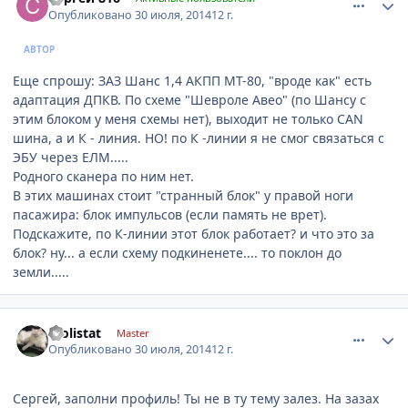
Опубликовано
30 июля, 2014
12 г.
АВТОР
Еще спрошу: ЗАЗ Шанс 1,4 АКПП МТ-80, "вроде как" есть
адаптация ДПКВ. По схеме "Шевроле Авео" (по Шансу с
этим блоком у меня схемы нет), выходит не только CAN
шина, а и К - линия. НО! по К -линии я не смог связаться с
ЭБУ через ЕЛМ.....
Родного сканера по ним нет.
В этих машинах стоит "странный блок" у правой ноги
пасажира: блок импульсов (если память не врет).
Подскажите, по К-линии этот блок работает? и что это за
блок? ну... а если схему подкиненете.... то поклон до
земли.....
comment_633282
Author stats
molistat
Master
Опубликовано
30 июля, 2014
12 г.
Сергей, заполни профиль! Ты не в ту тему залез. На зазах