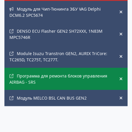
Модуль для Чип-Тюнинга ЭБУ VAG Delphi
Hide
DCM6.2 SPC5674
DENSO ECU Flasher GEN2 SH72XXX, 1N83M
Hide
MPC5746R
Module Isuzu Transtron GEN2, AURIX TriCore:
Hide
TC265D, TC275T, TC277T.
Программа для ремонта блоков управления
Hide
AIRBAG - SRS
Модуль MELCO BSL CAN BUS GEN2
Hide