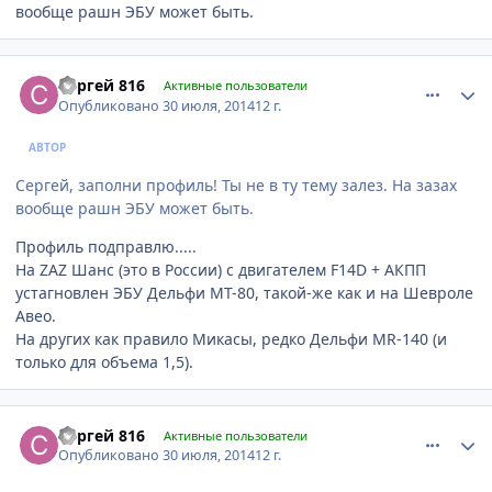
вообще рашн ЭБУ может быть.
comment_633287
Author stats
Сергей 816
Активные пользователи
Опубликовано
30 июля, 2014
12 г.
АВТОР
Сергей, заполни профиль! Ты не в ту тему залез. На зазах
вообще рашн ЭБУ может быть.
Профиль подправлю.....
На ZAZ Шанс (это в России) с двигателем F14D + АКПП
устагновлен ЭБУ Дельфи МТ-80, такой-же как и на Шевроле
Авео.
На других как правило Микасы, редко Дельфи MR-140 (и
только для объема 1,5).
comment_633298
Author stats
Сергей 816
Активные пользователи
Опубликовано
30 июля, 2014
12 г.