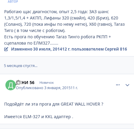
АВТОР
Работаю щас диагностом, опыт 2,5 года: ЗАЗ шанс
1,3/1,5/1,4 + АКПП, Лифаны 320 (смайл), 420 (Бриз), 620
(Солано), 720 (пока инфы по нему нетю), Х60 (гавно), Тагаз
Тиго ( в том числе с роботом).
Есть прога по обучению Тагаз Тинго робота РКПП +
сцепалова по ЕЛМ327.......
Изменено
30 июля, 2014
12 г.
пользователем Сергей 816
5 месяцев спустя...
comment_709640
Author stats
ДЕНИ 56
Новичок
Опубликовано
3 января, 2015
11 г.
Подойдёт ли эта прога для GREAT WALL HOVER ?
Имеется ELM-327 и KKL адаптер .
comment_709720
Author stats