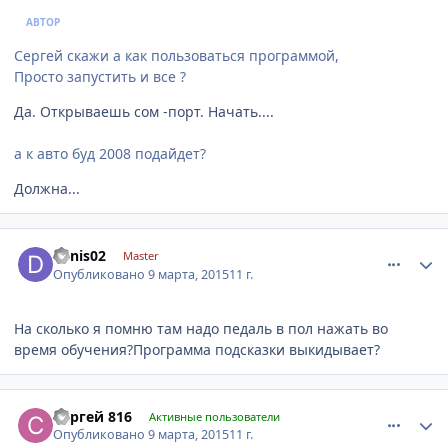
АВТОР
Сергей скажи а как пользоваться программой,
Просто запустить и все ?
Да. Открываешь сом -порт. Начать....
а к авто буд 2008 подайдет?
Должна...
comment_754136
Author stats
denis02
Master
Опубликовано
9 марта, 2015
11 г.
На сколько я помню там надо педаль в пол нажать во
время обучения?Программа подсказки выкидывает?
comment_754149
Author stats
Сергей 816
Активные пользователи
Опубликовано
9 марта, 2015
11 г.