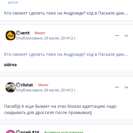
АВТОР
Кто сможет сделать тоже на Андроиде? код в Паскале дам....
comment_633020
Author stats
albertt
Master
Опубликовано
29 июля, 2014
12 г.
Кто сможет сделать тоже на Андроиде? код в Паскале дам....
sidrva
comment_633031
Author stats
molistat
Master
Опубликовано
29 июля, 2014
12 г.
Пасиб))) А еще бывает на этих блоках адаптацию надо
скидывать для дросселя после промывки))
comment_633273
Author stats
Сергей 816
Активные пользователи