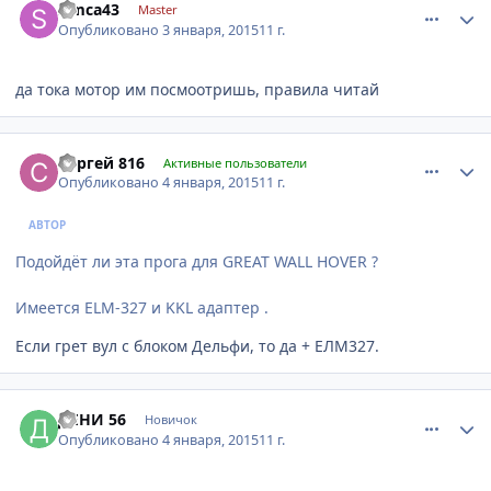
simca43
Master
Опубликовано
3 января, 2015
11 г.
да тока мотор им посмоотришь, правила читай
comment_709887
Author stats
Сергей 816
Активные пользователи
Опубликовано
4 января, 2015
11 г.
АВТОР
Подойдёт ли эта прога для GREAT WALL HOVER ?
Имеется ELM-327 и KKL адаптер .
Если грет вул с блоком Дельфи, то да + ЕЛМ327.
comment_710021
Author stats
ДЕНИ 56
Новичок
Опубликовано
4 января, 2015
11 г.