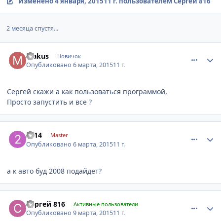
Изменено
4 января, 2015
11 г.
пользователем Сергей 816
2 месяца спустя...
comment_752621
Author stats
Makus
Новичок
Опубликовано
6 марта, 2015
11 г.
Сергей скажи а как пользоваться программой,
Просто запустить и все ?
comment_752708
Author stats
2114
Master
Опубликовано
6 марта, 2015
11 г.
а к авто буд 2008 подайдет?
comment_754086
Author stats
Сергей 816
Активные пользователи
Опубликовано
9 марта, 2015
11 г.