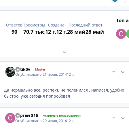
Топ 
Ответов
Просмотры
Создана
Последний ответ
90
70,7 тыс
12 г.
12 г.
28 май
28 май
Expand topic overview
comment_629140
Author stats
k0tik0v
Master
Опубликовано
21 июля, 2014
12 г.
Да нормально все, респект, не поленился , написал, удобно
быстро, уже сегодня попробовал
comment_632784
Author stats
Сергей 816
Активные пользователи
Опубликовано
29 июля, 2014
12 г.