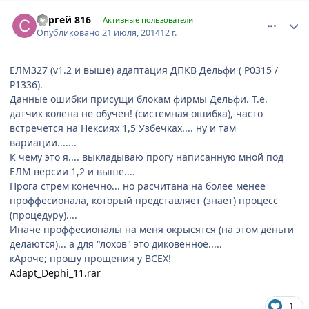
comment_629095
Author stats
Сергей 816
Активные пользователи
Опубликовано
21 июля, 2014
12 г.
ЕЛМ327 (v1.2 и выше) адаптация ДПКВ Дельфи ( P0315 /
P1336).
Данные ошибки присущи блокам фирмы Дельфи. Т.е.
датчик колена не обучен! (системная ошибка), часто
встречется на Нексиях 1,5 Узбечках.... ну и там
вариации.......
К чему это я.... выкладываю прогу написанную мной под
ЕЛМ версии 1,2 и выше....
Прога стрем конечно... но расчитана на более менее
проффесионала, который представляет (знает) процесс
(процедуру)....
Иначе проффесионалы на меня окрысятся (на этом деньги
делаются)... а для "лохов" это диковенное.....
кАроче; прошу прощения у ВСЕХ!
Adapt_Dephi_11.rar
1