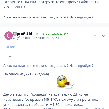
Огромное СПАСИБО автору за такую прогу ! Работает на
УРА ! СУПЕР !
А как на планшете можно так делать ? На андройде ?
comment_710105
Author stats
Сергей 816
Активные пользователи
Опубликовано
4 января, 2015
11 г.
АВТОР
........
А как на планшете можно так делать ? На андройде ?
Пытаюсь изучить Андроид.....
Дело в том что, "команда" на адаптацию ДПКВ не
изменилась (со времен MR-140), поэтому эта прога пока
универсальна, пробовал и МТ-80.. прокатило...