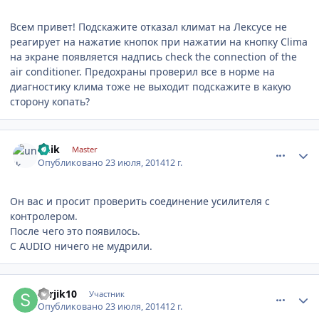
Всем привет! Подскажите отказал климат на Лексусе не
реагирует на нажатие кнопок при нажатии на кнопку Clima
на экране появляется надпись check the connection of the
air conditioner. Предохраны проверил все в норме на
диагностику клима тоже не выходит подскажите в какую
сторону копать?
comment_630092
Author stats
unik
Master
Опубликовано
23 июля, 2014
12 г.
Он вас и просит проверить соединение усилителя с
контролером.
После чего это появилось.
С AUDIO ничего не мудрили.
comment_630102
Author stats
Serjik10
Участник
Опубликовано
23 июля, 2014
12 г.