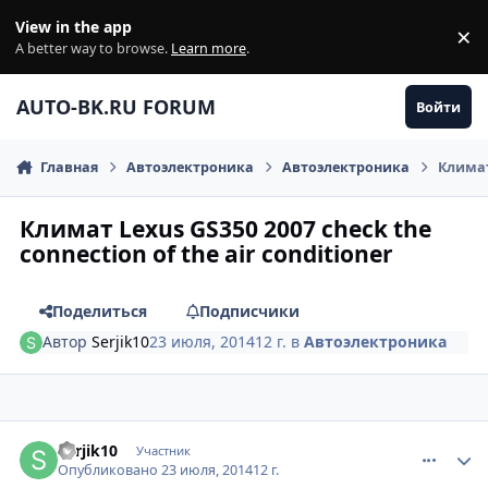
Перейти к содержанию
View in the app
×
Di
A better way to browse.
Learn more
.
AUTO-BK.RU FORUM
Войти
Главная
Автоэлектроника
Автоэлектроника
Климат 
Климат Lexus GS350 2007 check the
connection of the air conditioner
Поделиться
Подписчики
Автор
Serjik10
23 июля, 2014
12 г.
в
Автоэлектроника
comment_630019
Author stats
Serjik10
Участник
Опубликовано
23 июля, 2014
12 г.