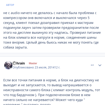
АВТОР
не с audio ничего не делалось с начало была проблема с
компрессором онв включался и выключался через 5
секунд, клиент поехал дозаправил приехал к мастерам
подкинули лаунч затем проверили предохранители после
этого на дисплее выкинуло эту надпись. Проверил питание
на блок климата все напруги в норме, соединения шины
тоже внорме. Целый день бьюсь никак не могу понять где
собака зарыта.
comment_630126
Author stats
Bahrain
Master
Опубликовано
23 июля, 2014
12 г.
Если все точки питания в норме, а блок на диагностику не
выходит и не запускается, то вывод напрашивается о
неисправности самого блока ( климат контроль модуль, тот
что под бардочком ). При подключенном блоке в нем
ничего сильно не нагревается? Может чего куда "
напрямую " пытались подать.