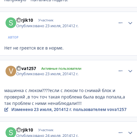
comment_630129
Author stats
Serjik10
Участник
Опубликовано
23 июля, 2014
12 г.
АВТОР
Нет не греется все в норме.
comment_630201
Author stats
vova1257
Активные пользователи
Опубликовано
23 июля, 2014
12 г.
машинка с люком????если с люком то снимай блок и
проверяй ,в точ точ такая проблема была вода попала,а
так проблем с ними ненаблюдали!!!!
Изменено
23 июля, 2014
12 г.
пользователем vova1257
comment_630396
Author stats
Serjik10
Участник
Опубликовано
24 июля, 2014
12 г.