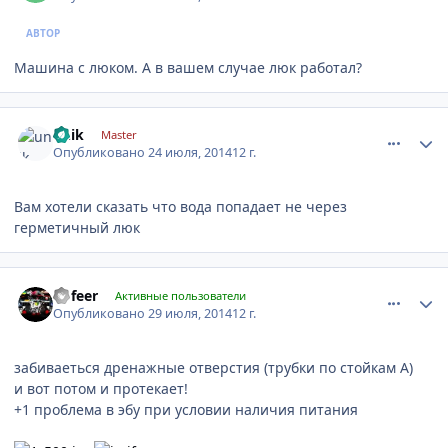
АВТОР
Машина с люком. А в вашем случае люк работал?
comment_630667
Author stats
unik
Master
Опубликовано
24 июля, 2014
12 г.
Вам хотели сказать что вода попадает не через
герметичный люк
comment_632712
Author stats
nofeer
Активные пользователи
Опубликовано
29 июля, 2014
12 г.
забиваеться дренажные отверстия (трубки по стойкам А)
и вот потом и протекает!
+1 проблема в эбу при условии наличия питания