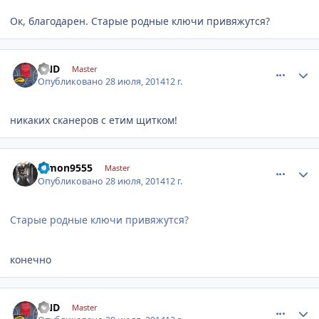
Ок, благодарен. Старые родные ключи привяжутся?
comment_632645
Author stats
DND
Master
Опубликовано
28 июля, 2014
12 г.
никаких сканеров с етим щитком!
comment_632646
Author stats
dimon9555
Master
Опубликовано
28 июля, 2014
12 г.
Старые родные ключи привяжутся?
конечно
comment_632648
Author stats
DND
Master