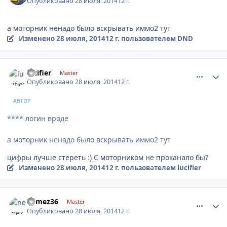
Опубликовано
28 июля, 2014
12 г.
а моторник ненадо было вскрывать иммо2 тут
Изменено
28 июля, 2014
12 г.
пользователем DND
comment_632649
Author stats
lucifier
Master
Опубликовано
28 июля, 2014
12 г.
АВТОР
**** логин вроде
а моторник ненадо было вскрывать иммо2 тут
цифры лучше стереть :) С моторником не проканало бы?
Изменено
28 июля, 2014
12 г.
пользователем lucifier
comment_632650
Author stats
nemez36
Master
Опубликовано
28 июля, 2014
12 г.