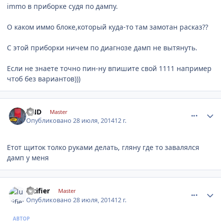
immo в приборке судя по дампу.
О каком иммо блоке,который куда-то там замотан расказ??
С этой приборки ничем по диагнозе дамп не вытянуть.
Если не знаете точно пин-ну впишите свой 1111 например
чтоб без вариантов)))
comment_632642
Author stats
DND
Master
Опубликовано
28 июля, 2014
12 г.
Етот щиток толко руками делать, гляну где то завалялся
дамп у меня
comment_632644
Author stats
lucifier
Master
Опубликовано
28 июля, 2014
12 г.
АВТОР