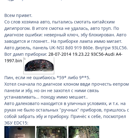
Всем привет.
Со слов хозяина авто, пытались смотать китайским
дигипрогом. В итоге смотка не удалась, авто труп. По
диагнозе ошибки: неверный ключ, эбу блокирован. Авто
заводится и глохнет.. На приборке лампа иммо мигает.
Авто дизель, панель UK-NSI 8d0 919 860e. Внутри 93LC56.
Вот дамп приборки:
28-07-2014 19.23.22 93C56-Audi A4-
1997.bin
Пин, если не ошибаюсь *59* либо 9**5.
Хотел сначала по диагнозе клоном ввди прочесть еепром
панели и эбу, но он не захотел с ними связь
устанавливать... походу иммо мешает..
Авто далековато находится в уличных условиях, и т.к. на
руках не было остальных "ручных" приборов, пришлось с
собой забрать эбу и приборку. Принёс к себе, посмотрел
ЭБУ EDC15: