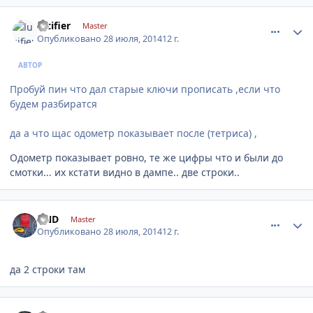
comment_632656
Author stats
lucifier
Master
Опубликовано
28 июля, 2014
12 г.
АВТОР
Пробуй пин что дал старые ключи прописать ,если что
будем разбиратся
да а что щас одометр показывает после (тетриса) ,
Одометр показывает ровно, те же цифры что и были до
смотки... их кстати видно в дампе.. две строки..
comment_632660
Author stats
DND
Master
Опубликовано
28 июля, 2014
12 г.
да 2 строки там
comment_632833
Author stats