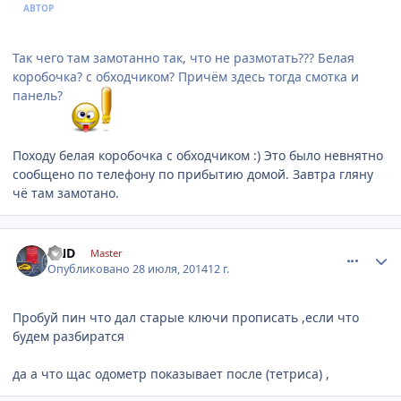
АВТОР
Так чего там замотанно так, что не размотать??? Белая
коробочка? с обходчиком? Причём здесь тогда смотка и
панель?
Походу белая коробочка с обходчиком :) Это было невнятно
сообщено по телефону по прибытию домой. Завтра гляну
чё там замотано.
comment_632654
Author stats
DND
Master
Опубликовано
28 июля, 2014
12 г.
Пробуй пин что дал старые ключи прописать ,если что
будем разбиратся
да а что щас одометр показывает после (тетриса) ,