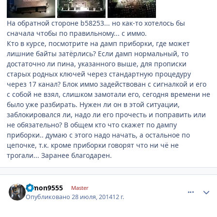
На обратной стороне b58253... но как-то хотелось бы
сначала чтобы по правильному... с иммо.
Кто в курсе, посмотрите на дамп приборки, где может
лишние байты затёрлись? Если дамп нормальный, то
достаточно ли пина, указанного выше, для прописки
старых родных ключей через стандартную процедуру
через 17 канал? Блок иммо задействован с сигналкой и его
с собой не взял, слишком замотали его, сегодня времени не
было уже разбирать. Нужен ли он в этой ситуации,
заблокировался ли, надо ли его прочесть и поправить или
не обязательно? В общем кто что скажет по дампу
приборки.. думаю с этого надо начать, а остальное по
цепочке, т.к. кроме приборки говорят что ни чё не
трогали... Заранее благодарен.
comment_632641
Author stats
dimon9555
Master
Опубликовано
28 июля, 2014
12 г.