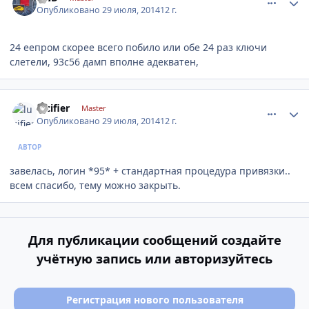
Опубликовано
29 июля, 2014
12 г.
24 еепром скорее всего побило или обе 24 раз ключи
слетели, 93с56 дамп вполне адекватен,
comment_632961
Author stats
lucifier
Master
Опубликовано
29 июля, 2014
12 г.
АВТОР
завелась, логин *95* + стандартная процедура привязки..
всем спасибо, тему можно закрыть.
Для публикации сообщений создайте
учётную запись или авторизуйтесь
Регистрация нового пользователя