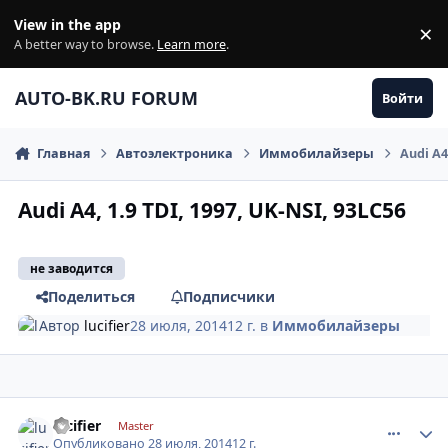
Перейти к содержанию
View in the app
×
Di
A better way to browse.
Learn more
.
AUTO-BK.RU FORUM
Войти
Главная
Автоэлектроника
Иммобилайзеры
Audi A4
Audi A4, 1.9 TDI, 1997, UK-NSI, 93LC56
не заводится
Поделиться
Подписчики
Автор
lucifier
28 июля, 2014
12 г.
в
Иммобилайзеры
comment_632639
Author stats
lucifier
Master
Опубликовано
28 июля, 2014
12 г.