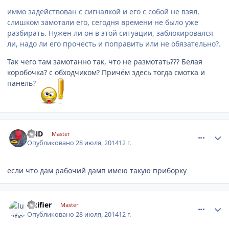
иммо задействован с сигналкой и его с собой не взял,
слишком замотали его, сегодня времени не было уже
разбирать. Нужен ли он в этой ситуации, заблокировался
ли, надо ли его прочесть и поправить или не обязательно?.
Так чего там замотанно так, что не размотать??? Белая
коробочка? с обходчиком? Причём здесь тогда смотка и
панель?
comment_632651
Author stats
DND
Master
Опубликовано
28 июля, 2014
12 г.
если что дам рабочий дамп имею такую приборку
comment_632653
Author stats
lucifier
Master
Опубликовано
28 июля, 2014
12 г.