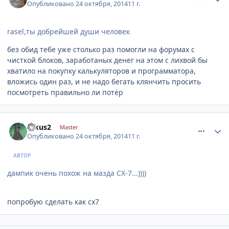
Опубликовано
24 октября, 2014
11 г.
rasel,ты добрейшей души человек
без обид тебе уже столько раз помогли на форумах с
чисткой блоков, заработаных денег на этом с лихвой бы
хватило на покупку калькуляторов и программатора,
вложись один раз, и не надо бегать клянчить просить
посмотреть правильно ли потёр
comment_671822
Author stats
fokus2
Master
Опубликовано
24 октября, 2014
11 г.
АВТОР
дампик очень похож на мазда CX-7...))))
попробую сделать как cx7