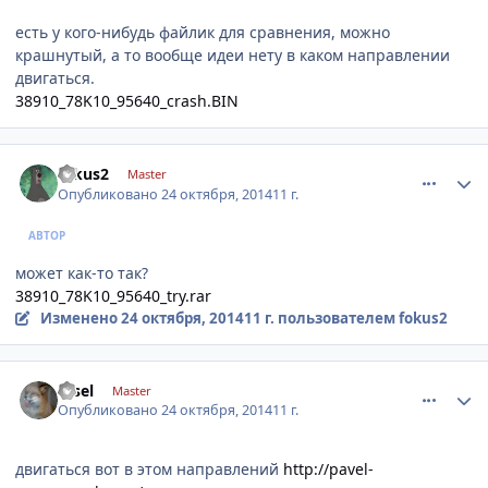
есть у кого-нибудь файлик для сравнения, можно
крашнутый, а то вообще идеи нету в каком направлении
двигаться.
38910_78K10_95640_crash.BIN
comment_671621
Author stats
fokus2
Master
Опубликовано
24 октября, 2014
11 г.
АВТОР
может как-то так?
38910_78K10_95640_try.rar
Изменено
24 октября, 2014
11 г.
пользователем fokus2
comment_671648
Author stats
rasel
Master
Опубликовано
24 октября, 2014
11 г.
двигаться вот в этом направлений
http://pavel-