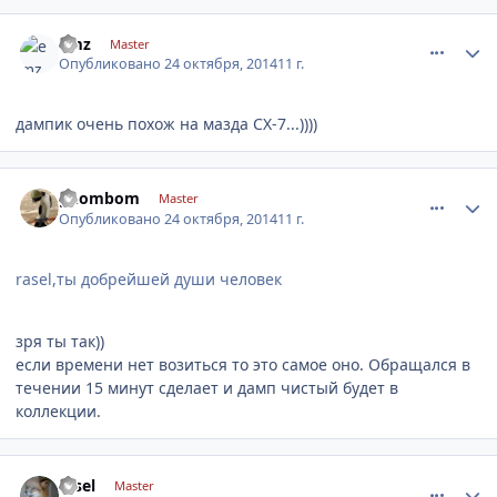
comment_671666
Author stats
emz
Master
Опубликовано
24 октября, 2014
11 г.
дампик очень похож на мазда CX-7...))))
comment_671672
Author stats
gnombom
Master
Опубликовано
24 октября, 2014
11 г.
rasel,ты добрейшей души человек
зря ты так))
если времени нет возиться то это самое оно. Обращался в
течении 15 минут сделает и дамп чистый будет в
коллекции.
comment_671685
Author stats
rasel
Master