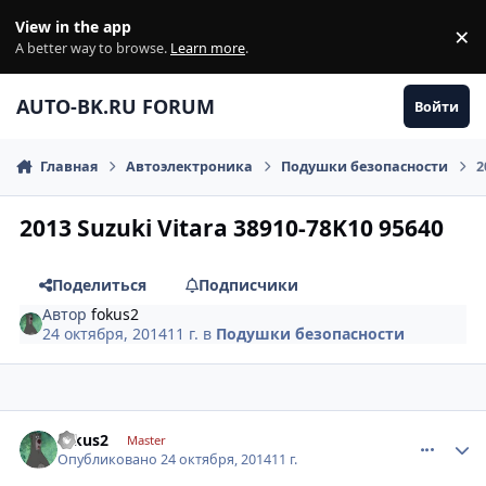
Перейти к содержанию
View in the app
×
Di
A better way to browse.
Learn more
.
AUTO-BK.RU FORUM
Войти
Главная
Автоэлектроника
Подушки безопасности
2
2013 Suzuki Vitara 38910-78K10 95640
Поделиться
Подписчики
Автор
fokus2
24 октября, 2014
11 г.
в
Подушки безопасности
comment_671617
Author stats
fokus2
Master
Опубликовано
24 октября, 2014
11 г.