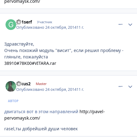
pervomaysk.com/
comment_671651
Author stats
ge1serf
Участник
Опубликовано
24 октября, 2014
11 г.
Здравствуйте,
Очень похожий модуль "висит", если решил проблему -
гляньте, пожалуйста
38910#78K00#VITARA.rar
comment_671652
Author stats
fokus2
Master
Опубликовано
24 октября, 2014
11 г.
АВТОР
двигаться вот в этом направлений
http://pavel-
pervomaysk.com/
rasel,ты добрейшей души человек