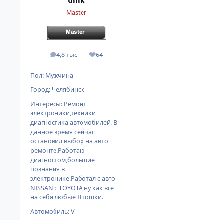
unik
Master
4,8 тыс
64
сообщения
Репутация
Пол:
Мужчина
Город:
Челябинск
Интересы:
Ремонт
электроники,техники
диагностика автомобилей. В
данное время сейчас
остановил выбор на авто
ремонте.Работаю
диагностом,большие
познания в
электронике.Работал с авто
NISSAN с TOYOTA,ну как все
на себя любые Япошки.
Автомобиль:
V