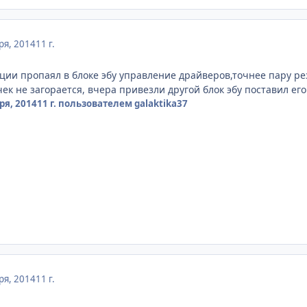
ря, 2014
11 г.
ции пропаял в блоке эбу управление драйверов,точнее пару ре
ек не загорается, вчера привезли другой блок эбу поставил ег
ря, 2014
11 г.
пользователем galaktika37
ря, 2014
11 г.