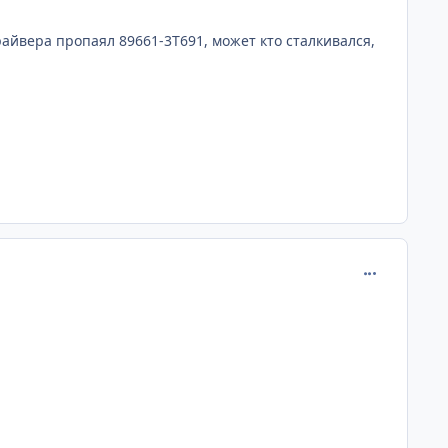
айвера пропаял 89661-3Т691, может кто сталкивался,
comment_673