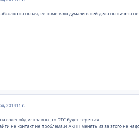
а абсолютно новая, ее поменяли думали в ней дело но ничего не
ря, 2014
11 г.
 и соленойд исправны ,то DTC будет тереться.
йти не контакт не проблема.И АКПП менять из за этого не надо