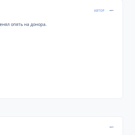
comment_675
АВТОР
енял опять на донора.
comment_779