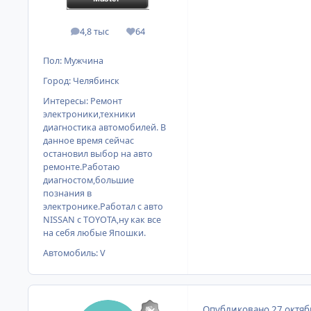
4,8 тыс
64
сообщения
Репутация
Пол:
Мужчина
Город:
Челябинск
Интересы:
Ремонт
электроники,техники
диагностика автомобилей. В
данное время сейчас
остановил выбор на авто
ремонте.Работаю
диагностом,большие
познания в
электронике.Работал с авто
NISSAN с TOYOTA,ну как все
на себя любые Япошки.
Автомобиль:
V
Опубликовано
27 октяб