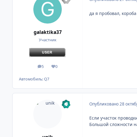
да я пробовал, короб
galaktika37
Участник
5
0
сообщения
Репутация
Автомобиль:
Q7
Опубликовано
28 октяб
Если участок проводки
Большой сложности на