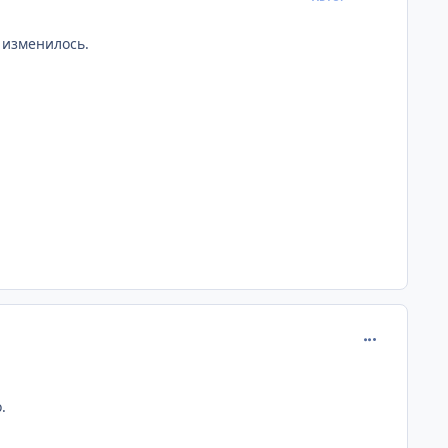
 изменилось.
comment_673
.