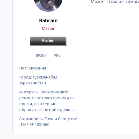
Может стоило с самог
Bahrain
Master
397
2
сообщения
Репутация
Пол:
Мужчина
Город:
Туркменабад
Туркменистан
Интересы:
Японские авто,
ремонт авто электроники не
профи, но в сервис
обращаться не приходилось
Автомобиль:
Toyota Camry xse
, DAF XF 105/460