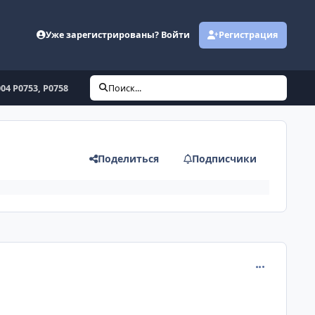
Уже зарегистрированы? Войти
Регистрация
04 P0753, P0758
Поиск...
Поделиться
Подписчики
comment_673