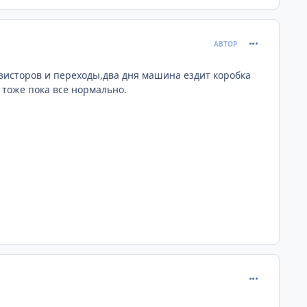
comment_674
АВТОР
зисторов и переходы,два дня машина ездит коробка
о тоже пока все нормально.
comment_674