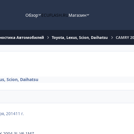
Обзор
ECUFLASH.RU
Магазин
ностика Автомобилей
Toyota, Lexus, Scion, Daihatsu
CAMRY 20
us, Scion, Daihatsu
ря, 2014
11 г.
 2004 3L V6 1MZ