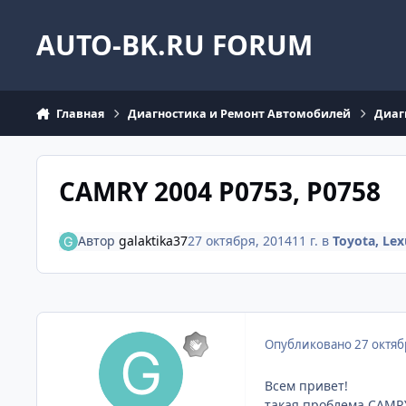
Перейти к содержанию
AUTO-BK.RU FORUM
Главная
Диагностика и Ремонт Автомобилей
Диаг
CAMRY 2004 P0753, P0758
Автор
galaktika37
27 октября, 2014
11 г.
в
Toyota, Lex
Опубликовано
27 октяб
Всем привет!
такая проблема CAMRY