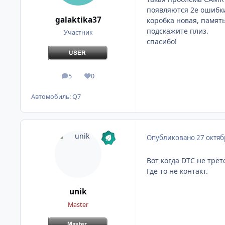
появляются 2е ошибки
galaktika37
коробка новая, памят
подскажите плиз.
Участник
спасибо!
5
0
сообщения
Репутация
Автомобиль:
Q7
Опубликовано
27 октяб
Вот когда DTC не трё
Где то не контакт.
unik
Master