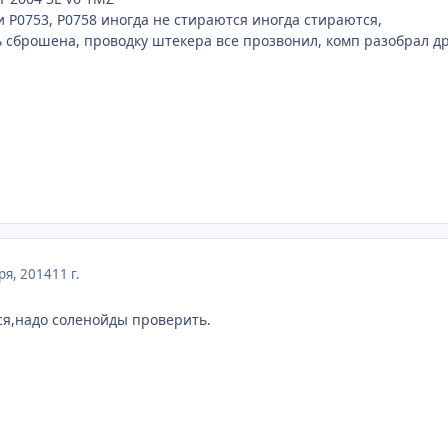
 P0753, P0758 иногда не стираются иногда стираются,
ь сброшена, проводку штекера все прозвонил, комп разобрал др
ря, 2014
11 г.
тся,надо соленойды проверить.