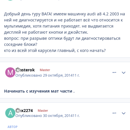
Добрый день гуру ВАГА! имеем машинку audi a8 4.2 2003 на
ней не диагностируется и не работает всё что относится к
мультимедия, хотя питания приходят. не выдвигается
дисплей не работают кнопки и джойстик.
вопрос: при разрыве оптики будут ли диагностироваться
соседние блоки?
кто из всей этой карусели главный, с кого начать?
comment_674292
Author stats
masterok
Master
Опубликовано
29 октября, 2014
11 г.
Начинать с изучения мат части .
comment_674447
Author stats
alex2274
Master
Опубликовано
30 октября, 2014
11 г.
АВТОР