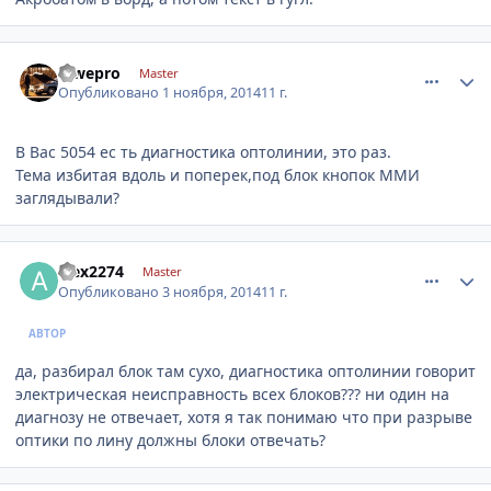
comment_675692
Author stats
lowepro
Master
Опубликовано
1 ноября, 2014
11 г.
В Вас 5054 ес ть диагностика оптолинии, это раз.
Тема избитая вдоль и поперек,под блок кнопок ММИ
заглядывали?
comment_676543
Author stats
alex2274
Master
Опубликовано
3 ноября, 2014
11 г.
АВТОР
да, разбирал блок там сухо, диагностика оптолинии говорит
электрическая неисправность всех блоков??? ни один на
диагнозу не отвечает, хотя я так понимаю что при разрыве
оптики по лину должны блоки отвечать?