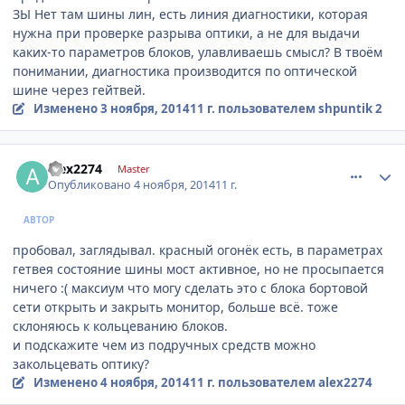
ЗЫ Нет там шины лин, есть линия диагностики, которая
нужна при проверке разрыва оптики, а не для выдачи
каких-то параметров блоков, улавливаешь смысл? В твоём
понимании, диагностика производится по оптической
шине через гейтвей.
Изменено
3 ноября, 2014
11 г.
пользователем shpuntik 2
comment_677051
Author stats
alex2274
Master
Опубликовано
4 ноября, 2014
11 г.
АВТОР
пробовал, заглядывал. красный огонёк есть, в параметрах
гетвея состояние шины мост активное, но не просыпается
ничего :( максиум что могу сделать это с блока бортовой
сети открыть и закрыть монитор, больше всё. тоже
склоняюсь к кольцеванию блоков.
и подскажите чем из подручных средств можно
закольцевать оптику?
Изменено
4 ноября, 2014
11 г.
пользователем alex2274