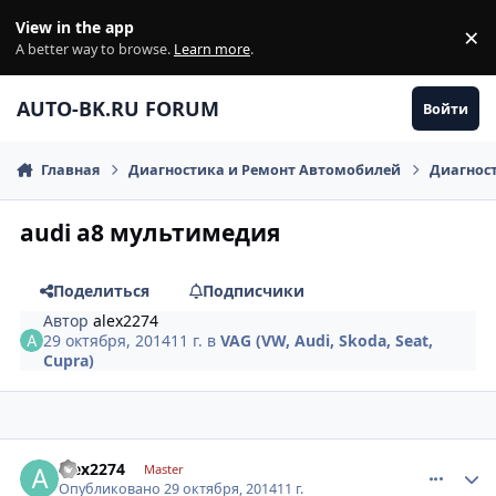
Перейти к содержанию
View in the app
×
Di
A better way to browse.
Learn more
.
AUTO-BK.RU FORUM
Войти
Главная
Диагностика и Ремонт Автомобилей
Диагнос
audi a8 мультимедия
Поделиться
Подписчики
Автор
alex2274
29 октября, 2014
11 г.
в
VAG (VW, Audi, Skoda, Seat,
Cupra)
comment_673926
Author stats
alex2274
Master
Опубликовано
29 октября, 2014
11 г.