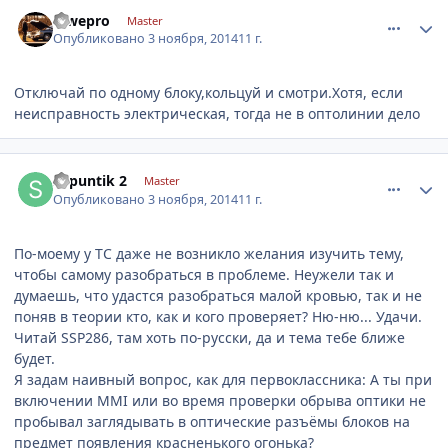
comment_676692
Author stats
lowepro
Master
Опубликовано
3 ноября, 2014
11 г.
Отключай по одному блоку,кольцуй и смотри.Хотя, если
неисправность электрическая, тогда не в оптолинии дело
comment_676916
Author stats
shpuntik 2
Master
Опубликовано
3 ноября, 2014
11 г.
По-моему у ТС даже не возникло желания изучить тему,
чтобы самому разобраться в проблеме. Неужели так и
думаешь, что удастся разобраться малой кровью, так и не
поняв в теории кто, как и кого проверяет? Ню-ню... Удачи.
Читай SSP286, там хоть по-русски, да и тема тебе ближе
будет.
Я задам наивный вопрос, как для первоклассника: А ты при
включении MMI или во время проверки обрыва оптики не
пробывал заглядывать в оптические разъёмы блоков на
предмет появления красненького огонька?