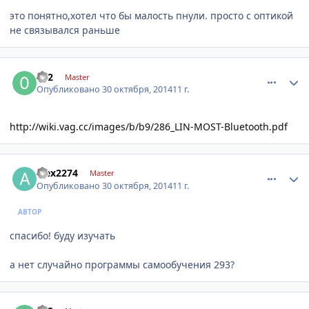
это понятно,хотел что бы малость пнули. просто с оптикой
не связывался раньше
comment_674453
Author stats
052
Master
Опубликовано
30 октября, 2014
11 г.
http://wiki.vag.cc/images/b/b9/286_LIN-MOST-Bluetooth.pdf
comment_674507
Author stats
alex2274
Master
Опубликовано
30 октября, 2014
11 г.
АВТОР
спасибо! буду изучать
а нет случайно программы самообучения 293?
comment_674522
Author stats