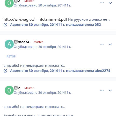
052
Master
Опубликовано
30 октября, 2014
11 г.
http://wiki.vag.cc/i...nfotainment.pdf
На рууском ,только нет.
Изменено
30 октября, 2014
11 г.
пользователем 052
comment_674526
Author stats
alex2274
Master
Опубликовано
30 октября, 2014
11 г.
АВТОР
спасибо! на немецком тяжковато..
Изменено
30 октября, 2014
11 г.
пользователем alex2274
comment_674534
Author stats
052
Master
Опубликовано
30 октября, 2014
11 г.
спасибо! на немецком тяжковато..
Акробатом в ворд, а потом текст в гугл.