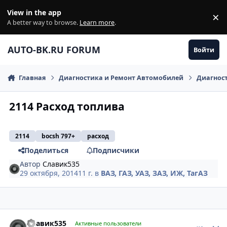
Перейти к содержанию
View in the app
×
Di
A better way to browse.
Learn more
.
AUTO-BK.RU FORUM
Войти
Главная
Диагностика и Ремонт Автомобилей
Диагнос
2114 Расход топлива
2114
bocsh 797+
расход
Поделиться
Подписчики
Автор
Славик535
29 октября, 2014
11 г.
в
ВАЗ, ГАЗ, УАЗ, ЗАЗ, ИЖ, ТагАЗ
comment_673953
Author stats
Славик535
Активные пользователи