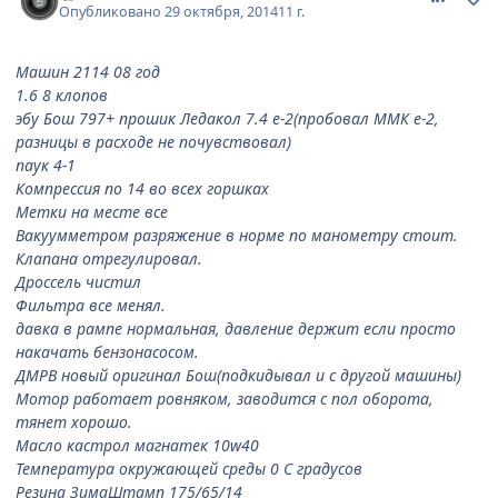
Опубликовано
29 октября, 2014
11 г.
Машин 2114 08 год
1.6 8 клопов
эбу Бош 797+ прошик Ледакол 7.4 е-2(пробовал ММК е-2,
разницы в расходе не почувствовал)
паук 4-1
Компрессия по 14 во всех горшках
Метки на месте все
Вакуумметром разряжение в норме по манометру стоит.
Клапана отрегулировал.
Дроссель чистил
Фильтра все менял.
давка в рампе нормальная, давление держит если просто
накачать бензонасосом.
ДМРВ новый оригинал Бош(подкидывал и с другой машины)
Мотор работает ровняком, заводится с пол оборота,
тянет хорошо.
Масло кастрол магнатек 10w40
Температура окружающей среды 0 С градусов
Резина ЗимаШтамп 175/65/14