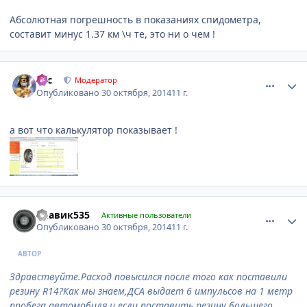
Абсолютная погрешность в показаниях спидометра,
составит минус 1.37 км \ч те, это ни о чем !
comment_674475
Author stats
тас
Модератор
Опубликовано
30 октября, 2014
11 г.
а вот что калькулятор показывает !
comment_674562
Author stats
Славик535
Активные пользователи
Опубликовано
30 октября, 2014
11 г.
АВТОР
Здравствуйте.Расход повысился после того как поставили
резину R14?Как мы знаем,ДСА выдает 6 импульсов на 1 метр
пробега автомобиля,и если поставить резину большего