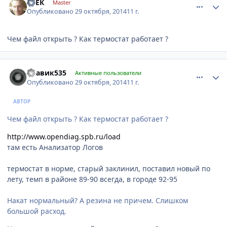
ГРЕК
Master
Опубликовано
29 октября, 2014
11 г.
Чем файл открыть ? Как термостат работает ?
comment_674166
Author stats
Славик535
Активные пользователи
Опубликовано
29 октября, 2014
11 г.
АВТОР
Чем файл открыть ? Как термостат работает ?
http://www.opendiag.spb.ru/load
там есть Анализатор Логов
термостат в норме, старый заклинил, поставил новый по
лету, темп в районе 89-90 всегда, в городе 92-95
Накат нормальный? А резина не причем. Слишком
большой расход.