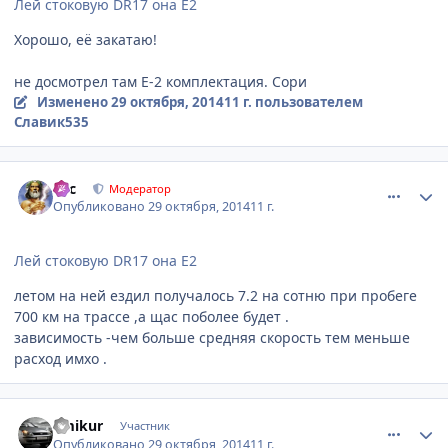
Лей стоковую DR17 она Е2
Хорошо, её закатаю!
не досмотрел там Е-2 комплектация. Сори
Изменено
29 октября, 2014
11 г.
пользователем
Славик535
comment_674187
Author stats
тас
Модератор
Опубликовано
29 октября, 2014
11 г.
Лей стоковую DR17 она Е2
летом на ней ездил получалось 7.2 на сотню при пробеге
700 км на трассе ,а щас поболее будет .
зависимость -чем больше средняя скорость тем меньше
расход имхо .
comment_674361
Author stats
amikur
Участник
Опубликовано
29 октября, 2014
11 г.