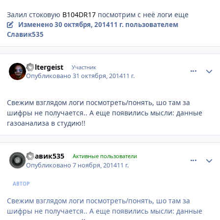
Залил стоковую
B104DR17
посмотрим с неё логи еще
Изменено
30 октября, 2014
11 г.
пользователем
Славик535
comment_675404
Author stats
Poltergeist
Участник
Опубликовано
31 октября, 2014
11 г.
Свежим взглядом логи посмотреть/понять, шо там за
шифры не получается.. А еще появились мысли: данные
газоанализа в студию!!
comment_679128
Author stats
Славик535
Активные пользователи
Опубликовано
7 ноября, 2014
11 г.
АВТОР
Свежим взглядом логи посмотреть/понять, шо там за
шифры не получается.. А еще появились мысли: данные