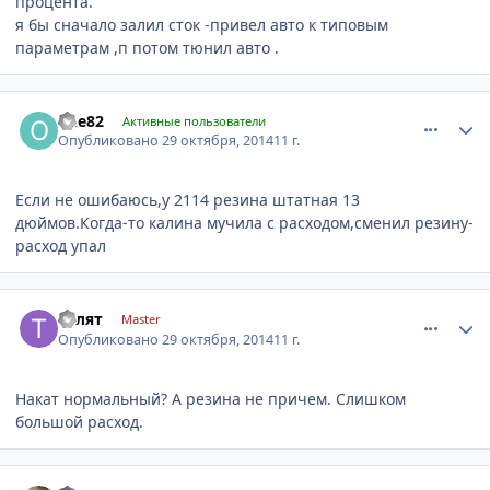
процента.
я бы сначало залил сток -привел авто к типовым
параметрам ,п потом тюнил авто .
comment_674019
Author stats
one82
Активные пользователи
Опубликовано
29 октября, 2014
11 г.
Если не ошибаюсь,у 2114 резина штатная 13
дюймов.Когда-то калина мучила с расходом,сменил резину-
расход упал
comment_674040
Author stats
Толят
Master
Опубликовано
29 октября, 2014
11 г.
Накат нормальный? А резина не причем. Слишком
большой расход.
comment_674149
Author stats