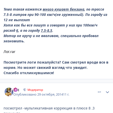
Тема такая кажется
много кушает бензина
, по трассе
7.5-8 литров при 90-100 км/ч(не груженный). По городу из
12 не вылазит
Хотя как бы все пишут и говорят у них при 100км/ч
расход
6
, а по городу
7.5-8.5
.
Мотор не кручу и не вваливаю, специально пробовал
экономить.
Лог.rar
Посмотрите логи пожалуйста? Сам смотрел вроде все в
норме. Но может свежий взгляд что увидит.
Спасибо откликнувшимся!
comment_673961
Author stats
тас
Модератор
Опубликовано
29 октября, 2014
11 г.
посмотрел -мультикативная коррекция в плюсе 8 .3