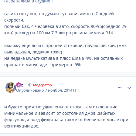
газоанализа в студию!!
газика нету вот, но думаю тут зависимость Средней
скорости.
полный бак, 4 человека в авто, скорость 90-95(средняя 79
кмч) расход на 100 км 7.3 литра резина зимняя R14
выложу еще логи с прошей стоковой, паулюсовской, (ммк
выкладывал, ледакол тоже)
на ледаке мультикатива в плюс шла 8.4%, на остальных
прошах в минус идет примерно -5%
comment_679202
Author stats
тас
Модератор
Опубликовано
7 ноября, 2014
11 г.
и будете приятно удивлены от стока -там отклонение
минимальное и зависит от состояния дмрв ,забитых
форсунок ,и возд фильтра ,а также от бензина в масле при
вентиляции двс.