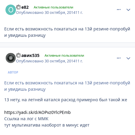
comment_674620
Author stats
one82
Активные пользователи
Опубликовано
30 октября, 2014
11 г.
Если есть возможность покататься на 13й резине-попробуй
и увидишь разницу
comment_674636
Author stats
Славик535
Активные пользователи
Опубликовано
30 октября, 2014
11 г.
АВТОР
Если есть возможность покататься на 13й резине-попробуй
и увидишь разницу
13 нету, на летней катался расход примерно был такой же
https://yadi.sk/d/AOPvz0YlcPEmb
Ссылка на лог с ММК
тут мультикатива наоборот в минус идет