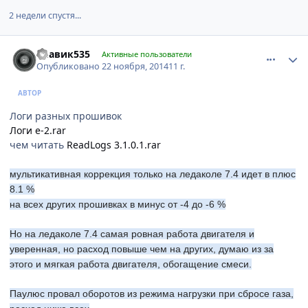
2 недели спустя...
comment_687049
Author stats
Славик535
Активные пользователи
Опубликовано
22 ноября, 2014
11 г.
АВТОР
Логи разных прошивок
Логи е-2.rar
чем читать
ReadLogs 3.1.0.1.rar
мультикативная коррекция только на ледаколе 7.4 идет в плюс
8.1 %
на всех других прошивках в минус от -4 до -6 %
Но на ледаколе 7.4 самая ровная работа двигателя и
уверенная, но расход повыше чем на других, думаю из за
этого и мягкая работа двигателя, обогащение смеси.
Паулюс провал оборотов из режима нагрузки при сбросе газа
,