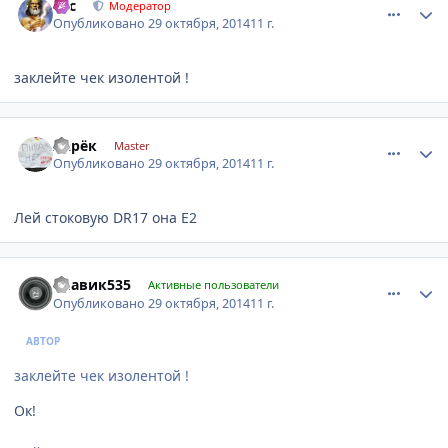
тас
Модератор
Опубликовано
29 октября, 2014
11 г.
заклейте чек изолентой !
comment_674178
Author stats
Ларёк
Master
Опубликовано
29 октября, 2014
11 г.
Лей стоковую DR17 она Е2
comment_674181
Author stats
Славик535
Активные пользователи
Опубликовано
29 октября, 2014
11 г.
АВТОР
заклейте чек изолентой !
Ок!