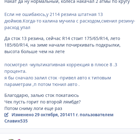
Накат да ну нормальный, колеса накачал 2 атмы по кругу
Если не ошибаюсь,у 2114 резина штатная 13
дюймов.Когда-то калина мучила с расходом,сменил резину-
расход упал
Да сток 13 резина, сейчас R14 стоит 175/65/R14, лето
185/60/R14, на зиме начали почиркивать подкрылки,
высота больше чем на лете
посмотрел -мультикативная коррекция в плюсе 8 .3
процента.
я бы сначало залил сток -привел авто к типовым
параметрам ,п потом тюнил авто .
Благодарю, залью сток покатаюсь
Чек пусть горит по второй лямбде?
Потом сниму логи еще раз
Изменено
29 октября, 2014
11 г.
пользователем
Славик535
comment_674174
Author stats