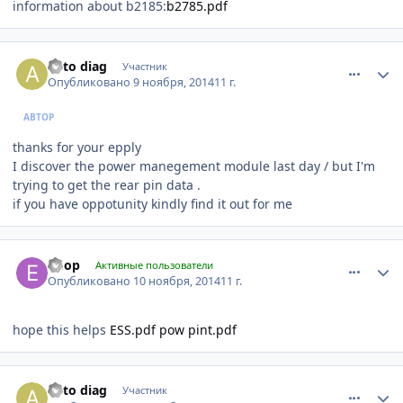
information about b2185:
b2785.pdf
comment_680099
Author stats
auto diag
Участник
Опубликовано
9 ноября, 2014
11 г.
АВТОР
thanks for your epply
I discover the power manegement module last day / but I'm
trying to get the rear pin data .
if you have oppotunity kindly find it out for me
comment_680525
Author stats
efiop
Активные пользователи
Опубликовано
10 ноября, 2014
11 г.
hope this helps
ESS.pdf
pow pint.pdf
comment_681506
Author stats
auto diag
Участник