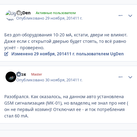
comment_690676
Author stats
UgDen
Активные пользователи
Опубликовано
29 ноября, 2014
11 г.
Без доп-оборудования 10-20 мА, кстати, двери не влияют.
Даже если с открытой дверью будет стоять, то всё равно
уснёт - проверено.
Изменено
29 ноября, 2014
11 г.
пользователем UgDen
comment_691181
Author stats
krox
Master
Опубликовано
30 ноября, 2014
11 г.
Разобрался. Как оказалось, на данном авто установлена
GSM сигнализация (МК-01), но владелец не знал про нее (
он не первый хозяин)! Отключил ее - и ток потребления
стал 60 mA.