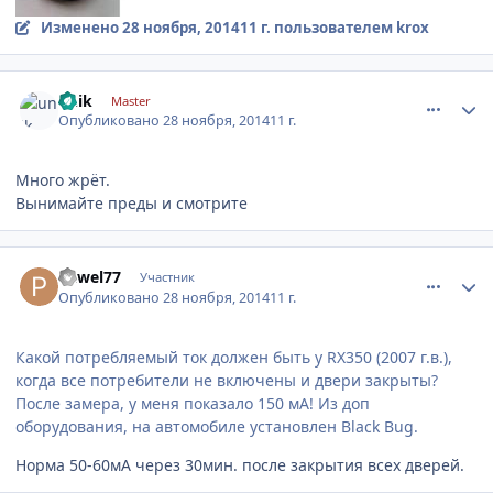
Изменено
28 ноября, 2014
11 г.
пользователем krox
comment_690417
Author stats
unik
Master
Опубликовано
28 ноября, 2014
11 г.
Много жрёт.
Вынимайте преды и смотрите
comment_690493
Author stats
Pawel77
Участник
Опубликовано
28 ноября, 2014
11 г.
Какой потребляемый ток должен быть у RX350 (2007 г.в.),
когда все потребители не включены и двери закрыты?
После замера, у меня показало 150 мА! Из доп
оборудования, на автомобиле установлен Black Bug.
Норма 50-60мА через 30мин. после закрытия всех дверей.