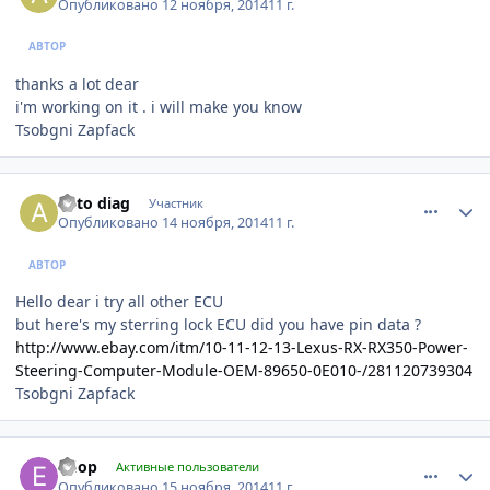
Опубликовано
12 ноября, 2014
11 г.
АВТОР
thanks a lot dear
i'm working on it . i will make you know
Tsobgni Zapfack
comment_682408
Author stats
auto diag
Участник
Опубликовано
14 ноября, 2014
11 г.
АВТОР
Hello dear i try all other ECU
but here's my sterring lock ECU did you have pin data ?
http://www.ebay.com/itm/10-11-12-13-Lexus-RX-RX350-Power-
Steering-Computer-Module-OEM-89650-0E010-/281120739304
Tsobgni Zapfack
comment_683104
Author stats
efiop
Активные пользователи
Опубликовано
15 ноября, 2014
11 г.