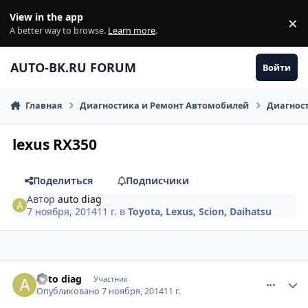
Перейти к содержанию
View in the app
×
Di
A better way to browse.
Learn more
.
AUTO-BK.RU FORUM
Войти
Главная
Диагностика и Ремонт Автомобилей
Диагнос
lexus RX350
Поделиться
Подписчики
Автор
auto diag
7 ноября, 2014
11 г.
в
Toyota, Lexus, Scion, Daihatsu
comment_679194
Author stats
auto diag
Участник
Опубликовано
7 ноября, 2014
11 г.