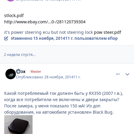
stlock.pdf
http://www.ebay.com/...0-/281120739304
it's power steering ecu but not steering lock
pow steer.pdf
Изменено
15 ноября, 2014
11 г.
пользователем efiop
2 недели спустя...
comment_690264
Author stats
krox
Master
Опубликовано
28 ноября, 2014
11 г.
Какой потребляемый ток должен быть у RX350 (2007 г.в.),
когда все потребители не включены и двери закрыты?
После замера, у меня показало 150 мА! Из доп
оборудования, на автомобиле установлен Black Bug.