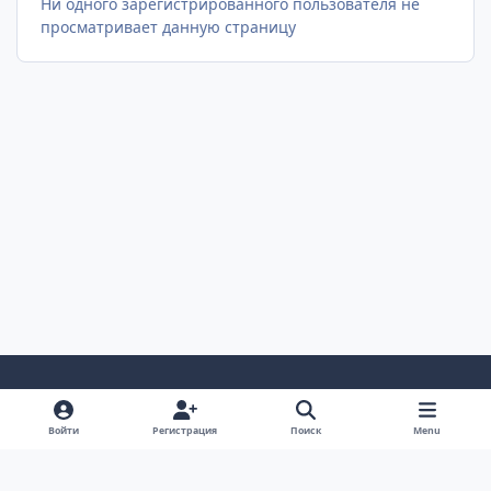
Ни одного зарегистрированного пользователя не
просматривает данную страницу
Светлый Режим
Темный Режим
Настройка Системы
Войти
Регистрация
Поиск
Menu
Язык
Cookie-файлы
AUTO TECHNOLOGY auto-bk.ru
Powered by
Invision Community